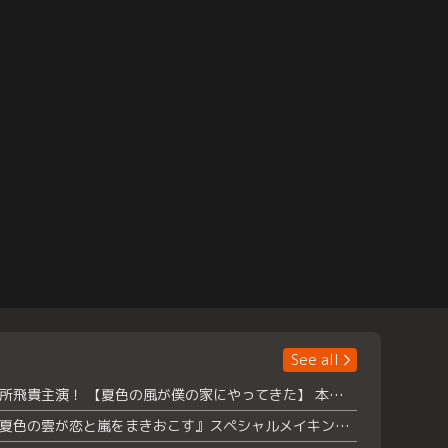
See all
浮所飛貴主演！ 【夏色の風が僕の家にやってきた】 本日よりテラサで独占配信スタート！
『夏色の雲が恋と嵐をまきおこす』スペシャルメイキング 【Part1】2026年７月18日（土）23時30分～配信スタート！話題のシーンの裏側を大公開！豪華キャスト大集合！ 『武宮家 真夏の家族会議』開催！