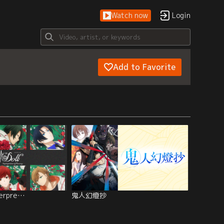
Watch now
Login
Add to Favorite
terpre…
鬼人幻燈抄