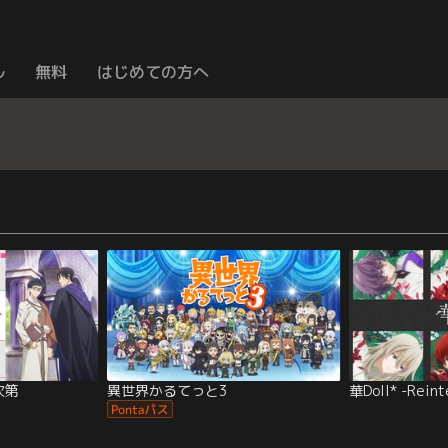
ル
無料
はじめての方へ
次第
異世界かるてっと3
華Doll* -Rein