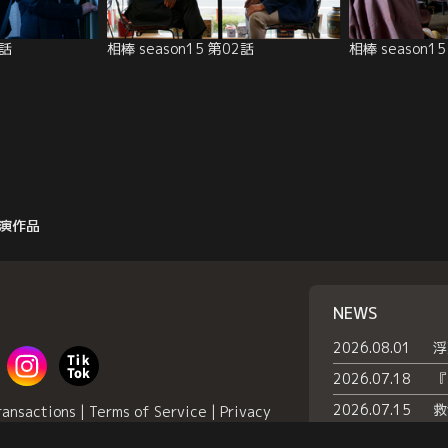
3話
相棒 season15 第02話
相棒 season1
演作品
NEWS
2026.08.01
2026.07.18
2026.07.15
ransactions
|
Terms of Service
|
Privacy