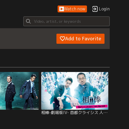
Watch now
Login
Add to Favorite
相棒-劇場版IV- 首都クライシス 人質は50万人！特命係 最後の決断