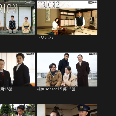
トリック2
5 第16話
相棒 season15 第15話