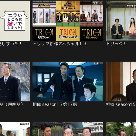
でしまった！
トリック新作スペシャル1-3
トリック3
18話（最終話）
相棒 season15 第17話
相棒 season1