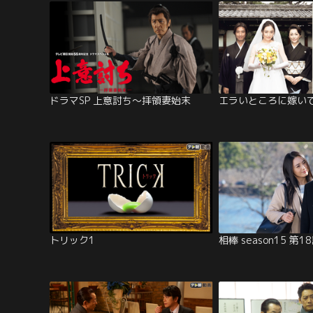
ドラマSP 上意討ち～拝領妻始末
エラいところに嫁い
トリック1
相棒 season15 第