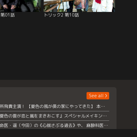
5 第01話
トリック2 第10話
See all
浮所飛貴主演！ 【夏色の風が僕の家にやってきた】 本日よりテラサで独占配信スタート！
『夏色の雲が恋と嵐をまきおこす』スペシャルメイキング 【Part1】2026年７月18日（土）23時30分～配信スタート！話題のシーンの裏側を大公開！豪華キャスト大集合！ 『武宮家 真夏の家族会議』開催！
救命医・遥（今田）の《心揺さぶる過去》や、 麻酔科医・権野（船越英一郎）の《謎多きプライベート》など… 《知られざるエピソード》を独占配信！