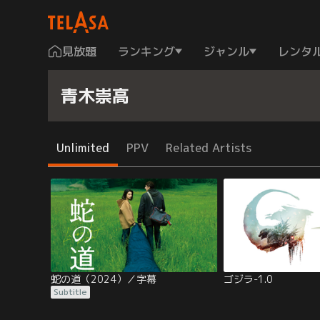
見放題
ランキング
ジャンル
レンタ
青木崇高
Unlimited
PPV
Related Artists
蛇の道（2024）／字幕
ゴジラ-1.0
Subtitle