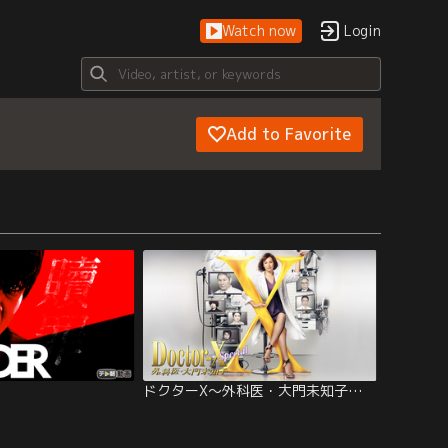
Watch now
Login
Add to Favorite
ドクターX～外科医・大門未知子～SP