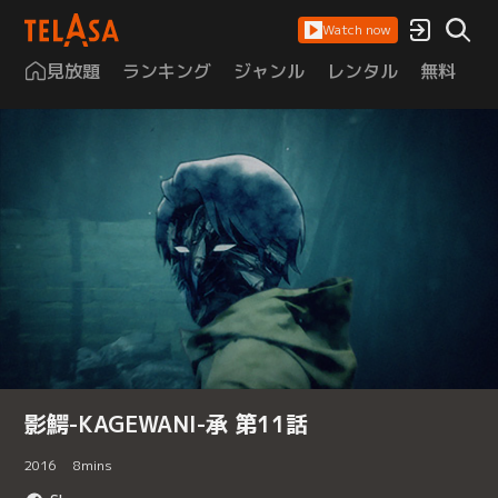
Watch now
見放題
ランキング
ジャンル
レンタル
無料
は
影鰐-KAGEWANI-承 第11話
2016
8
mins