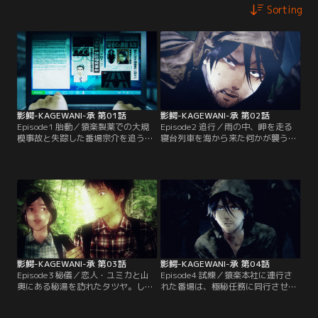
Sorting
影鰐-KAGEWANI-承 第01話
影鰐-KAGEWANI-承 第02話
Episode1 胎動／猿楽製薬での大規
Episode2 追行／雨の中、岬を走る
模事故と失踪した番場宗介を追うジ
寝台列車を海から来た何かが襲う。
ャーナリスト・川上。ある時、事故
運転手を失い、制御不能となった列
に関わる情報を掴んだ川上は空港を
車は、崖に突き進む。番場を護送中
訪れていた。そこで旅客機から乗客
の岩崎刑事は事故を免れるため、や
全員が消失する怪事件に遭遇。唯一
むを得ず協力を求めるが…。【提
生き残ったCAが語った真相とは…？
供：バンダイチャンネル】
【提供：バンダイチャンネル】
影鰐-KAGEWANI-承 第03話
影鰐-KAGEWANI-承 第04話
Episode3 秘儀／恋人・ユミカと山
Episode4 試煉／猿楽本社に連行さ
奥にある秘湯を訪れたタツヤ。しか
れた番場は、極秘任務に同行させら
しユミカは忽然と姿を消してしま
れる。同社の兵器化実験の失敗で奇
う。旅館の従業員達は、最初からタ
獣が氾濫した町に潜入、研究チーム