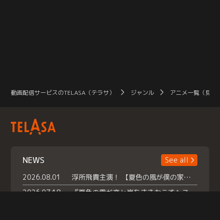
動画配信サービスのTELASA（テラサ）
ジャンル
アニメ一覧（見放
NEWS
See all
2026.08.01
浮所飛貴主演！ 【夏色の風が僕の家にやってきた】 本日よりテラサで独占配信スタート！
2026.07.18
『夏色の雲が恋と嵐をまきおこす』スペシャルメイキング 【Part1】2026年７月18日（土）23時30分～配信スタート！話題のシーンの裏側を大公開！豪華キャスト大集合！ 『武宮家 真夏の家族会議』開催！
2026.07.15
救命医・遥（今田）の《心揺さぶる過去》や、 麻酔科医・権野（船越英一郎）の《謎多きプライベート》など… 《知られざるエピソード》を独占配信！