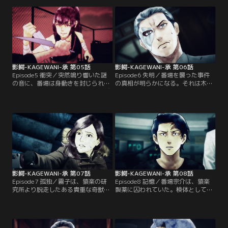
ツヤ一人だったと口をそろえる
の甲斐博士を救出しようとするが、
が…。秘湯に潜む呪われた儀式を目
奇獣の群れに取り囲まれてしま
撃する…！【提供：バンダイチャン
う…！【提供：バンダイチャンネ
ネル】
ル】
影鰐-KAGEWANI-承 第05話
影鰐-KAGEWANI-承 第06話
Episode5 衝突／突然鳴り響いた謎
Episode6 失明／番場を襲った事件
の音に、番場は身動きを封じられて
の真相が明らかになる。それは木村
しまう。苦しむ番場、その姿をあざ
も知り得ない新たな奇獣計画の一部
笑うかのように一人の少女現れる。
だった。そんな中さらなる奇獣事件
一方、木村は一連の騒動の背後で蠢
が発生。猿楽研究員・秋良とその
く思惑に気がつき、回避しようとす
娘・莉央が襲われてしまう…！【提
るが…！【提供：バンダイチャンネ
供：バンダイチャンネル】
ル】
影鰐-KAGEWANI-承 第07話
影鰐-KAGEWANI-承 第08話
Episode7 孤独／霧子は、猿楽の研
Episode8 記憶／番場宗介は、猿楽
究所より脱走したある貴重な奇獣を
製薬に囚われていた。検体として投
追っていた。その奇獣は番場宗介と
薬を繰り返される中、謎の夢を見
同じく、人間の知性を残したまま、
る。それは影鰐に関わるある記憶だ
影鰐の能力を備えているという。 つ
った。番場は、影鰐を生み出した
いに発見し確保したのだが…！【提
者、影鰐に喰われた者、そして一人