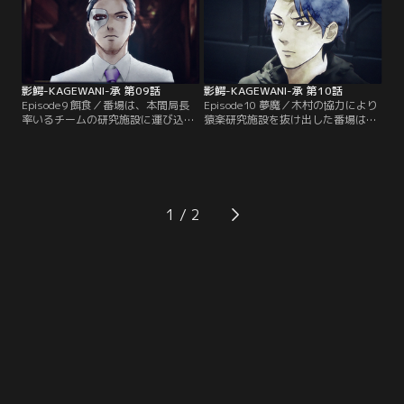
供：バンダイチャンネル】
生き残った者を目撃する！【提供：
バンダイチャンネル】
影鰐-KAGEWANI-承 第09話
影鰐-KAGEWANI-承 第10話
Episode9 餌食／番場は、本間局長
Episode10 夢魔／木村の協力により
率いるチームの研究施設に運び込ま
猿楽研究施設を抜け出した番場は影
れていた。そこで行われるのは、奇
鰐を追う。その頃、ナギは奇獣の気
獣や番場を利用した新たな生物兵器
配を辿り、ある廃墟の町に辿り着い
の生成、そしてビジネス--。本間に
た。一人の少女と一夜をともにする
体の自由を奪われ、兵器生成の検体
ことになったのだが…。奇獣と母を
に組み込まれる番場。脱出不可能の
失った記憶、二つの悪夢がナギに襲
危機が迫る…！？【提供：バンダイ
いかかる…！【提供：バンダイチャ
1
チャンネル】
ンネル】