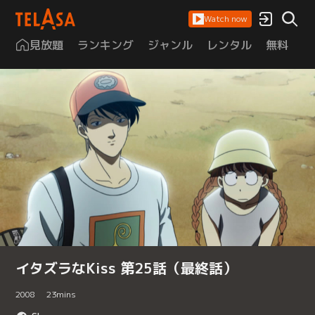
Watch now
見放題
ランキング
ジャンル
レンタル
無料
は
イタズラなKiss 第25話（最終話）
2008
23
mins