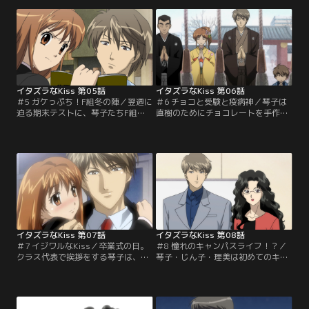
た。そんな折、斗南高校の体育祭が
樹はふたりっきりで夜を過ごすこと
開かれ…。【原作：多田かおる／別
に…！？【原作：多田かおる／別冊
冊マーガレット／1990】
マーガレット／1990】
イタズラなKiss 第05話
イタズラなKiss 第06話
＃5 ガケっぷち！F組冬の陣／翌週に
＃6 チョコと受験と疫病神／琴子は
迫る期末テストに、琴子たちF組は
直樹のためにチョコレートを手作
戦々恐々。直樹は琴子に頼まれ、
り。しかし、それが原因と思われる
嫌々ながらも完璧な試験対策ノート
腹痛に見舞われ、渡すのを断念。そ
を15分で作成。それを知ったクラス
の代わりに東大合格のお守りを直樹
メイトたちは…。【原作：多田かお
に渡すのだが…。【原作：多田かお
る／別冊マーガレット／1990】
る／別冊マーガレット／1990】
イタズラなKiss 第07話
イタズラなKiss 第08話
＃7 イジワルなKiss／卒業式の日。
＃8 憧れのキャンパスライフ！？／
クラス代表で挨拶をする琴子は、直
琴子・じん子・理美は初めてのキャ
樹にいいところを見せようとはりき
ンパスを散策中、直樹のいる理工学
る。しかし、いつものドジに金之助
部に立ち寄って、直樹が見知らぬ美
の暴走も加わって卒業式はめちゃく
女と話しているところを目撃してし
ちゃに…。【原作：多田かおる／別
まう。その美女とは…。【原作：多