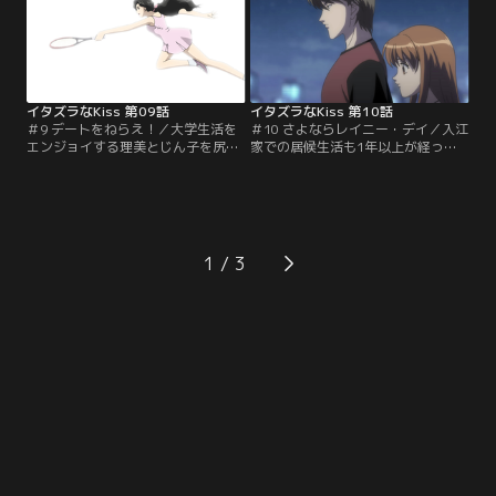
冊マーガレット／1990】
田かおる／別冊マーガレット／
1990】
イタズラなKiss 第09話
イタズラなKiss 第10話
＃9 デートをねらえ！／大学生活を
＃10 さよならレイニー・デイ／入江
エンジョイする理美とじん子を尻目
家での居候生活も1年以上が経っ
に、琴子はヤツレ気味。そんなある
た。琴子と重雄はアパートへ引越す
日、直樹と松本が映画を観に行くこ
ことに。しかし、つい入江家に足が
とに。偶然その現場に出くわした琴
向いてしまった琴子は、大きな物音
子は…。【原作：多田かおる／別冊
を聞きつけ…。【原作：多田かおる
マーガレット／1990】
／別冊マーガレット／1990】
1