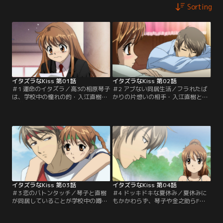
Sorting
イタズラなKiss 第01話
イタズラなKiss 第02話
＃1 運命のイタズラ／高3の相原琴子
＃2 アブない同居生活／フラれたば
は、学校中の憧れの的・入江直樹に
かりの片想いの相手・入江直樹と同
入学式で一目ボレ。ある日、相原宅
居することになり、気まずい琴子。
が地震で崩壊し、琴子は父・重雄の
「頭の悪い女は嫌い」という直樹の
親友宅に親子で居候させてもらうこ
言葉に一念発起した琴子は…。【原
とになるが…。【原作：多田かおる
作：多田かおる／別冊マーガレット
／別冊マーガレット／1990】
／1990】
イタズラなKiss 第03話
イタズラなKiss 第04話
＃3 恋のバトンタッチ／琴子と直樹
＃4 ドッキドキな夏休み／夏休みに
が同居していることが学校中の噂に
もかかわらず、琴子や金之助らF組
なってしまい、苛立つ直樹が放った
の面々は補習に通う毎日。ある日、
辛辣な言葉に琴子は深く傷ついてい
家族が用事で外泊するため琴子と直