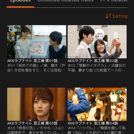
Sorting
AKBラブナイト 恋工場 第01話
AKBラブナイト 恋工場 第02話
＃01「初めての朝」／朝、健太（戸
＃02「禁断のイタズラ」／日曜日の
谷）が目を覚ますと、そこは見知ら
午後、静まり返った校庭で一人の教
ぬ部屋だった。おまけに自分は服を
師・小林（平田）が校長の銅像にス
着ておらず、キッチンでは同期の美
プレーで落書きをしていると、教え
貴（柏木）が朝食の支度をしてい
子の文香（白間）が突然、現れる。
た。昨晩の記憶がまったくない健太
驚く小林をよそに文香は一緒に銅像
が恐る恐る美貴に尋ねると、どうや
に落書きを始める。「先生とこうや
ら二人はエッチをしたらしい。「こ
って二人きりになるの、久しぶりだ
れからは彼女としてよろしくお願い
なって思って」。二人の間に流れる
します」。美貴の照れた表情に戸惑
沈黙を破るように、文香は…。
う健太。
AKBラブナイト 恋工場 第03話
AKBラブナイト 恋工場 第04話
＃03「雨音の恋」／たかね（入山）
＃04「ハツカレ」／緊張を隠して祐
は喫茶店で、誰かを待っていた。ド
輔（中山）との初デートに臨む恵麻