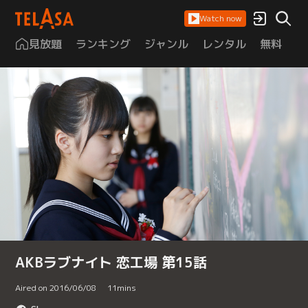
Watch now
見放題
ランキング
ジャンル
レンタル
無料
は
AKBラブナイト 恋工場 第15話
Aired on 2016/06/08
11
mins