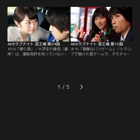
人。しかし、お嬢様である夏希には
じて10年間、どんな時も手紙を書く
すでに親が決めた許嫁がいた。ある
ことを止めなかった二人だが、真か
日の放課後、夏希が許嫁の先輩とキ
ら送られてきた100通目の手紙には
スをしているのを目撃し、動揺する
「これで最後にしよう」という文字
隆宏。互いの気持ちを確認した夏希
が。気持ちを押さえられなくなった
と隆宏は運命に抗うべく…。
千鶴は真の住む北海道へ向かい、彼
の家を訪ねるが…。
AKBラブナイト 恋工場 第09話
AKBラブナイト 恋工場 第10話
＃09「帰り道」／大学生の愛佳（峯
＃10「素敵なバツゲーム」／トラン
岸）は、運転免許を持っていない恋
プで負けた罰ゲームで、オモチャの
人・茂（冨田）のために、ドライブ
手錠でつながれてしまった菜摘（谷
デートの時にはいつも自分が車を運
口）と優斗（狩野見)。次々と送られ
転して送り迎えしていた。ある日、
てくるミッションをクリアしながら
愛佳に送ってもらった帰り道、運転
いいムードになる二人だが、偶然会
出来ないことを改めて謝る茂。男前
った優斗の同級生の言葉から女性の
な愛佳は笑って返すが、彼の何気な
影を感じ、菜摘は深く傷ついてしま
1
いひと言で二人は口論になってしま
う。泣きながら手錠のカギを外して
う。感極まった愛佳は突然、茂のシ
もらい、一人走り出す菜摘。追いか
ートを押し倒し…。
けてきた優斗に菜摘は…。