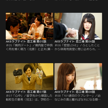
アが開く音に喜びの表情を浮かべる
（田島）。さりげなく手をつなごう
が、入ってきたのは同期の元春（花
とするが、タイミングがつかめずな
戸）だった。彼はたかねに何か言い
かなかつなげない。おまけに彼が妙
かけるが、そのまま店を出る。よう
にデート慣れしているようで、心が
やく待ち人である上司の山本がやっ
落ち着かない。微妙な雰囲気のまま
て来るが、彼の頬には誰かに殴られ
夜になり、イルミネーションが素敵
たような痕。そして別れ話を切り出
なオブジェの前にやって来た二人。
されてしまう。そこにずぶ濡れにな
その時、祐輔が恵麻の腕を引き壁に
った元春が…。
押しつける。
AKBラブナイト 恋工場 第05話
AKBラブナイト 恋工場 第06話
＃05「焼肉デート」／焼肉屋で仲良
＃06「密室LOVE」／ふとしたこと
く肉を焼く萌乃（北原）と正夫(廣
から体育用具室に閉じ込められ、密
瀬)。高校で知り合って7年、つき合
室で二人っきりになってしまった高
っていなくても二人で焼肉を食べれ
校生・乃愛（神志那）と不良の赤沢
る親友だった。いつものようにニン
（西山）。他校の生徒からケンカを
ニクたっぷりの焼肉を食べている
売られた赤沢を心配し「一緒に行
と、突然、正夫が北海道に転勤が決
く」と言う乃愛だが、ドアを開けよ
まったことを告げる。まさかの展開
うとして赤沢と共にマットに倒れ込
にあ然とするも、関心のない素振り
んでしまう。息のかかりそうな距離
を見せる萌乃。帰り道、タクシーを
で見つめ合う二人。一瞬の沈黙。す
止める萌乃の肩に…。
ると突然…！
AKBラブナイト 恋工場 第07話
AKBラブナイト 恋工場 第08話
＃07「心中」／留学先から帰国した
＃08「101通目のラブレター」／幼
転校生の夏希（兒玉）は、学校の図
なじみの真と離ればなれになる際、
書室で隆宏（柾木）と出会う。趣味
手紙を100通、書き続けることを約
の読書を通じて急速に惹かれ合う二
束した千鶴（武藤）。その言葉を信