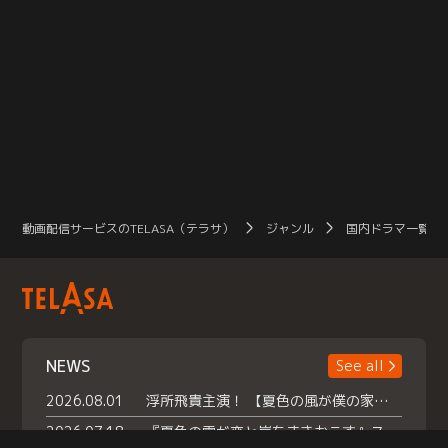
動画配信サービスのTELASA（テラサ）
ジャンル
国内ドラマ一覧（
NEWS
See all
2026.08.01
浮所飛貴主演！ 【夏色の風が僕の家にやってきた】 本日よりテラサで独占配信スタート！
2026.07.18
『夏色の雲が恋と嵐をまきおこす』スペシャルメイキング 【Part1】2026年７月18日（土）23時30分～配信スタート！話題のシーンの裏側を大公開！豪華キャスト大集合！ 『武宮家 真夏の家族会議』開催！