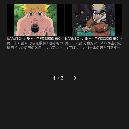
た。サクラの戦う姿に心を動かされ
る。その凄まじい力を前にして音忍
たいのとチームのメンバーである奈
たちは去っていった。一方、先に塔
良シカマルや秋道チョウジの三人
にたどり着いた犬塚キバたちは、数
は、サクラを助けるため、フォーメ
時間前に見た砂隠れの里の下忍、我
ーション「いのシカチョウ」を展
愛羅の戦いを思い出していた…。
開。音忍たちに挑む…。【提供：バ
【提供：バンダイチャンネル】
ンダイチャンネル】
NARUTO-ナルト- 中忍試験編 第035話
NARUTO-ナルト- 中忍試験編 第036話
第三十五話 のぞき見厳禁！巻き物の
第三十六話 分身対決！オレが主役だ
秘密／つかの間の休息についていた
ってばよ！／ゴールの塔を目指すナ
ナルトたち。しかし試験のタイムリ
ルトたちだったが、雨隠れの里の下
ミットまではあとわずかで、持って
忍である朧たちの仕掛けた幻術の罠
いる巻物は「地の書」のみ。そんな
にはまってしまう。 ずっと同じ所を
中、ナルトがある提案をする。別の
歩かされ体力を削られたうえ、幻術
巻物を使って、もう一本の巻物「天
で作られたいくつもの分身に囲まれ
の書」を偽造しようというのだ。ナ
るナルトたち。攻撃の効かない相手
1
ルトたちは中身をマネるため、ゴー
に苦戦するが…。【提供：バンダイ
ルまで開いてはならない地の書を開
チャンネル】
けてみようと…。【提供：バンダイ
チャンネル】