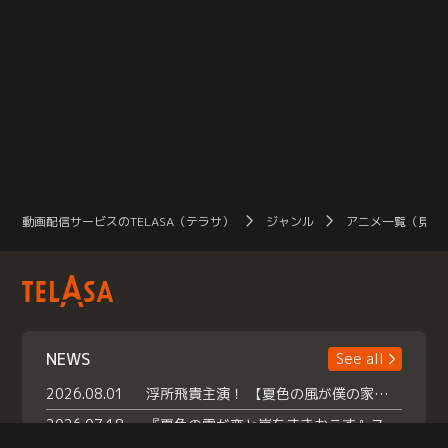
動画配信サービスのTELASA（テラサ）
ジャンル
アニメ一覧（見放
NEWS
See all
2026.08.01
浮所飛貴主演！ 【夏色の風が僕の家にやってきた】 本日よりテラサで独占配信スタート！
2026.07.18
『夏色の雲が恋と嵐をまきおこす』スペシャルメイキング 【Part1】2026年７月18日（土）23時30分～配信スタート！話題のシーンの裏側を大公開！豪華キャスト大集合！ 『武宮家 真夏の家族会議』開催！