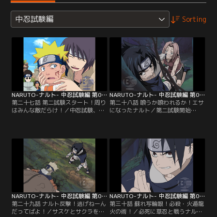
中忍試験編
Sorting
NARUTO-ナルト- 中忍試験編 第027話
NARUTO-ナルト- 中忍試験編 第028話
第二十七話 第二試験スタート！周り
第二十八話 喰うか喰われるか！エサ
はみんな敵だらけ！／中忍試験、第
になったナルト／第二試験開始
二試験の会場「死の森」へ集まった
早々、ナルトに変化した雨忍がサス
受験者一同。試験官のみたらしアン
ケとサクラを襲撃。サスケの冷静な
コから発表された試験内容は、巻物
判断で敵を追い返すことに成功する
を奪い合いながらゴールを目指すサ
が、安堵する間もなく不気味な影が
バイバルゲームだった！！真剣勝負
二人に忍び寄る。今度の敵はさきほ
となる巻物争奪戦の中では死者も出
どとは様子が違う。凶悪な殺意をむ
る可能性があるという。アンコは受
き出しにして迫るその目に、サスケ
験生たちに「死ぬな！」と一言だけ
とサクラは今まで感じたことのない
アドバイスをする…。【提供：バン
恐怖を感じる…。【提供：バンダイ
ダイチャンネル】
チャンネル】
NARUTO-ナルト- 中忍試験編 第029話
NARUTO-ナルト- 中忍試験編 第030話
第二十九話 ナルト反撃！逃げねーん
第三十話 蘇れ写輪眼！必殺・火遁龍
だってばよ！／サスケとサクラを襲
火の術！／必死に草忍と戦うナルト