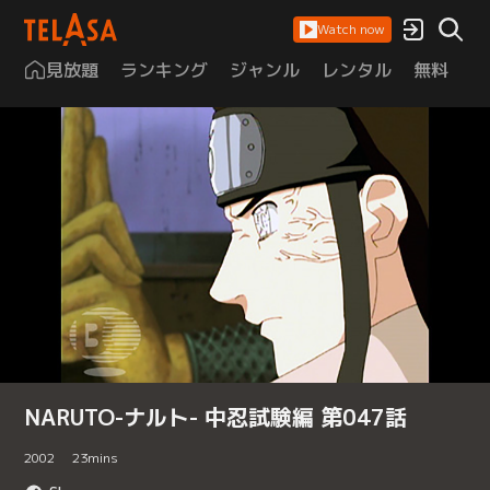
Watch now
見放題
ランキング
ジャンル
レンタル
無料
は
NARUTO-ナルト- 中忍試験編 第047話
2002
23
mins