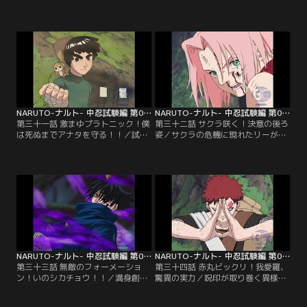
った草忍の実力は圧倒的だった。あ
の姿とサクラの叫びがサスケを突き
まりの力の差に死の恐怖を抱くサス
動かした！ 力尽きたナルトに代わり
ケ。そこへ本物のナルトが戻ってき
敵に立ち向かったサスケは、写輪眼
た。だが、三人そろったところで戦
と火遁の術をフルに使い相手を追い
力は変わらない。サスケは巻物を敵
詰めてゆく。壮絶な死闘の末、自ら
に渡してその場をやり過ごそうと考
を大蛇丸と名乗った敵は、サスケの
えるが、そんなサスケに今度はナル
首すじに呪印を残し姿をくらま
トが喝を入れる…。【提供：バンダ
す…。【提供：バンダイチャンネ
イチャンネル】
ル】
NARUTO-ナルト- 中忍試験編 第031話
NARUTO-ナルト- 中忍試験編 第032話
第三十一話 激まゆプラトニック！僕
第三十二話 サクラ咲く！決意の後ろ
は死ぬまでアナタを守る！！／試験
姿／サクラの危機に現れたリーが三
に大蛇丸が紛れ込んでいると直感し
人の音忍にたった一人で立ち向か
たアンコは、大蛇丸を止めるために
う。必殺「表蓮華」で戦うリーだ
追跡を開始する。しかし、かつて大
が、音忍たちの音速攻撃を受けつい
蛇丸の弟子だったアンコの力を持っ
に倒されてしまう。そんなリーの姿
てしてもその野望を阻止することは
にサクラは、いつも皆に守ってもら
不可能だった。そんな中、大蛇丸と
うばかりだった自分の非力さを思い
の戦いに倒れたナルトとサスケの看
悔しさをにじませる。そして、大切
病をするサクラを、大蛇丸の手先の
な人たちを守るため立ち上がる！
音忍たちが襲う…。【提供：バンダ
【提供：バンダイチャンネル】
イチャンネル】
NARUTO-ナルト- 中忍試験編 第033話
NARUTO-ナルト- 中忍試験編 第034話
第三十三話 無敵のフォーメーショ
第三十四話 赤丸ビックリ！我愛羅、
ン！いのシカチョウ！！／満身創痍
驚異の実力／呪印が取り巻く異様な
で音忍と戦うサクラの前に、ライバ
姿で目覚めたサスケは、残忍な殺戮
ルである山中いののチームが現れ
者のように敵を容赦なく痛めつけ