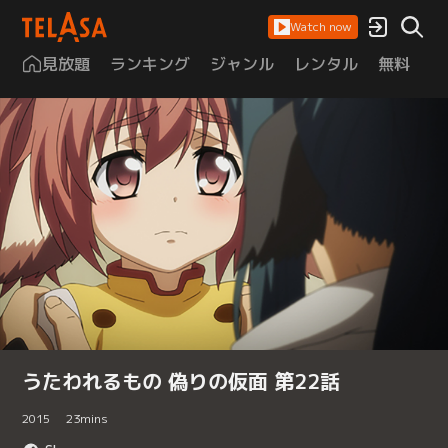
Watch now
見放題
ランキング
ジャンル
レンタル
無料
は
うたわれるもの 偽りの仮面 第22話
2015
23
mins