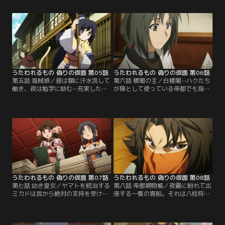
出来る仕事を探していたクオンも、
コネと名乗る少女が現れる。彼女は
その旅に加わることにする。かくし
ウコンの妹だった。新たな土地、新
て、一同は帝都を目指す。だが、そ
たな出会い……はたしてハクは仕事
んな彼らの前に立ちはだかる者がい
を見つけることが出来るのか？【提
た。【提供：バンダイチャンネル】
供：バンダイチャンネル】
うたわれるもの 偽りの仮面 第05話
うたわれるもの 偽りの仮面 第06話
第五話 海賊娘／昼は額に汗水流して
第六話 楼閣の主／白楼閣--ハクたち
働き、夜は勉学に励む--充実した毎
が陣として使っている帝都でも指折
日にハクの神経はすり減っていた。
りの旅籠。美貌の女主が取り仕切こ
しかし、そんな日々の努力が認めら
とで知られていた。そんな女主から
れ、ハクは念願の休日を得るのだっ
ハクに文が届く。それはハクとその
た。自由と少々の金を手にハクは帝
友を宴に誘うものだった。ハクは喜
都へ繰り出した！【提供：バンダイ
んで女主の誘いを受けるのだ
チャンネル】
が……。【提供：バンダイチャンネ
ル】
うたわれるもの 偽りの仮面 第07話
うたわれるもの 偽りの仮面 第08話
第七話 幼き皇女／ヤマトを統治する
第八話 帝都捕物帳／夜霧に紛れて出
ミカドは民から絶対の支持を受けて
港する一隻の客船。それは八柱将デ
いた。そのミカドの娘である皇女ア
コポンポが秘密裏に開く賭博船だっ
ンジュの生誕を祝う祭りが近づいて
た。ハクはウコン、アトゥイと共に
いた。そんな日、白楼閣に珍客が訪
潜入しデコポンポの不正を暴こうと