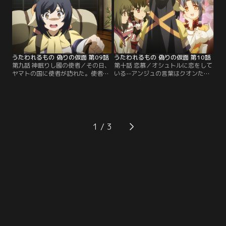
れる。思うがまま我がままに振舞う
する。いつになく冷静さを欠くウコ
幼い少女にクオンの目が冷たく輝い
ン……彼に何があったのか？【提
た。【提供：バンダイチャンネル】
供：バンダイチャンネル】
うたわれるもの 偽りの仮面 第09話
うたわれるもの 偽りの仮面 第10話
第九話 神眠りし國の使者／その日、
第十話 恋慕／オシュトルに恋をして
ヤマトの国に使者が訪れた。使者は
いる--アンジュの言葉はクオンたち
遥か東の地、海を越えた先にあるト
に衝撃を与えた。だが、ヤマトの皇
ゥスクルから来たという。一方、白
女に市井の民の様な恋など許されな
楼閣では何かに怯えるように旅支度
い。あってはならない想いだ。しか
を整えるクオンの姿があった。彼女
し、幼い少女の無垢な願いをクオン
の身に最大の危機が近づいていたの
たちは見捨てられなかった。【提
だ。【提供：バンダイチャンネル】
供：バンダイチャンネル】
1