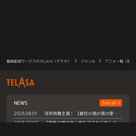
動画配信サービスのTELASA（テラサ）
ジャンル
アニメ一覧（見放
NEWS
See all
2026.08.01
浮所飛貴主演！ 【夏色の風が僕の家にやってきた】 本日よりテラサで独占配信スタート！
2026.07.18
『夏色の雲が恋と嵐をまきおこす』スペシャルメイキング 【Part1】2026年７月18日（土）23時30分～配信スタート！話題のシーンの裏側を大公開！豪華キャスト大集合！ 『武宮家 真夏の家族会議』開催！
2026.07.15
救命医・遥（今田）の《心揺さぶる過去》や、 麻酔科医・権野（船越英一郎）の《謎多きプライベート》など… 《知られざるエピソード》を独占配信！