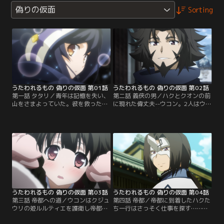
偽りの仮面
Sorting
うたわれるもの 偽りの仮面 第01話
うたわれるもの 偽りの仮面 第02話
第一話 タタリ／青年は記憶を失い、
第二話 義侠の男／ハクとクオンの前
山をさまよっていた。彼を救ったの
に現れた偉丈夫--ウコン。2人はウコ
は一人の少女--クオンだった。クオ
ンと共に、村を襲う害蟲ギギリを退
ンは青年に生きるために必要な術と
治することになった。ウコンとその
名を与える。青年の新たな名は『ハ
部下たちの活躍でギギリ退治はつつ
ク』。それは、かつてうたわれし者
がなく終わる筈であった。ただのギ
の名だった。【提供：バンダイチャ
ギリであったならば……。【提供：
ンネル】
バンダイチャンネル】
うたわれるもの 偽りの仮面 第03話
うたわれるもの 偽りの仮面 第04話
第三話 帝都への道／ウコンはクジュ
第四話 帝都／帝都に到着したハクた
ウリの姫ルルティエを護衛し帝都ヤ
ち一行はさっそく仕事を探す……前
マトへ向かおうとしていた。ハクが
に宴を開いた。そんな一同の前にネ