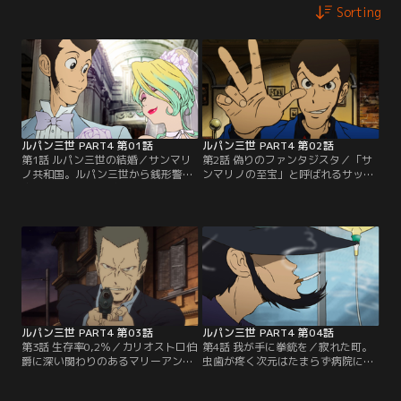
Sorting
ルパン三世 PART4 第01話
ルパン三世 PART4 第02話
第1話 ルパン三世の結婚／サンマリ
第2話 偽りのファンタジスタ／「サ
ノ共和国。ルパン三世から銭形警部
ンマリノの至宝」と呼ばれるサッカ
宛に、盗みの予告状ではなく結婚式
ー選手・ブロッツィ。彼が率いるAC
の招待状が届く。ルパンは、ロッセ
サンマリノが、コパイタリア（イタ
リーニ財閥の若き会長 レベッカ・ロ
リア国内サッカークラブチームNo.1
ッセリーニと結婚するという。結婚
を決めるカップ戦）で快進撃を見せ
の裏にはルパンのある目的があっ
ている。そんなブロッツィがルパン
た。
三世のもとを訪れる。
ルパン三世 PART4 第03話
ルパン三世 PART4 第04話
第3話 生存率0,2％／カリオストロ伯
第4話 我が手に拳銃を／寂れた町。
爵に深い関わりのあるマリーアント
虫歯が疼く次元はたまらず病院にか
ワネットの首飾りの欠片。それを盗
けこむ。医師リービアは診察するか
んだルパン達だが、次元が何者かに
わりに、次元が持っている銃を預け