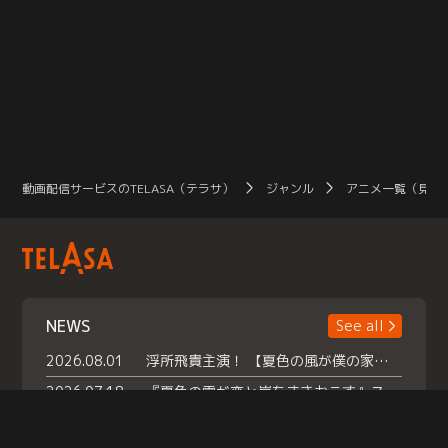
動画配信サービスのTELASA（テラサ）
ジャンル
アニメ一覧（見放
NEWS
See all
2026.08.01
浮所飛貴主演！ 【夏色の風が僕の家にやってきた】 本日よりテラサで独占配信スタート！
2026.07.18
『夏色の雲が恋と嵐をまきおこす』スペシャルメイキング 【Part1】2026年７月18日（土）23時30分～配信スタート！話題のシーンの裏側を大公開！豪華キャスト大集合！ 『武宮家 真夏の家族会議』開催！
2026.07.15
救命医・遥（今田）の《心揺さぶる過去》や、 麻酔科医・権野（船越英一郎）の《謎多きプライベート》など… 《知られざるエピソード》を独占配信！