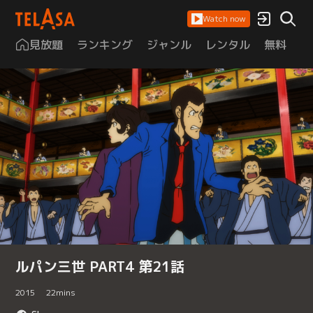
Watch now
見放題
ランキング
ジャンル
レンタル
無料
は
ルパン三世 PART4 第21話
2015
22
mins