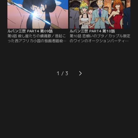
ブリジットが謎の男達に誘拐され
なお宝が眠っているという情報を得
る。
たルパン達。次元はそのホテル
で…。
ルパン三世 PART4 第09話
ルパン三世 PART4 第10話
第9話 殺し屋たちの鎮魂歌／昔起こ
第10話 恋煩いのブタ／カップル限定
った西アフリカ小国の独裁者暗殺事
のワインのオークションパーティ。
件。その事件に関与した殺し屋達が
ルパンは不二子とレベッカに同時に
次々に殺されていく。独裁者暗殺事
そのパーティに誘われる。不二子と
件には殺し屋の一人として五ェ門も
レベッカには共通するある目的があ
関わっていた。暗殺した独裁者の用
った。そのオークションに出品され
心棒だった伝説のスナイパー・ゾラ
る幻のワイン「恋煩いのブタ」が狙
が、復讐しているのかもしれな
いである。
1
い…。