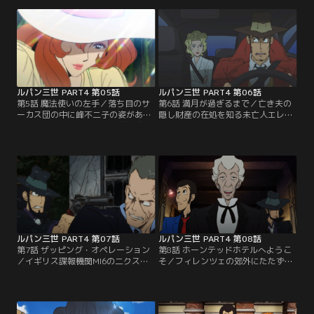
捕まってしまう。次元を捕まえたの
てほしいと頼み、次元は仕方なく銃
はイギリス諜報機関MI6の二クスと
を渡す。リービアの診察を待つ次元
いう凄腕スパイ。ルパンが盗んだ宝
は、病院の一室で死んだように横た
の奪還指令を受けた二クスは…。
わっている無数の患者達を目撃す
る。
ルパン三世 PART4 第05話
ルパン三世 PART4 第06話
第5話 魔法使いの左手／落ち目のサ
第6話 満月が過ぎるまで／亡き夫の
ーカス団の中に峰不二子の姿があっ
隠し財産の在処を知る未亡人エレ
た。そのサーカス団は10年前、魔法
ナ。隠し財産を狙うルパンからエレ
使いと称されたトニー・ベルカスト
ナを守るために銭形が現れる。エレ
ロという男が事故死した。亡きトニ
ナと銭形は、ルパンの手から逃れる
ーのマジックの種が書かれた「トリ
ためにエレナの山荘へと身を隠す。
ックレシピ」。誰もがそのレシピを
しばらく二人だけで過ごしているう
欲しがったが…。
ちに、疑心暗鬼だったエレナは…。
ルパン三世 PART4 第07話
ルパン三世 PART4 第08話
第7話 ザッピング・オペレーション
第8話 ホーンテッドホテルへようこ
／イギリス諜報機関MI6の二クス
そ／フィレンツェの郊外にたたずむ
は、家族で食卓を囲んでいた。二ク
不気味な古城。現在はホテルとして
スは妻や娘達を何よりも大切にして
使われているが、「呪われた花嫁の
おり、自分がMI6である事を内緒に
館」とも云われ、花嫁の幽霊が出る
している。そんな二クスの娘の一人
という噂がある。そのホテルに貴重