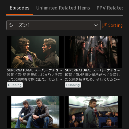
Episodes
Unlimited Related Items
PPV Related I
シーズン1
Sorting
SUPERNATURAL スーパーナチュラル シーズン1 第01話／吹替
SUPERNATURAL スーパーナチュラル シーズン1 第02話／吹替
吹替／第1話 悪夢のはじまり／失踪
吹替／第2話 闇と戦う旅出／失踪し
した父親を捜す旅に出た、サムとデ
た父親を捜すため、そしてサムの恋
ィーンのウィンチェスター兄弟。父
人ジェシカの命を奪った、未知なる
Dubbing
Dubbing
親の残したメッセージに導かれる二
邪悪の力を解明するため、決意を新
人は、原因不明の死が相次いで起こ
たにするサムとディーン。連続失踪
っているカリフォルニアの町へと向
事件を捜査するため、コロラド州の
かい、そこで白い服を着た女性の伝
森にやってきた二人は、ネイティ
説と対峙する。かくしてサムとディ
ブ・アメリカンの伝説に登場する怪
ーンの本当の旅が始まった。
物ウェンディゴと遭遇する。