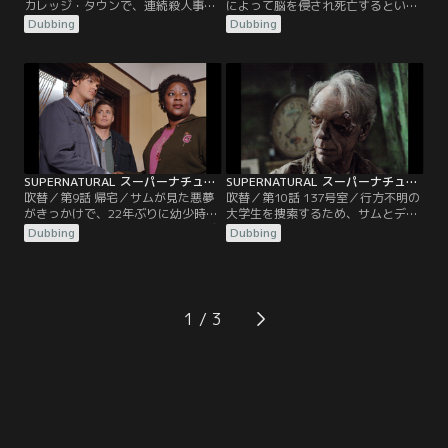
カレッジ・タウンで、連続殺人事件
によって脳を侵され死亡するという
が発生。事件の捜査を開始したサム
事件が発生。事件の解明に当たるサ
Dubbing
Dubbing
とディーンは、事件の犯人は鋭いフ
ムとディーンは、町の歴史を調査
ックの義手を持ち、2世紀に渡り生
し、ネイティブ・アメリカンの聖地
き続けてきた怪物フックマンである
が土地開発されていることを突き止
ことを知る。そして、犠牲者が地元
める。土地の呪いを解き、人を死に
の牧師の娘と繋がりがあることに気
至らしめる虫たちを駆除する方法
づく二人だったが…。
を、二人は考えなければならない。
SUPERNATURAL スーパーナチュラル シーズン1 第09話／吹替
SUPERNATURAL スーパーナチュラル シーズン1 第10話／吹替
吹替／第9話 帰宅／サムが見た悪夢
吹替／第10話 137号室／行方不明の
がきっかけで、22年ぶりに幼少時代
大学生を捜索するため、サムとディ
を過ごした家に帰ってきたサムとデ
ーンは、廃墟となった精神病院の調
Dubbing
Dubbing
ィーン。家には夢で見たとおりの女
査を開始する。やがて、かつての入
性がいた。サムの夢が全て正しいと
院患者たちが精神科医によって虐待
すると、この女性は家に取り憑いた
を受け、恨みを持っていたことを突
悪霊に脅かされており、その悪霊こ
き止めるが、二人は何者かの霊に取
そが二人の母メアリーの命を奪った
り憑かれてしまうのだった。
1
張本人のはずなのだが…。