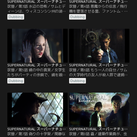
SUPERNATURAL スーパーナチュラル シーズン1 第03話／吹替
SUPERNATURAL スーパーナチュラル シーズン1 第04話／吹替
吹替／第3話 水辺の恐怖／サムとデ
吹替／第4話 悪魔からの伝言／飛行
ィーンは、ウィスコンシン州の湖で
機を墜落させる霊、ファントム・ト
起こっている、不可解な連続溺死事
ラベラーに取り憑かれた男によって
Dubbing
Dubbing
件の捜査を開始する。やがて二人
旅客機が墜落する事件が発生する。
は、復讐に燃える少年の魂が一連の
生き残った乗客が再び狙われる前
事件の原因であることを突き止め
に、ファントム・トラベラーを清め
る。一方、過去のトラウマから心を
ようとする二人。しかし、この除霊
閉ざしてしまった少年が、次の被害
を行うためには、他の便の機上で行
者を予知できることがわかるが…。
うしかないことが明らかになる。
SUPERNATURAL スーパーナチュラル シーズン1 第05話／吹替
SUPERNATURAL スーパーナチュラル シーズン1 第06話／吹替
吹替／第5話 鏡の中の真実／女学生
吹替／第6話 もう一人の自分／サム
たちがパーティの余興で、鏡を覗き
の大学時代の友人が殺人罪で逮捕さ
込み「血まみれ・メアリー、血まみ
れ、サムとディーンが捜査に乗り出
Dubbing
Dubbing
れ・メアリー、血まみれ・メアリ
す。やがて今回の事件が、あらゆる
ー」と唱え、本当に血まみれ・メア
ものに姿を変えることができる怪
リーを呼び出してしまう。鏡などの
物、シェイプ・シフターの仕業であ
反射面を移動することができる血ま
ることを突き止める二人だったが、
みれ・メアリーを相手に、サムとデ
シェイプ・シフターはなんとディー
ィーンの死闘が始まる。
ンの姿に化け、殺人を続けようとす
るのだった。
SUPERNATURAL スーパーナチュラル シーズン1 第07話／吹替
SUPERNATURAL スーパーナチュラル シーズン1 第08話／吹替
吹替／第7話 偽りの十字架／閑静な
吹替／第8話 蟲／建築作業員が、虫