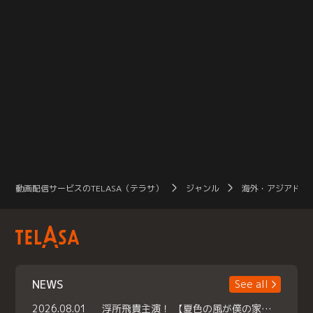
動画配信サービスのTELASA（テラサ）
ジャンル
海外・アジアドラ
NEWS
See all
2026.08.01
浮所飛貴主演！ 【夏色の風が僕の家にやってきた】 本日よりテラサで独占配信スタート！