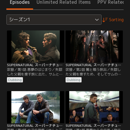
Episodes
Unlimited Related Items
PPV Related I
シーズン1
Sorting
SUPERNATURAL スーパーナチュラル シーズン1 第01話／吹替
SUPERNATURAL スーパーナチュラル シーズン1 第02話／吹替
吹替／第1話 悪夢のはじまり／失踪
吹替／第2話 闇と戦う旅出／失踪し
した父親を捜す旅に出た、サムとデ
た父親を捜すため、そしてサムの恋
ィーンのウィンチェスター兄弟。父
人ジェシカの命を奪った、未知なる
Dubbing
Dubbing
親の残したメッセージに導かれる二
邪悪の力を解明するため、決意を新
人は、原因不明の死が相次いで起こ
たにするサムとディーン。連続失踪
っているカリフォルニアの町へと向
事件を捜査するため、コロラド州の
かい、そこで白い服を着た女性の伝
森にやってきた二人は、ネイティ
説と対峙する。かくしてサムとディ
ブ・アメリカンの伝説に登場する怪
ーンの本当の旅が始まった。
物ウェンディゴと遭遇する。
SUPERNATURAL スーパーナチュラル シーズン1 第03話／吹替
SUPERNATURAL スーパーナチュラル シーズン1 第04話／吹替