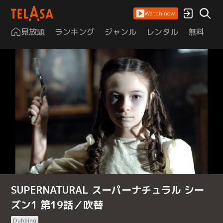
Watch now
見放題
ランキング
ジャンル
レンタル
無料
は
SUPERNATURAL スーパーナチュラル シー
ズン1 第19話／吹替
Dubbing