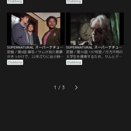
が発生。事件の捜査を開始したサム
事件が発生。事件の解明に当たるサ
Dubbing
Dubbing
とディーンは、事件の犯人は鋭いフ
ムとディーンは、町の歴史を調査
ックの義手を持ち、2世紀に渡り生
し、ネイティブ・アメリカンの聖地
き続けてきた怪物フックマンである
が土地開発されていることを突き止
ことを知る。そして、犠牲者が地元
める。土地の呪いを解き、人を死に
の牧師の娘と繋がりがあることに気
至らしめる虫たちを駆除する方法
づく二人だったが…。
を、二人は考えなければならない。
SUPERNATURAL スーパーナチュラル シーズン1 第09話／吹替
SUPERNATURAL スーパーナチュラル シーズン1 第10話／吹替
吹替／第9話 帰宅／サムが見た悪夢
吹替／第10話 137号室／行方不明の
がきっかけで、22年ぶりに幼少時代
大学生を捜索するため、サムとディ
を過ごした家に帰ってきたサムとデ
ーンは、廃墟となった精神病院の調
Dubbing
Dubbing
ィーン。家には夢で見たとおりの女
査を開始する。やがて、かつての入
性がいた。サムの夢が全て正しいと
院患者たちが精神科医によって虐待
すると、この女性は家に取り憑いた
を受け、恨みを持っていたことを突
悪霊に脅かされており、その悪霊こ
き止めるが、二人は何者かの霊に取
そが二人の母メアリーの命を奪った
り憑かれてしまうのだった。
1
張本人のはずなのだが…。