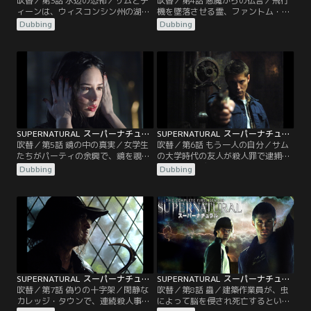
吹替／第3話 水辺の恐怖／サムとデ
吹替／第4話 悪魔からの伝言／飛行
ィーンは、ウィスコンシン州の湖で
機を墜落させる霊、ファントム・ト
起こっている、不可解な連続溺死事
ラベラーに取り憑かれた男によって
Dubbing
Dubbing
件の捜査を開始する。やがて二人
旅客機が墜落する事件が発生する。
は、復讐に燃える少年の魂が一連の
生き残った乗客が再び狙われる前
事件の原因であることを突き止め
に、ファントム・トラベラーを清め
る。一方、過去のトラウマから心を
ようとする二人。しかし、この除霊
閉ざしてしまった少年が、次の被害
を行うためには、他の便の機上で行
者を予知できることがわかるが…。
うしかないことが明らかになる。
SUPERNATURAL スーパーナチュラル シーズン1 第05話／吹替
SUPERNATURAL スーパーナチュラル シーズン1 第06話／吹替
吹替／第5話 鏡の中の真実／女学生
吹替／第6話 もう一人の自分／サム
たちがパーティの余興で、鏡を覗き
の大学時代の友人が殺人罪で逮捕さ
込み「血まみれ・メアリー、血まみ
れ、サムとディーンが捜査に乗り出
Dubbing
Dubbing
れ・メアリー、血まみれ・メアリ
す。やがて今回の事件が、あらゆる
ー」と唱え、本当に血まみれ・メア
ものに姿を変えることができる怪
リーを呼び出してしまう。鏡などの
物、シェイプ・シフターの仕業であ
反射面を移動することができる血ま
ることを突き止める二人だったが、
みれ・メアリーを相手に、サムとデ
シェイプ・シフターはなんとディー
ィーンの死闘が始まる。
ンの姿に化け、殺人を続けようとす
るのだった。
SUPERNATURAL スーパーナチュラル シーズン1 第07話／吹替
SUPERNATURAL スーパーナチュラル シーズン1 第08話／吹替
吹替／第7話 偽りの十字架／閑静な
吹替／第8話 蟲／建築作業員が、虫
カレッジ・タウンで、連続殺人事件
によって脳を侵され死亡するという