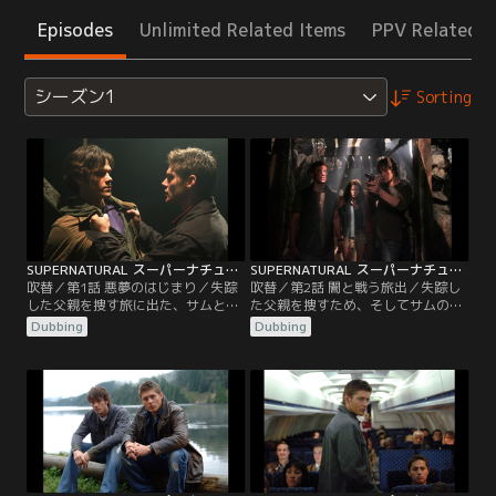
Episodes
Unlimited Related Items
PPV Related I
シーズン1
Sorting
SUPERNATURAL スーパーナチュラル シーズン1 第01話／吹替
SUPERNATURAL スーパーナチュラル シーズン1 第02話／吹替
吹替／第1話 悪夢のはじまり／失踪
吹替／第2話 闇と戦う旅出／失踪し
した父親を捜す旅に出た、サムとデ
た父親を捜すため、そしてサムの恋
ィーンのウィンチェスター兄弟。父
人ジェシカの命を奪った、未知なる
Dubbing
Dubbing
親の残したメッセージに導かれる二
邪悪の力を解明するため、決意を新
人は、原因不明の死が相次いで起こ
たにするサムとディーン。連続失踪
っているカリフォルニアの町へと向
事件を捜査するため、コロラド州の
かい、そこで白い服を着た女性の伝
森にやってきた二人は、ネイティ
説と対峙する。かくしてサムとディ
ブ・アメリカンの伝説に登場する怪
ーンの本当の旅が始まった。
物ウェンディゴと遭遇する。