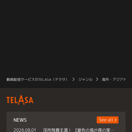
動画配信サービスのTELASA（テラサ）
ジャンル
海外・アジアドラ
NEWS
See all
2026.08.01
浮所飛貴主演！ 【夏色の風が僕の家にやってきた】 本日よりテラサで独占配信スタート！