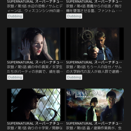
SUPERNATURAL スーパーナチュラル シーズン1 第03話／吹替
SUPERNATURAL スーパーナチュラル シーズン1 第04話／吹替
吹替／第3話 水辺の恐怖／サムとデ
吹替／第4話 悪魔からの伝言／飛行
ィーンは、ウィスコンシン州の湖で
機を墜落させる霊、ファントム・ト
起こっている、不可解な連続溺死事
ラベラーに取り憑かれた男によって
Dubbing
Dubbing
件の捜査を開始する。やがて二人
旅客機が墜落する事件が発生する。
は、復讐に燃える少年の魂が一連の
生き残った乗客が再び狙われる前
事件の原因であることを突き止め
に、ファントム・トラベラーを清め
る。一方、過去のトラウマから心を
ようとする二人。しかし、この除霊
閉ざしてしまった少年が、次の被害
を行うためには、他の便の機上で行
者を予知できることがわかるが…。
うしかないことが明らかになる。
SUPERNATURAL スーパーナチュラル シーズン1 第05話／吹替
SUPERNATURAL スーパーナチュラル シーズン1 第06話／吹替
吹替／第5話 鏡の中の真実／女学生
吹替／第6話 もう一人の自分／サム
たちがパーティの余興で、鏡を覗き
の大学時代の友人が殺人罪で逮捕さ
込み「血まみれ・メアリー、血まみ
れ、サムとディーンが捜査に乗り出
Dubbing
Dubbing
れ・メアリー、血まみれ・メアリ
す。やがて今回の事件が、あらゆる
ー」と唱え、本当に血まみれ・メア
ものに姿を変えることができる怪
リーを呼び出してしまう。鏡などの
物、シェイプ・シフターの仕業であ
反射面を移動することができる血ま
ることを突き止める二人だったが、
みれ・メアリーを相手に、サムとデ
シェイプ・シフターはなんとディー
ィーンの死闘が始まる。
ンの姿に化け、殺人を続けようとす
るのだった。
SUPERNATURAL スーパーナチュラル シーズン1 第07話／吹替
SUPERNATURAL スーパーナチュラル シーズン1 第08話／吹替
吹替／第7話 偽りの十字架／閑静な
吹替／第8話 蟲／建築作業員が、虫