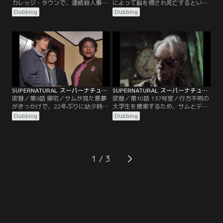
カレッジ・タウンで、連続殺人事件
によって脳を侵され死亡するという
が発生。事件の捜査を開始したサム
事件が発生。事件の解明に当たるサ
Dubbing
Dubbing
とディーンは、事件の犯人は鋭いフ
ムとディーンは、町の歴史を調査
ックの義手を持ち、2世紀に渡り生
し、ネイティブ・アメリカンの聖地
き続けてきた怪物フックマンである
が土地開発されていることを突き止
ことを知る。そして、犠牲者が地元
める。土地の呪いを解き、人を死に
の牧師の娘と繋がりがあることに気
至らしめる虫たちを駆除する方法
づく二人だったが…。
を、二人は考えなければならない。
SUPERNATURAL スーパーナチュラル シーズン1 第09話／吹替
SUPERNATURAL スーパーナチュラル シーズン1 第10話／吹替
吹替／第9話 帰宅／サムが見た悪夢
吹替／第10話 137号室／行方不明の
がきっかけで、22年ぶりに幼少時代
大学生を捜索するため、サムとディ
を過ごした家に帰ってきたサムとデ
ーンは、廃墟となった精神病院の調
Dubbing
Dubbing
ィーン。家には夢で見たとおりの女
査を開始する。やがて、かつての入
性がいた。サムの夢が全て正しいと
院患者たちが精神科医によって虐待
すると、この女性は家に取り憑いた
を受け、恨みを持っていたことを突
悪霊に脅かされており、その悪霊こ
き止めるが、二人は何者かの霊に取
そが二人の母メアリーの命を奪った
り憑かれてしまうのだった。
1
張本人のはずなのだが…。