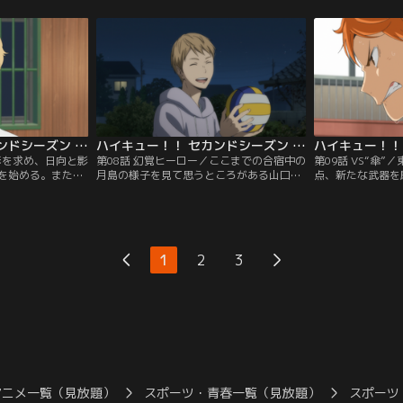
苦闘する。一方マ
し引っ込み思案の谷地は、排球部のマネー
を受けつつも苦戦
マネージャーの勧
ジャーになることを母親になかなか言い出
ちの中に、音駒と
せずにいた。その様子を見た日向は…。
けなかった、新た
ハイキュー！！ セカンドシーズン 第07話
ハイキュー！！ セカンドシーズン 第08話
形を求め、日向と影
第08話 幻覚ヒーロー／ここまでの合宿中の
第09話 VS“傘
を始める。また日
月島の様子を見て思うところがある山口。
点、新たな武器を
メンバーも、新し
日向なら何と声をかけるかを尋ねるが、
たち。しかし、日
中で進化を始めて
「山口なら月島になんて言う」と逆に問い
なかなかうまくい
々としていた月島
かけられる。小学生のころから自分の憧れ
を落とすのを危惧
黒尾、梟谷高校の
であった月島に対し、山口がとった行動と
に「普通のトス」
誘われる。
は…。
1
2
3
アニメ一覧（見放題）
スポーツ・青春一覧（見放題）
スポーツ