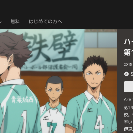
ル
無料
はじめての方へ
ハ
第
2015
Are
第1
校。
率い
伊達