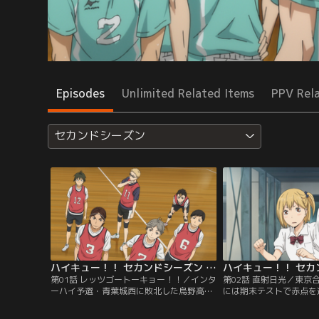
Episodes
Unlimited Related Items
PPV Rel
セカンドシーズン
ハイキュー！！ セカンドシーズン 第01話
第01話 レッツゴートーキョー！！／インタ
第02話 直射日光／東京
ーハイ予選・青葉城西に敗北した烏野高校
には期末テストで赤点を
排球部は、春高予選に向け再び動き出して
ない。東京の強豪校と対
いた。そんな中、音駒高校を始め強豪校が
影山・田中・西谷はチー