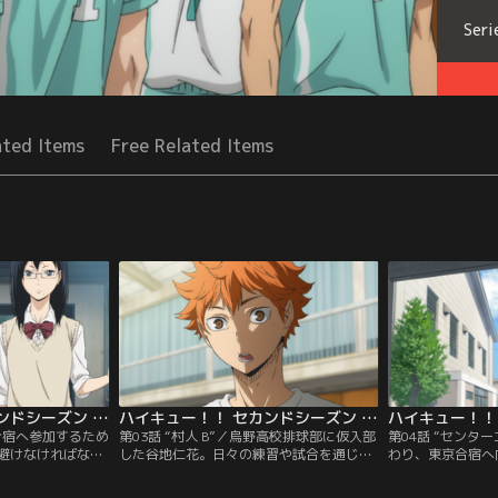
Seri
ated Items
Free Related Items
ハイキュー！！ セカンドシーズン 第02話
ハイキュー！！ セカンドシーズン 第03話
合宿へ参加するため
第03話 “村人 B”／烏野高校排球部に仮入部
第04話 “センタ
避けなければなら
した谷地仁花。日々の練習や試合を通じ、
わり、東京合宿へ
戦すべく、日向・
戸惑いつつもバレーボール、そして烏野高
同。音駒高校・梟
ムメイトの協力を
校排球部の魅力に引き込まれていく。しか
生川高校、といっ