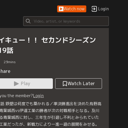
Watch now
Login
イキュー！！ セカンドシーズン
19話
23
mins
Share
Play
Watch Later
 you the member?
Login
9話 鉄壁は何度でも築かれる／準決勝進出を決めた烏野高
青葉城西vs伊達工業の勝者が次の対戦相手となる。及川
る青葉城西に対し、三年生が引退し不利とみられていた
工業だったが、新戦力により一進一退の展開をみせる。