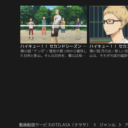
集まる東京合宿への参加が決定。練習によ
得て、テスト勉強に悪戦
り力の入る部員一同。ある日のランニング
ネージャーの清水は、新
中、力の入りすぎた日向と影山は道に迷っ
誘を始めていた。
てしまうが、そこである人物と出会う…。
ハイキュー！！ セカンドシーズン 第06話
第06話 “テンポ”／意見が真っ向から衝突し
第07話 月の出／新しい
た日向と影山。そんな日向を、繋心は烏野
山は、それぞれ試行錯誤
を全国へ導いた祖父にして名将・烏養前監
向に触発された他の烏野
督のもとへ連れて行く。一方、影山はある
い武器を得るべく試合の
人物と遭遇して…。
いた。そんな中、一人淡
は練習後に、音駒高校の
木兎からブロック練習に
動画配信サービスのTELASA（テラサ）
ジャンル