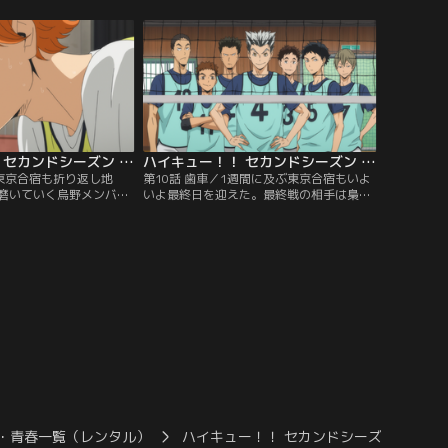
する烏野。そんな強豪た
通用しない。その状況に直面した日向は、
の練習試合の時には見か
ある決意をする…。
な選手を見つけ--。
ハイキュー！！ セカンドシーズン 第09話
ハイキュー！！ セカンドシーズン 第10話
”／東京合宿も折り返し地
第10話 歯車／1週間に及ぶ東京合宿もいよ
磨いていく烏野メンバー
いよ最終日を迎えた。最終戦の相手は梟谷
向と影山の新しい速攻は
学園高校。合宿内最強の梟谷から1セット
ない。日向がテンション
持ち帰ろうと気合充分な烏野メンバー。こ
した影山は、練習試合中
れまでの成果を見せることができるのか-
を上げるが--。
-。
・青春一覧（レンタル）
ハイキュー！！ セカンドシーズン
ハ