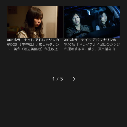
しまう。パニック状態になり非常通
交通事故で死んだ幼なじみ・博之の
話ボタンを押すが、全く応答がな
形見の日本人形が飾られていた。花
い。すると、なぜかドアが開き一人
嫁と花婿が一対になった人形。それ
の男が乗ってきた。扉が閉まると男
を見た甲本は「気味が悪い」と花婿
は「やっと二人きりになれました
人形を捨てようと持ち帰る。その
ね」と近づいてくる。叫びながら防
夜、甲本は事故に遭いトラックには
犯カメラに向かい助けを求める真由
ねられ死んでしまう。泣き叫ぶエリ
美の体に、男の手が伸びる。
コの前に現れたのは…。
AKBホラーナイト アドレナリンの夜 第09話
AKBホラーナイト アドレナリンの夜 第10話
第09話 『生中継』／癒し系タレン
第10話 『ドライブ』／彼氏のシンジ
ト・美夕（渡辺美優紀）が生放送の
が運転する車に乗り、真っ暗な山道
バラエティー番組に出演する。「ど
を走っていた由加理（田野優花）。
ちらかというと男らしい性格」と笑
その時、突然、車の前に女が現れ、
う彼女だったが、アポなしでお部屋
はね飛ばしてしまう。由加理は車を
訪問のドッキリを仕掛けられ、一
降りて様子を見るが、そこには誰も
瞬、笑顔が凍りつく。部屋に入った
おらず、見上げると、誰かが首を吊
リポーターに「異臭がする」と言わ
ったと思われるロープが垂れ下がっ
1
れ激しく動揺する美夕。「寝室は入
ていた。恐怖のあまり車を走らせる
らないで！」。本気で叫ぶ彼女を無
シンジ。気がつくと助手席の窓ガラ
視し、リポーターがドアを開ける
スに血の跡、さらに何か引きずる音
と、そこには…。
が聞こえてきて…。