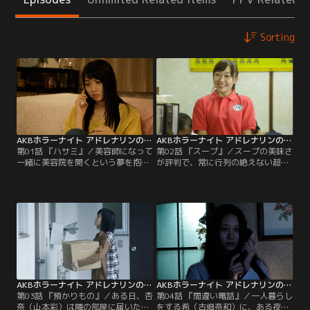
Sorting
AKBホラーナイト アドレナリンの夜 第01話
AKBホラーナイト アドレナリンの夜 第02話
第01話 『ハサミ』／美容師になって
第02話 『スープ』／スープの美味さ
一緒に美容院を開くという夢を抱
が評判で、常に行列の絶えない超人
き、親友のかおりと共に上京してき
気ラーメン店でアルバイトをしてい
た一美（木崎ゆりあ）。しかし、か
る美樹（須田亜香里）。彼女は、若
おりは突然の交通事故に遭い、志半
くして店を繁盛させた店長・繁（篠
ばで死んでしまう。ショックのあま
田光亮）に恋心を抱いていた。ある
り無気力になり専門学校を辞めた一
日、「スープのレシピが知りたい」
美は、かおりの母が置いていってく
とウソをついて繁の部屋に押しかけ
れた彼女の形見であるハサミをじっ
た美樹は、偶然、繁が作るスープに
と見つめる。シャワーの後、髪を乾
隠された恐ろしい秘密を知ってしま
かしているとなぜか大量の髪が一美
うのだった…。
の手に絡みつき…。
AKBホラーナイト アドレナリンの夜 第03話
AKBホラーナイト アドレナリンの夜 第04話
第03話 『預かりもの』／ある日、杏
第04話 『間違い電話』／一人暮らし
奈（山本彩）は隣の部屋に届いた荷
をする希（古畑奈和）に、ある夜、