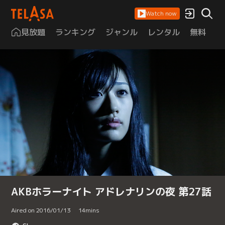
Watch now
見放題
ランキング
ジャンル
レンタル
無料
は
AKBホラーナイト アドレナリンの夜 第27話
Aired on 2016/01/13
14
mins