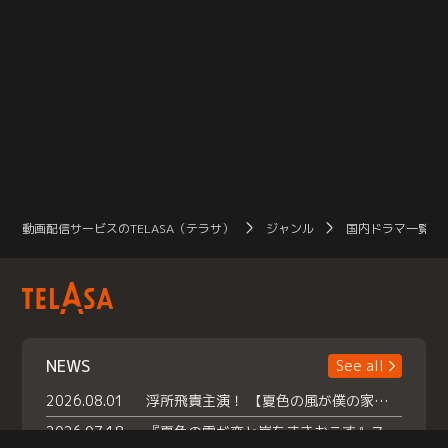
動画配信サービスのTELASA（テラサ）
ジャンル
国内ドラマ一覧（
NEWS
See all
2026.08.01
浮所飛貴主演！ 【夏色の風が僕の家にやってきた】 本日よりテラサで独占配信スタート！
2026.07.18
『夏色の雲が恋と嵐をまきおこす』スペシャルメイキング 【Part1】2026年７月18日（土）23時30分～配信スタート！話題のシーンの裏側を大公開！豪華キャスト大集合！ 『武宮家 真夏の家族会議』開催！