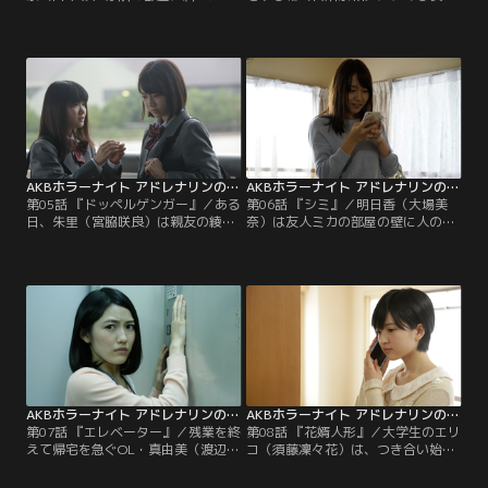
物を預かって欲しいと配達業者から
知らない男から電話がかかってく
頼まれる。しかし、いくら待っても
る。交通事故で死んだ恋人のことが
隣人は帰ってくる気配がない。箱に
忘れられず、彼女の昔の電話番号に
は「生もの」と書いてあり、時間が
かけてしまったのだという。彼の亡
経つにつれ異様な匂いがしてきた。
くなった恋人への想いに同情した希
深夜になると箱が“ガサッ”と動い
は、彼の話を聞いてあげる。しか
た！段ボールの中身が気になった杏
し、翌日の深夜また電話のベルが鳴
奈はおそるおそる箱を開けようとす
る。電話に出ないでいると、なぜか
るが、中から出てきたものはなん
その受話器が上がり、死んだはずの
と…。
女の声が聞こえてきて…。
AKBホラーナイト アドレナリンの夜 第05話
AKBホラーナイト アドレナリンの夜 第06話
第05話 『ドッペルゲンガー』／ある
第06話 『シミ』／明日香（大場美
日、朱里（宮脇咲良）は親友の綾香
奈）は友人ミカの部屋の壁に人の顔
（小野花梨）から深刻な顔で「もう
をした“シミ”を見つける。しかし数
一人の私を見た」と告白される。ど
日後そのシミは消えてしまったとい
うやらそれは“ドッペルゲンガー”と
う。そんな中、明日香は自分の部屋
呼ばれるもので、見た者は必ず死ぬ
の壁にミカの部屋で見たようなシミ
運命にあるという。翌日から姿を消
があるのに気付く。嫌な気がしてシ
した綾香。ようやく連絡が取れた綾
ミを壁掛けで隠し、出かけた明日
香は朱里に「死ななくて済む方法を
香。家に戻ると壁掛けの近くに、ま
見つけた」と告げる。それは自分が
たもやシミを発見した。まさかこれ
殺される前にドッペルゲンガーを殺
は！？壁掛けを外すとそこにあった
すことだった…。
はずのシミは…。
AKBホラーナイト アドレナリンの夜 第07話
AKBホラーナイト アドレナリンの夜 第08話
第07話 『エレベーター』／残業を終
第08話 『花婿人形』／大学生のエリ
えて帰宅を急ぐOL・真由美（渡辺麻
コ（須藤凜々花）は、つき合い始め
友）。慌ててエレベーターに飛び乗
たばかりの先輩・甲本を部屋に招
ると、突然エレベーターが停止して
く。部屋には、彼女が小学生の時に