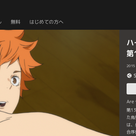
ル
無料
はじめての方へ
ハ
第
2015
Are
第1
た烏
は、
合序