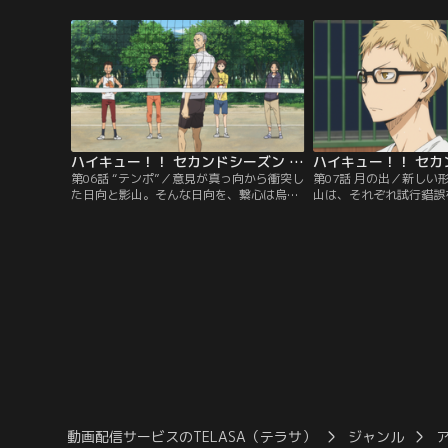
集まる東京合宿への参加が決定。練習によ
得て、テスト勉強に悪戦
り力の入る部員一同。ある日のランニング
ネージャーの清水は、新
中、力の入りすぎた日向と影山は道に迷っ
誘を始めていた。
てしまうが、そこである人物と出会う…。
ハイキュー！！ セカンドシーズン 第06話
第06話 “テンポ”／意見が真っ向から衝突し
第07話 月の出／新しい
た日向と影山。そんな日向を、繋心は烏野
山は、それぞれ試行錯誤
を全国へ導いた祖父にして名将・烏養前監
向に触発された他の烏野
督のもとへ連れて行く。一方、影山はある
い武器を得るべく試合の
人物と遭遇して…。
いた。そんな中、一人淡
は練習後に、音駒高校の
木兎からブロック練習に
動画配信サービスのTELASA（テラサ）
ジャンル