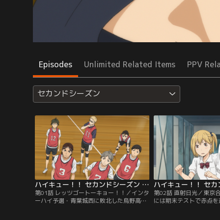
Episodes
Unlimited Related Items
PPV Rel
セカンドシーズン
ハイキュー！！ セカンドシーズン 第01話
第01話 レッツゴートーキョー！！／インタ
第02話 直射日光／東京
ーハイ予選・青葉城西に敗北した烏野高校
には期末テストで赤点を
排球部は、春高予選に向け再び動き出して
ない。東京の強豪校と対
いた。そんな中、音駒高校を始め強豪校が
影山・田中・西谷はチー