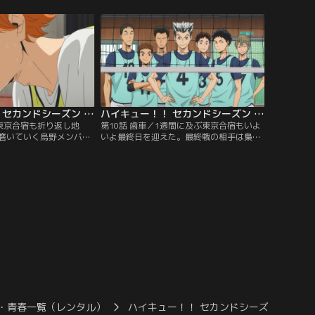
する烏野。そんな強豪た
通用しない。その状況に直面した日向は、
の練習試合の時には見か
ある決意をする…。
な選手を見つけ--。
ハイキュー！！ セカンドシーズン 第09話
ハイキュー！！ セカンドシーズン 第10話
”／東京合宿も折り返し地
第10話 歯車／1週間に及ぶ東京合宿もいよ
磨いていく烏野メンバー
いよ最終日を迎えた。最終戦の相手は梟谷
向と影山の新しい速攻は
学園高校。合宿内最強の梟谷から1セット
ない。日向がテンション
持ち帰ろうと気合充分な烏野メンバー。こ
した影山は、練習試合中
れまでの成果を見せることができるのか-
を上げるが--。
-。
・青春一覧（レンタル）
ハイキュー！！ セカンドシーズン
ハ