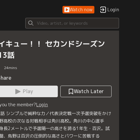
Watch now
Login
イキュー！！ セカンドシーズン
13話
24
mins
Share
Play
Watch Later
 you the member?
Login
3話 シンプルで純粋な力／代表決定戦一次予選突破をかけ
野高校の次なる対戦相手は角川高校。角川の中心選手
身長2メートルで予選随一の高さを誇る1年生・百沢。試
盤、烏野は百沢の圧倒的な高さとパワーに苦戦する