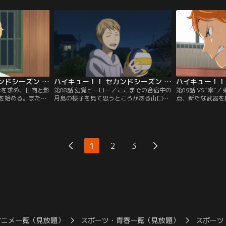
苦闘する。一方マ
し引っ込み思案の谷地は、排球部のマネー
を受けつつも苦戦
マネージャーの勧
ジャーになることを母親になかなか言い出
ちの中に、音駒と
せずにいた。その様子を見た日向は…。
けなかった、新た
ハイキュー！！ セカンドシーズン 第07話
ハイキュー！！ セカンドシーズン 第08話
形を求め、日向と影
第08話 幻覚ヒーロー／ここまでの合宿中の
第09話 VS“傘
を始める。また日
月島の様子を見て思うところがある山口。
点、新たな武器を
メンバーも、新し
日向なら何と声をかけるかを尋ねるが、
たち。しかし、日
中で進化を始めて
「山口なら月島になんて言う」と逆に問い
なかなかうまくい
々としていた月島
かけられる。小学生のころから自分の憧れ
を落とすのを危惧
黒尾、梟谷高校の
であった月島に対し、山口がとった行動と
に「普通のトス」
誘われる。
は…。
1
2
3
アニメ一覧（見放題）
スポーツ・青春一覧（見放題）
スポーツ