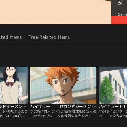
が…
Seri
ated Items
Free Related Items
ハイキュー！！ セカンドシーズン 第02話
ハイキュー！！ セカンドシーズン 第03話
合宿へ参加するため
第03話 “村人 B”／烏野高校排球部に仮入部
第04話 “センタ
避けなければなら
した谷地仁花。日々の練習や試合を通じ、
わり、東京合宿へ
戦すべく、日向・
戸惑いつつもバレーボール、そして烏野高
同。音駒高校・梟
ムメイトの協力を
校排球部の魅力に引き込まれていく。しか
生川高校、といっ