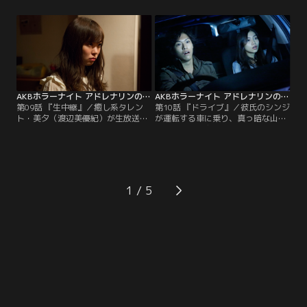
しまう。パニック状態になり非常通
交通事故で死んだ幼なじみ・博之の
話ボタンを押すが、全く応答がな
形見の日本人形が飾られていた。花
い。すると、なぜかドアが開き一人
嫁と花婿が一対になった人形。それ
の男が乗ってきた。扉が閉まると男
を見た甲本は「気味が悪い」と花婿
は「やっと二人きりになれました
人形を捨てようと持ち帰る。その
ね」と近づいてくる。叫びながら防
夜、甲本は事故に遭いトラックには
犯カメラに向かい助けを求める真由
ねられ死んでしまう。泣き叫ぶエリ
美の体に、男の手が伸びる。
コの前に現れたのは…。
AKBホラーナイト アドレナリンの夜 第09話
AKBホラーナイト アドレナリンの夜 第10話
第09話 『生中継』／癒し系タレン
第10話 『ドライブ』／彼氏のシンジ
ト・美夕（渡辺美優紀）が生放送の
が運転する車に乗り、真っ暗な山道
バラエティー番組に出演する。「ど
を走っていた由加理（田野優花）。
ちらかというと男らしい性格」と笑
その時、突然、車の前に女が現れ、
う彼女だったが、アポなしでお部屋
はね飛ばしてしまう。由加理は車を
訪問のドッキリを仕掛けられ、一
降りて様子を見るが、そこには誰も
瞬、笑顔が凍りつく。部屋に入った
おらず、見上げると、誰かが首を吊
リポーターに「異臭がする」と言わ
ったと思われるロープが垂れ下がっ
1
れ激しく動揺する美夕。「寝室は入
ていた。恐怖のあまり車を走らせる
らないで！」。本気で叫ぶ彼女を無
シンジ。気がつくと助手席の窓ガラ
視し、リポーターがドアを開ける
スに血の跡、さらに何か引きずる音
と、そこには…。
が聞こえてきて…。