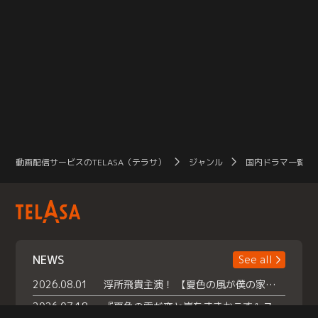
動画配信サービスのTELASA（テラサ）
ジャンル
国内ドラマ一覧（
NEWS
See all
2026.08.01
浮所飛貴主演！ 【夏色の風が僕の家にやってきた】 本日よりテラサで独占配信スタート！
2026.07.18
『夏色の雲が恋と嵐をまきおこす』スペシャルメイキング 【Part1】2026年７月18日（土）23時30分～配信スタート！話題のシーンの裏側を大公開！豪華キャスト大集合！ 『武宮家 真夏の家族会議』開催！