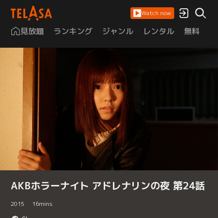
Watch now
見放題
ランキング
ジャンル
レンタル
無料
は
AKBホラーナイト アドレナリンの夜 第24話
2015
16
mins