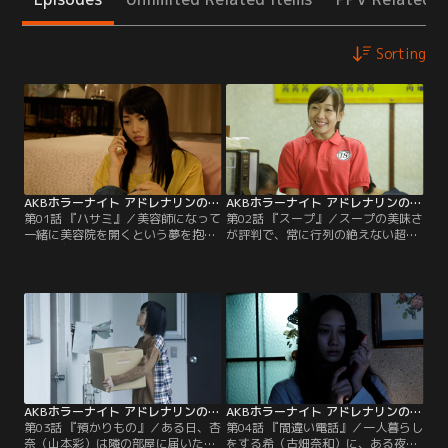
Sorting
AKBホラーナイト アドレナリンの夜 第01話
AKBホラーナイト アドレナリンの夜 第02話
第01話 『ハサミ』／美容師になって
第02話 『スープ』／スープの美味さ
一緒に美容院を開くという夢を抱
が評判で、常に行列の絶えない超人
き、親友のかおりと共に上京してき
気ラーメン店でアルバイトをしてい
た一美（木崎ゆりあ）。しかし、か
る美樹（須田亜香里）。彼女は、若
おりは突然の交通事故に遭い、志半
くして店を繁盛させた店長・繁（篠
ばで死んでしまう。ショックのあま
田光亮）に恋心を抱いていた。ある
り無気力になり専門学校を辞めた一
日、「スープのレシピが知りたい」
美は、かおりの母が置いていってく
とウソをついて繁の部屋に押しかけ
れた彼女の形見であるハサミをじっ
た美樹は、偶然、繁が作るスープに
と見つめる。シャワーの後、髪を乾
隠された恐ろしい秘密を知ってしま
かしているとなぜか大量の髪が一美
うのだった…。
の手に絡みつき…。
AKBホラーナイト アドレナリンの夜 第03話
AKBホラーナイト アドレナリンの夜 第04話
第03話 『預かりもの』／ある日、杏
第04話 『間違い電話』／一人暮らし
奈（山本彩）は隣の部屋に届いた荷
をする希（古畑奈和）に、ある夜、