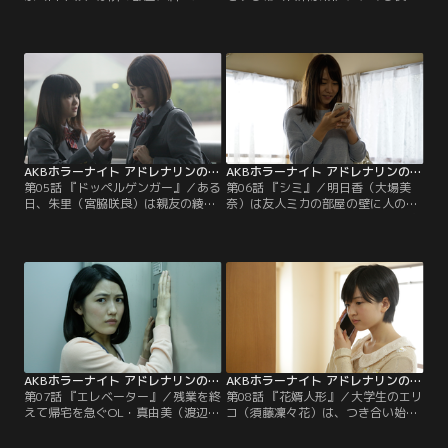
物を預かって欲しいと配達業者から
知らない男から電話がかかってく
頼まれる。しかし、いくら待っても
る。交通事故で死んだ恋人のことが
隣人は帰ってくる気配がない。箱に
忘れられず、彼女の昔の電話番号に
は「生もの」と書いてあり、時間が
かけてしまったのだという。彼の亡
経つにつれ異様な匂いがしてきた。
くなった恋人への想いに同情した希
深夜になると箱が“ガサッ”と動い
は、彼の話を聞いてあげる。しか
た！段ボールの中身が気になった杏
し、翌日の深夜また電話のベルが鳴
奈はおそるおそる箱を開けようとす
る。電話に出ないでいると、なぜか
るが、中から出てきたものはなん
その受話器が上がり、死んだはずの
と…。
女の声が聞こえてきて…。
AKBホラーナイト アドレナリンの夜 第05話
AKBホラーナイト アドレナリンの夜 第06話
第05話 『ドッペルゲンガー』／ある
第06話 『シミ』／明日香（大場美
日、朱里（宮脇咲良）は親友の綾香
奈）は友人ミカの部屋の壁に人の顔
（小野花梨）から深刻な顔で「もう
をした“シミ”を見つける。しかし数
一人の私を見た」と告白される。ど
日後そのシミは消えてしまったとい
うやらそれは“ドッペルゲンガー”と
う。そんな中、明日香は自分の部屋
呼ばれるもので、見た者は必ず死ぬ
の壁にミカの部屋で見たようなシミ
運命にあるという。翌日から姿を消
があるのに気付く。嫌な気がしてシ
した綾香。ようやく連絡が取れた綾
ミを壁掛けで隠し、出かけた明日
香は朱里に「死ななくて済む方法を
香。家に戻ると壁掛けの近くに、ま
見つけた」と告げる。それは自分が
たもやシミを発見した。まさかこれ
殺される前にドッペルゲンガーを殺
は！？壁掛けを外すとそこにあった
すことだった…。
はずのシミは…。
AKBホラーナイト アドレナリンの夜 第07話
AKBホラーナイト アドレナリンの夜 第08話
第07話 『エレベーター』／残業を終
第08話 『花婿人形』／大学生のエリ
えて帰宅を急ぐOL・真由美（渡辺麻
コ（須藤凜々花）は、つき合い始め
友）。慌ててエレベーターに飛び乗
たばかりの先輩・甲本を部屋に招
ると、突然エレベーターが停止して
く。部屋には、彼女が小学生の時に