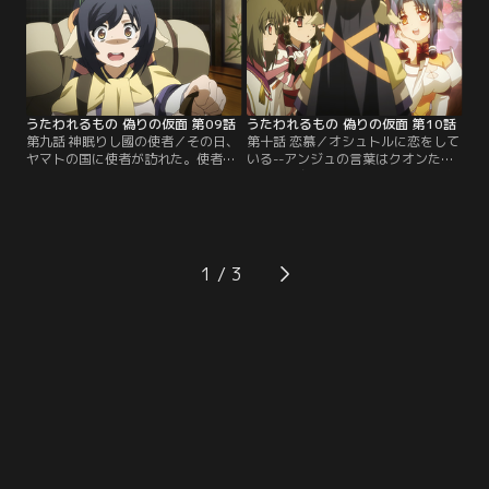
れる。思うがまま我がままに振舞う
する。いつになく冷静さを欠くウコ
幼い少女にクオンの目が冷たく輝い
ン……彼に何があったのか？【提
た。【提供：バンダイチャンネル】
供：バンダイチャンネル】
うたわれるもの 偽りの仮面 第09話
うたわれるもの 偽りの仮面 第10話
第九話 神眠りし國の使者／その日、
第十話 恋慕／オシュトルに恋をして
ヤマトの国に使者が訪れた。使者は
いる--アンジュの言葉はクオンたち
遥か東の地、海を越えた先にあるト
に衝撃を与えた。だが、ヤマトの皇
ゥスクルから来たという。一方、白
女に市井の民の様な恋など許されな
楼閣では何かに怯えるように旅支度
い。あってはならない想いだ。しか
を整えるクオンの姿があった。彼女
し、幼い少女の無垢な願いをクオン
の身に最大の危機が近づいていたの
たちは見捨てられなかった。【提
だ。【提供：バンダイチャンネル】
供：バンダイチャンネル】
1