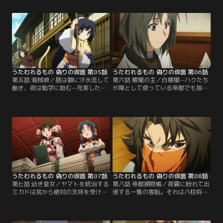
出来る仕事を探していたクオンも、
コネと名乗る少女が現れる。彼女は
その旅に加わることにする。かくし
ウコンの妹だった。新たな土地、新
て、一同は帝都を目指す。だが、そ
たな出会い……はたしてハクは仕事
んな彼らの前に立ちはだかる者がい
を見つけることが出来るのか？【提
た。【提供：バンダイチャンネル】
供：バンダイチャンネル】
うたわれるもの 偽りの仮面 第05話
うたわれるもの 偽りの仮面 第06話
第五話 海賊娘／昼は額に汗水流して
第六話 楼閣の主／白楼閣--ハクたち
働き、夜は勉学に励む--充実した毎
が陣として使っている帝都でも指折
日にハクの神経はすり減っていた。
りの旅籠。美貌の女主が取り仕切こ
しかし、そんな日々の努力が認めら
とで知られていた。そんな女主から
れ、ハクは念願の休日を得るのだっ
ハクに文が届く。それはハクとその
た。自由と少々の金を手にハクは帝
友を宴に誘うものだった。ハクは喜
都へ繰り出した！【提供：バンダイ
んで女主の誘いを受けるのだ
チャンネル】
が……。【提供：バンダイチャンネ
ル】
うたわれるもの 偽りの仮面 第07話
うたわれるもの 偽りの仮面 第08話
第七話 幼き皇女／ヤマトを統治する
第八話 帝都捕物帳／夜霧に紛れて出
ミカドは民から絶対の支持を受けて
港する一隻の客船。それは八柱将デ
いた。そのミカドの娘である皇女ア
コポンポが秘密裏に開く賭博船だっ
ンジュの生誕を祝う祭りが近づいて
た。ハクはウコン、アトゥイと共に
いた。そんな日、白楼閣に珍客が訪
潜入しデコポンポの不正を暴こうと