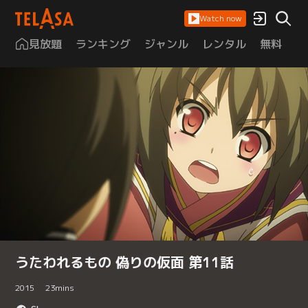
Watch now
見放題
ランキング
ジャンル
レンタル
無料
は
うたわれるもの 偽りの仮面 第11話
2015
23
mins