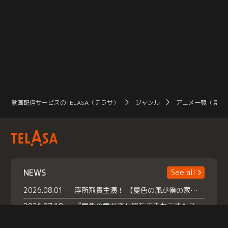
動画配信サービスのTELASA（テラサ）
ジャンル
アニメ一覧（見放
NEWS
See all
2026.08.01
浮所飛貴主演！ 【夏色の風が僕の家にやってきた】 本日よりテラサで独占配信スタート！
2026.07.18
『夏色の雲が恋と嵐をまきおこす』スペシャルメイキング 【Part1】2026年７月18日（土）23時30分～配信スタート！話題のシーンの裏側を大公開！豪華キャスト大集合！ 『武宮家 真夏の家族会議』開催！
2026.07.15
救命医・遥（今田）の《心揺さぶる過去》や、 麻酔科医・権野（船越英一郎）の《謎多きプライベート》など… 《知られざるエピソード》を独占配信！