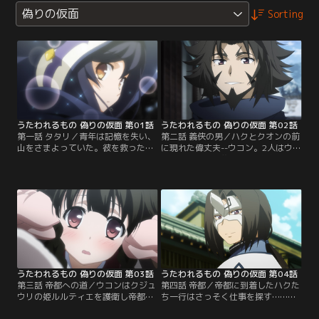
偽りの仮面
Sorting
うたわれるもの 偽りの仮面 第01話
うたわれるもの 偽りの仮面 第02話
第一話 タタリ／青年は記憶を失い、
第二話 義侠の男／ハクとクオンの前
山をさまよっていた。彼を救ったの
に現れた偉丈夫--ウコン。2人はウコ
は一人の少女--クオンだった。クオ
ンと共に、村を襲う害蟲ギギリを退
ンは青年に生きるために必要な術と
治することになった。ウコンとその
名を与える。青年の新たな名は『ハ
部下たちの活躍でギギリ退治はつつ
ク』。それは、かつてうたわれし者
がなく終わる筈であった。ただのギ
の名だった。【提供：バンダイチャ
ギリであったならば……。【提供：
ンネル】
バンダイチャンネル】
うたわれるもの 偽りの仮面 第03話
うたわれるもの 偽りの仮面 第04話
第三話 帝都への道／ウコンはクジュ
第四話 帝都／帝都に到着したハクた
ウリの姫ルルティエを護衛し帝都ヤ
ち一行はさっそく仕事を探す……前
マトへ向かおうとしていた。ハクが
に宴を開いた。そんな一同の前にネ