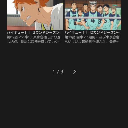
んな中、一人淡々としていた月島は
る。小学生のころから自分の憧れで
練習後に、音駒高校の黒尾、梟谷高
あった月島に対し、山口がとった行
校の木兎からブロック練習に誘われ
動とは…。
る。
ハイキュー！！ セカンドシーズン 第09話
ハイキュー！！ セカンドシーズン 第10話
第09話 VS“傘”／東京合宿も折り返
第10話 歯車／1週間に及ぶ東京合宿
し地点、新たな武器を磨いていく烏
もいよいよ最終日を迎えた。最終戦
野メンバーたち。しかし、日向と影
の相手は梟谷学園高校。合宿内最強
山の新しい速攻はなかなかうまくい
の梟谷から1セット持ち帰ろうと気
ない。日向がテンションを落とすの
合充分な烏野メンバー。これまでの
を危惧した影山は、練習試合中に
成果を見せることができるのか--。
「普通のトス」を上げるが--。
1