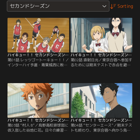
セカンドシーズン
Sorting
ハイキュー！！ セカンドシーズン 第01話
ハイキュー！！ セカンドシーズン 第02話
第01話 レッツゴートーキョー！！／
第02話 直射日光／東京合宿へ参加す
インターハイ予選・青葉城西に敗北
るためには期末テストで赤点を避け
した烏野高校排球部は、春高予選に
なければならない。東京の強豪校と
向け再び動き出していた。そんな
対戦すべく、日向・影山・田中・西
中、音駒高校を始め強豪校が集まる
谷はチームメイトの協力を得て、テ
東京合宿への参加が決定。練習によ
スト勉強に悪戦苦闘する。一方マネ
り力の入る部員一同。ある日のラン
ージャーの清水は、新マネージャー
ニング中、力の入りすぎた日向と影
の勧誘を始めていた。
山は道に迷ってしまうが、そこであ
る人物と出会う…。
ハイキュー！！ セカンドシーズン 第03話
ハイキュー！！ セカンドシーズン 第04話
第03話 “村人 B”／烏野高校排球部に
第04話 “センターエース”／期末テス
仮入部した谷地仁花。日々の練習や
トも終わり、東京合宿へ向かう烏野
試合を通じ、戸惑いつつもバレーボ
高校排球部一同。音駒高校・梟谷学