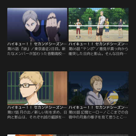
ール、そして烏野高校排球部の魅力
園高校・森然高校・生川高校、とい
に引き込まれていく。しかし引っ込
った強豪校との練習に刺激を受けつ
み思案の谷地は、排球部のマネージ
つも苦戦する烏野。そんな強豪たち
ャーになることを母親になかなか言
の中に、音駒との練習試合の時には
い出せずにいた。その様子を見た日
見かけなかった、新たな選手を見つ
向は…。
け--。
ハイキュー！！ セカンドシーズン 第05話
ハイキュー！！ セカンドシーズン 第06話
第05話 『欲』／東京遠征2日目。新
第06話 “テンポ”／意見が真っ向から
たなメンバーが加わった音駒高校を
衝突した日向と影山。そんな日向
相手に1セットも取れない烏野。日
を、繋心は烏野を全国へ導いた祖父
向・影山の変人速攻も、新しい音駒
にして名将・烏養前監督のもとへ連
をはじめ強豪校には長くは通用しな
れて行く。一方、影山はある人物と
い。その状況に直面した日向は、あ
遭遇して…。
る決意をする…。
ハイキュー！！ セカンドシーズン 第07話
ハイキュー！！ セカンドシーズン 第08話
第07話 月の出／新しい形を求め、日
第08話 幻覚ヒーロー／ここまでの合
向と影山は、それぞれ試行錯誤を始
宿中の月島の様子を見て思うところ
める。また日向に触発された他の烏
がある山口。日向なら何と声をかけ
野メンバーも、新しい武器を得るべ
るかを尋ねるが、「山口なら月島に
く試合の中で進化を始めていた。そ
なんて言う」と逆に問いかけられ