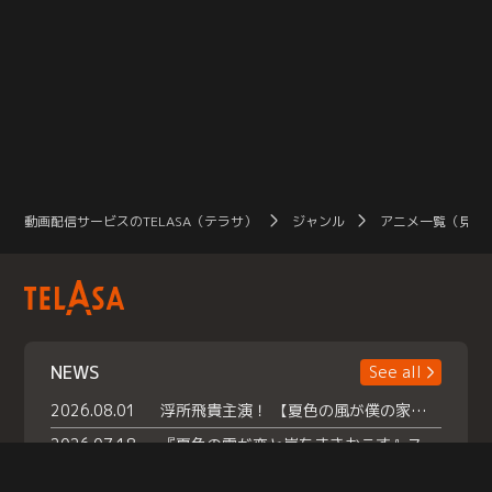
動画配信サービスのTELASA（テラサ）
ジャンル
アニメ一覧（見放
NEWS
See all
2026.08.01
浮所飛貴主演！ 【夏色の風が僕の家にやってきた】 本日よりテラサで独占配信スタート！
2026.07.18
『夏色の雲が恋と嵐をまきおこす』スペシャルメイキング 【Part1】2026年７月18日（土）23時30分～配信スタート！話題のシーンの裏側を大公開！豪華キャスト大集合！ 『武宮家 真夏の家族会議』開催！
2026.07.15
救命医・遥（今田）の《心揺さぶる過去》や、 麻酔科医・権野（船越英一郎）の《謎多きプライベート》など… 《知られざるエピソード》を独占配信！