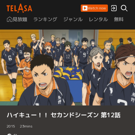
Watch now
見放題
ランキング
ジャンル
レンタル
無料
は
ハイキュー！！ セカンドシーズン 第12話
2015
23
mins