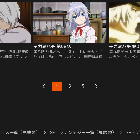
翌日には目的地に
ルフと駅までやってきたラグは、駅の狭い
グだったが、その
グはこのままゴー
隙間の中に隠れていた小さな女の子を見つ
ること、今回の呼
、母を探したいと
ける。その女の子はかつてのラグと同じよ
訶（マカ）の血を
ンダイチャンネ
うに「テガミ」だった…。【提供：バンダ
き不安にかられて
イチャンネル】
ャンネル】
テガミバチ 第08話
テガミバチ 第0
道13番地 郵便館
第八話 シルベット・スエードに会う／ゴー
第九話 泣き虫少
正式な相棒（ディン
シュはもうBEEではない。BEE審査監視員
ようと、シルベッ
ユウサリの郵便館
のテガミバチ、ザジから聞かされた言葉に
ラグは、ベランダ
チノス」にたどり着い
ショックを受けたラグは、浮かない気持ち
に心を打たれる。
ーという少年と、
のままニッチとステーキを連れ、ゴーシュ
にゴーシュの心を
受けることになる。
の妹であるシルベットに会いに行く。そん
弾銃「夜想曲（ノ
事、宛先に送り届
なラグたちを出迎えたのは、彼らを借金取
弾カスタム」に向
1
2
3
いえ、本物のテガ
りと勘違いし、銃を構えて気丈にふるまう
を撃ち込んだ。ゴ
イチャンネル】
車椅子の少女だった…。【提供：バンダイ
ていた記憶は…！
チャンネル】
ンネル】
アニメ一覧（見放題）
SF・ファンタジー一覧（見放題）
SF・