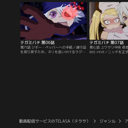
が大好きな母と引き離され心を閉ざしたラ
予定であることを知る。
グは、自分自身の感情を押し隠し、仕事を
たどり着くという日、ラ
まっとうすることを最優先とするゴーシュ
シュについて首都へ行き
に反発するが…。【提供：バンダイチャン
せがむが…。【提供：バ
ネル】
ル】
テガミバチ 第06話
テガミバチ 第07話
第六話 ジギー・ペッパーへの手紙／通行証
第七話 ユウサリ中央 夜想
を取り戻すため、ネリを追いかけるラグと
BEE-HIVE／ニッチを
ニッチ。一方、偽者であることを見抜かれ
ゴ）にすることに決め、
たネリは、制裁を受けることに。そんなネ
BEE-HIVE、通称「ハ
リをすんでのところで助けるラグたち。だ
たラグは、マッケイ・ジ
がそのとき、ネリは死んだ弟、ネロが書い
BEEの面接適性審査を
たジギー・ペッパー宛ての手紙を落として
審査は本物のテガミを無
しまう。その手紙を拾おうとラグが必死に
けること。適性審査とは
手を伸ばしたとき…。【提供：バンダイチ
ミを…。【提供：バンダ
ャンネル】
動画配信サービスのTELASA（テラサ）
ジャンル