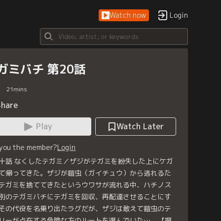
Watch now
Login
ガミバチ 第20話
21
mins
Share
Play
Watch Later
 you the member?
Login
十話 なくしたテガミ／ザジがテガミを紛失した上にケガ
て帰ってきた。ザジが鎧虫（ガイチュウ）から逃れるた
テガミを捨ててきたというウワサが流れる中、ハチノス
別のテガミバチにテガミを回収、再配達させることにす
その代役を名乗り出たラグだが、ザジは敢えて鎧虫のテ
リーが点在する危険な方のルートを選んでいた…。【提