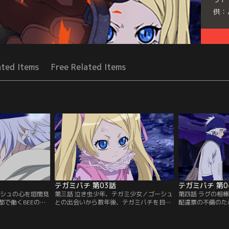
供：
Seri
ated Items
Free Related Items
テガミバチ 第03話
テガミバチ 第0
ーシュの心を垣間見
第三話 泣き虫少年、テガミ少女／ゴーシュ
第四話 ラグの相
都で働くBEEの中
との出会いから数年後、テガミバチを目指
配達票の不備のた
高称号者、ヘッ
すラグは一次審査に合格し、次の審査のた
もらえない女の子
ていること、その
め、郵便館のあるユウサリ地区に向かうこ
をつけてあげて、
く首都勤務になる
とになった。「テガミバチ」のコナー・ク
とに決める。そし