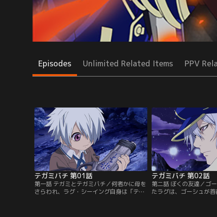
Episodes
Unlimited Related Items
PPV Rel
テガミバチ 第01話
テガミバチ 第02話
第一話 テガミとテガミバチ／何者かに母を
第二話 ぼくの友達／ゴ
さらわれ、ラグ・シーイング自身は「テガ
たラグは、ゴーシュが首
ミ」として送り届けられることになった。
でもただ一人選ばれる最
そのラグを送ることになったのが、「テガ
ド・ビーになる夢を持っ
ミバチ」のゴーシュ・スエードだった。だ
夢に一歩近づき、間もな