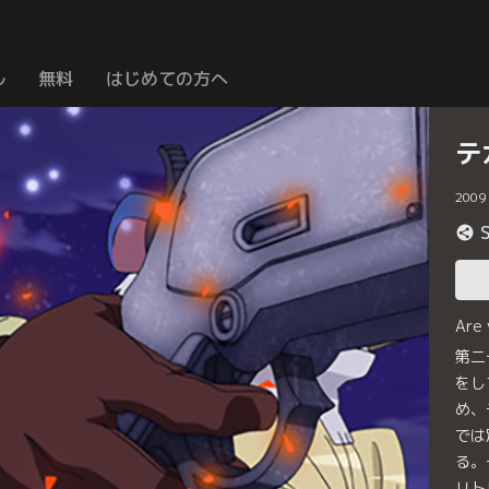
ル
無料
はじめての方へ
テ
2009
Are
第二
をし
め、
では
る。
リト