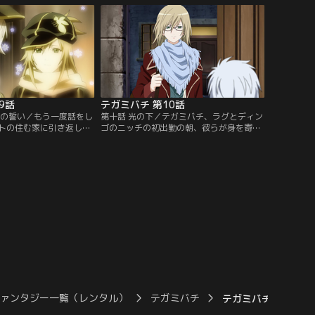
届け先が見世物小屋であ
は宿を訪れるが、荷物を持って先に部屋に
び物が伝説の生き物・摩
行っているはずのネリが忽然と姿を消す。
引く子供であることを聞
ネリの目的はラグの持つユウサリ地区への
…。【提供：バンダイチ
通行証だった…。【提供：バンダイチャン
ネル】
9話
テガミバチ 第10話
年の誓い／もう一度話をし
第十話 光の下／テガミバチ、ラグとディン
トの住む家に引き返した
ゴのニッチの初出勤の朝、彼らが身を寄せ
で涙ぐむシルベットの姿
るシルベットの家に、ハチノスの副館長、
ラグはシルベットととも
アリア・リンクが訪ねてきた。彼女は「祈
知ろうと、彼の残した心
りの丘」と呼ばれる場所にラグたちを案内
クターン）第二十番・心
すると、そこで子供の頃、ゴーシュの身に
かって、自分自身の心弾
起こったできごとを語り始めた…。【提
ーシュの心弾銃に残され
供：バンダイチャンネル】
？【提供：バンダイチャ
ファンタジー一覧（レンタル）
テガミバチ
テガミバチ 第20話