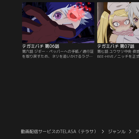
が大好きな母と引き離され心を閉ざしたラ
予定であることを知る。
グは、自分自身の感情を押し隠し、仕事を
たどり着くという日、ラ
まっとうすることを最優先とするゴーシュ
シュについて首都へ行き
に反発するが…。【提供：バンダイチャン
せがむが…。【提供：バ
ネル】
ル】
テガミバチ 第06話
テガミバチ 第07話
第六話 ジギー・ペッパーへの手紙／通行証
第七話 ユウサリ中央 夜想
を取り戻すため、ネリを追いかけるラグと
BEE-HIVE／ニッチを
ニッチ。一方、偽者であることを見抜かれ
ゴ）にすることに決め、
たネリは、制裁を受けることに。そんなネ
BEE-HIVE、通称「ハ
リをすんでのところで助けるラグたち。だ
たラグは、マッケイ・ジ
がそのとき、ネリは死んだ弟、ネロが書い
BEEの面接適性審査を
たジギー・ペッパー宛ての手紙を落として
審査は本物のテガミを無
しまう。その手紙を拾おうとラグが必死に
けること。適性審査とは
手を伸ばしたとき…。【提供：バンダイチ
ミを…。【提供：バンダ
ャンネル】
動画配信サービスのTELASA（テラサ）
ジャンル