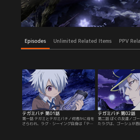
Episodes
Unlimited Related Items
PPV Rel
テガミバチ 第01話
テガミバチ 第02話
第一話 テガミとテガミバチ／何者かに母を
第二話 ぼくの友達／ゴ
さらわれ、ラグ・シーイング自身は「テガ
たラグは、ゴーシュが首
ミ」として送り届けられることになった。
でもただ一人選ばれる最
そのラグを送ることになったのが、「テガ
ド・ビーになる夢を持っ
ミバチ」のゴーシュ・スエードだった。だ
夢に一歩近づき、間もな