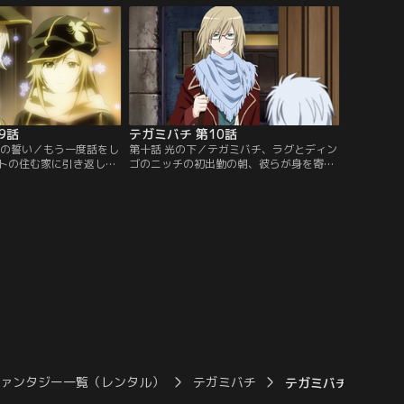
届け先が見世物小屋であ
は宿を訪れるが、荷物を持って先に部屋に
び物が伝説の生き物・摩
行っているはずのネリが忽然と姿を消す。
引く子供であることを聞
ネリの目的はラグの持つユウサリ地区への
…。【提供：バンダイチ
通行証だった…。【提供：バンダイチャン
ネル】
9話
テガミバチ 第10話
年の誓い／もう一度話をし
第十話 光の下／テガミバチ、ラグとディン
トの住む家に引き返した
ゴのニッチの初出勤の朝、彼らが身を寄せ
で涙ぐむシルベットの姿
るシルベットの家に、ハチノスの副館長、
ラグはシルベットととも
アリア・リンクが訪ねてきた。彼女は「祈
知ろうと、彼の残した心
りの丘」と呼ばれる場所にラグたちを案内
クターン）第二十番・心
すると、そこで子供の頃、ゴーシュの身に
かって、自分自身の心弾
起こったできごとを語り始めた…。【提
ーシュの心弾銃に残され
供：バンダイチャンネル】
？【提供：バンダイチャ
ファンタジー一覧（レンタル）
テガミバチ
テガミバチ 第11話