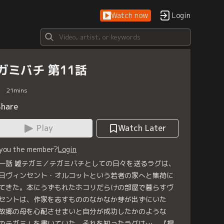
Watch now
Login
ガミバチ 第11話
21
mins
Share
Play
Watch Later
 you the member?
Login
一話 嘘テガミ／テガミバチとしての日々を送るラグは、
日ヴィンセント・オルコットという若者の家へと集荷に
てきた。本にうずもれたホコリだらけの部屋で暮らすヴ
セントは、作家を志すもののなかなか芽が出ずにいた
故郷の母を心配させまいと自分が成功したかのような
のテガミ」を書いていた。それを知ったラグは…。【提