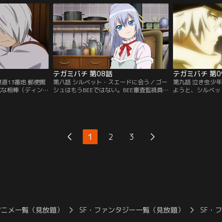
翌日には目的地に
ルフと駅までやってきたラグは、駅の狭い
グだったが、その
グはこのままゴー
隙間の中に隠れていた小さな女の子を見つ
ること、今回の呼
、母を探したいと
ける。その女の子はかつてのラグと同じよ
訶（マカ）の血を
ンダイチャンネ
うに「テガミ」だった…。【提供：バンダ
き不安にかられて
イチャンネル】
ャンネル】
テガミバチ 第08話
テガミバチ 第0
道13番地 郵便館
第八話 シルベット・スエードに会う／ゴー
第九話 泣き虫少
正式な相棒（ディン
シュはもうBEEではない。BEE審査監視員
ようと、シルベッ
ユウサリの郵便館
のテガミバチ、ザジから聞かされた言葉に
ラグは、ベランダ
チノス」にたどり着い
ショックを受けたラグは、浮かない気持ち
に心を打たれる。
ーという少年と、
のままニッチとステーキを連れ、ゴーシュ
にゴーシュの心を
受けることになる。
の妹であるシルベットに会いに行く。そん
弾銃「夜想曲（ノ
事、宛先に送り届
なラグたちを出迎えたのは、彼らを借金取
弾カスタム」に向
1
2
3
いえ、本物のテガ
りと勘違いし、銃を構えて気丈にふるまう
を撃ち込んだ。ゴ
イチャンネル】
車椅子の少女だった…。【提供：バンダイ
ていた記憶は…！
チャンネル】
ンネル】
アニメ一覧（見放題）
SF・ファンタジー一覧（見放題）
SF・