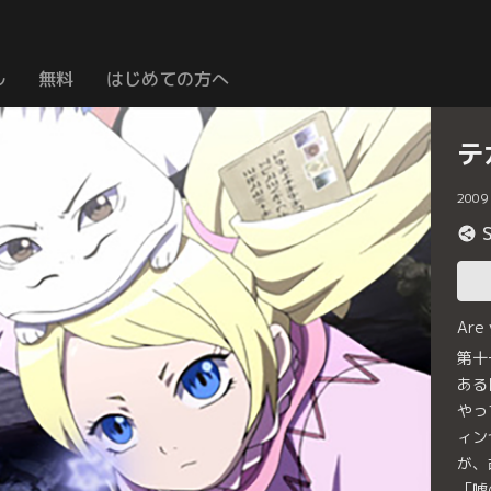
ル
無料
はじめての方へ
テ
2009
Are
第十
ある
やっ
ィン
が、
「嘘