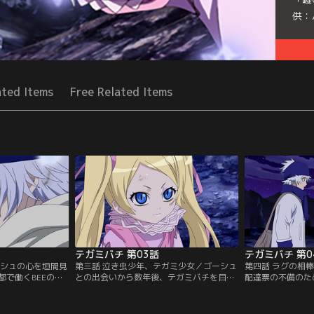
供：
Seri
ated Items
Free Related Items
テガミバチ 第03話
テガミバチ 第0
ーシュの心を垣間見
第三話 泣き虫少年、テガミ少女／ゴーシュ
第四話 ラグの相
都で働くBEEの中
との出会いから数年後、テガミバチを目指
配達票の不備のた
高称号者、ヘッ
すラグは一次審査に合格し、次の審査のた
もらえない女の子
ていること、その
め、郵便館のあるユウサリ地区に向かうこ
をつけてあげて、
く首都勤務になる
とになった。「テガミバチ」のコナー・ク
とに決める。そし