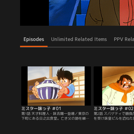
Episodes
Unlimited Related Items
PPV Rel
ミスター味っ子 ＃01
ミスター味っ子 ＃02
第1話 天才料理人・味吉陽一登場／東京の
第2話 スパゲティで勝
下町にある日之出食堂。亡き父の跡を継い
を受け味皇ビルを訪ねた
でのれんを守る味吉陽一は、今日も学校が
ことから味皇料理会イタ
終わるや客が待ち並ぶ我が家へ帰ってき
丸井シェフの挑戦を受け
た。そこへ日本料理人会の首領“味皇”こと
勝負は一週間後、競う料