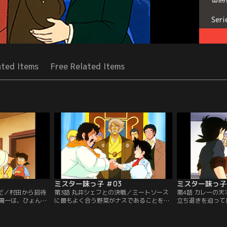
Seri
ated Items
Free Related Items
ミスター味っ子 ＃03
ミスター味っ子 
負だ／村田から招待
第3話 丸井シェフとの決戦／ミートソース
第4話 カレーの
陽一は、ひょんな
に最もよく合う野菜がナスであることを見
立ち退きを迫って
リア料理部主任・
つけた陽一だったが、早くも次の壁にぶつ
た。地主の永田は
ることになった。
かってしまう。ナスの風味を出すために量
なレストランビル
理は丸井の得意と
を増やせば増やすほど、ナス自体の水気で
単身抗議に行った