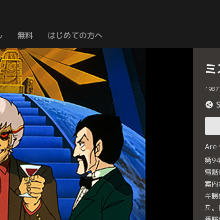
ル
無料
はじめての方へ
ミ
1987
Are
第9
電話
案内
キ勝
た。
番勝