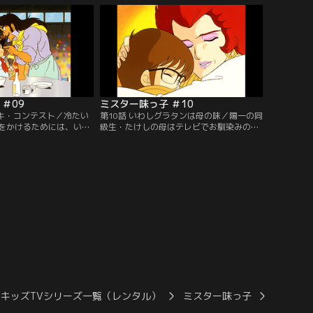
人・堺一馬と対峙する。
を思いつく。迎えた決戦の日、堺一馬のカ
賭け、一馬の得意とする
レーに対し、陽一はあるものを器にしたカ
負だ！【提供：バンダイ
レーで挑む！【提供：バンダイチャンネ
ル】
＃09
ミスター味っ子 ＃10
ーキ・コンテスト／冷たい
第10話 いわしグラタンは母の味／陽一の同
をかけるためには、いつ
級生・たけしの母はテレビでお馴染みの料
テーキ皿が必要だった。
理研究家・江川洋子だ。しかし多忙な洋子
らヒントを得た摩訶不思
に代わりお手伝いが作る江川家の食事は美
てコンテスト会場に乗り
味しくなかった。たけしに美味い料理を食
スの旨み、付け合せと五
べさせようと陽一は日之出食堂に招待する
と小西。最後の焼き方で
が、そこに洋子が乗り込んできた。それな
提供：バンダイチャンネ
らいわしグラタンで味勝負！【提供：バン
ダイチャンネル】
キッズTVシリーズ一覧（レンタル）
ミスター味っ子
ミスター