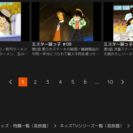
ゲティだ。丸井の
ソースが水っぽくなってしまうのだ。悩む
えの天才少年料理
ファイトを燃やす
陽一だが、夕食のロールキャベツのベーコ
食堂の立ち退きを
ンダイチャンネ
ン巻きを見て閃いた。【提供：バンダイチ
チキンカレーで勝
ャンネル】
チャンネル】
ミスター味っ子 ＃08
ミスター味っ子 
祭り／町内ラーメン
第8話 柔らかステーキの秘密／優勝賞品の
第9話 決着ステ
ラーメン、玉川飯
牛肉一年分につられて輸入牛肉を使ったス
大根おろしソース
が助っ人の中華な
テーキコンテストに参加する陽一。参加者
までも冷めないス
作るラーメンは豚
の中には元味皇料理会肉料理部副主任であ
陽一は石焼き芋か
ープで、とても食
り、腕は天才ながらも傲慢な性格から味皇
議な皿をひっさげ
。しかし陽一は次
とケンカ別れした小西和也もいた。負けた
込む。肉汁、ソー
す。果たして審査
くないと思う陽一だが、赤身の輸入牛肉の
分に渡り合う陽一
...
1
2
3
4
5
6
10
ダイチャンネル】
硬さは想像以上だった。【提供：バンダイ
勝負が決まる！【
チャンネル】
ル】
キッズ・特撮一覧（見放題）
キッズTVシリーズ一覧（見放題）