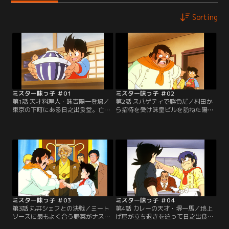
Sorting
ミスター味っ子 ＃01
ミスター味っ子 ＃02
第1話 天才料理人・味吉陽一登場／
第2話 スパゲティで勝負だ／村田か
東京の下町にある日之出食堂。亡き
ら招待を受け味皇ビルを訪ねた陽一
父の跡を継いでのれんを守る味吉陽
は、ひょんなことから味皇料理会イ
一は、今日も学校が終わるや客が待
タリア料理部主任・丸井シェフの挑
ち並ぶ我が家へ帰ってきた。そこへ
戦を受けることになった。勝負は一
日本料理人会の首領“味皇”こと村田
週間後、競う料理は丸井の得意とす
源二郎が現れる。陽一の作った特製
るミートソース・スパゲティだ。丸
超極厚カツ丼を食べた村田は、その
井のスパゲティの美味しさにファイ
美味しさと料理方法に感嘆する。
トを燃やす陽一だが…。【提供：バ
【提供：バンダイチャンネル】
ンダイチャンネル】
ミスター味っ子 ＃03
ミスター味っ子 ＃04
第3話 丸井シェフとの決戦／ミート
第4話 カレーの天才・堺一馬／地上
ソースに最もよく合う野菜がナスで
げ屋が立ち退きを迫って日之出食堂
あることを見つけた陽一だったが、
にやってきた。地主の永田は一帯を