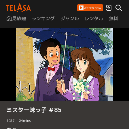
Watch now
見放題
ランキング
ジャンル
レンタル
無料
は
ミスター味っ子 ＃85
1987
24
mins