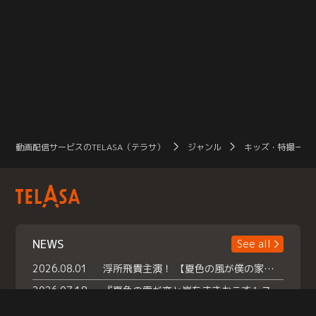
動画配信サービスのTELASA（テラサ）
ジャンル
キッズ・特撮一覧
NEWS
See all
2026.08.01
浮所飛貴主演！ 【夏色の風が僕の家にやってきた】 本日よりテラサで独占配信スタート！
2026.07.18
『夏色の雲が恋と嵐をまきおこす』スペシャルメイキング 【Part1】2026年７月18日（土）23時30分～配信スタート！話題のシーンの裏側を大公開！豪華キャスト大集合！ 『武宮家 真夏の家族会議』開催！
2026.07.15
救命医・遥（今田）の《心揺さぶる過去》や、 麻酔科医・権野（船越英一郎）の《謎多きプライベート》など… 《知られざるエピソード》を独占配信！