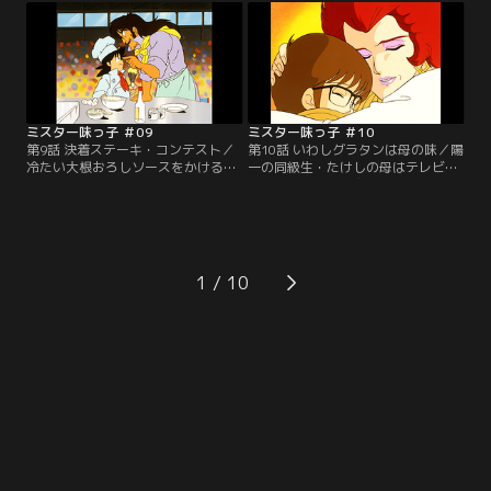
ぷりのギトギトスープで、とても食
天才ながらも傲慢な性格から味皇と
べられる代物に思えない。しかし陽
ケンカ別れした小西和也もいた。負
一は次から次へと秘策を繰り出す。
けたくないと思う陽一だが、赤身の
果たして審査の結果は。【提供：バ
輸入牛肉の硬さは想像以上だった。
ンダイチャンネル】
【提供：バンダイチャンネル】
ミスター味っ子 ＃09
ミスター味っ子 ＃10
第9話 決着ステーキ・コンテスト／
第10話 いわしグラタンは母の味／陽
冷たい大根おろしソースをかけるた
一の同級生・たけしの母はテレビで
めには、いつまでも冷めないステー
お馴染みの料理研究家・江川洋子
キ皿が必要だった。陽一は石焼き芋
だ。しかし多忙な洋子に代わりお手
からヒントを得た摩訶不思議な皿を
伝いが作る江川家の食事は美味しく
ひっさげてコンテスト会場に乗り込
なかった。たけしに美味い料理を食
む。肉汁、ソースの旨み、付け合せ
べさせようと陽一は日之出食堂に招
と五分に渡り合う陽一と小西。最後
待するが、そこに洋子が乗り込んで
1
の焼き方で勝負が決まる！【提供：
きた。それならいわしグラタンで味
バンダイチャンネル】
勝負！【提供：バンダイチャンネ
ル】