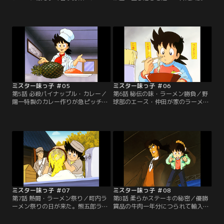
あることを見つけた陽一だったが、
にやってきた。地主の永田は一帯を
早くも次の壁にぶつかってしまう。
取り壊して超豪華なレストランビル
ナスの風味を出すために量を増やせ
を建てるつもりなのだ。単身抗議に
ば増やすほど、ナス自体の水気でソ
行った陽一は、そこで永田お抱えの
ースが水っぽくなってしまうのだ。
天才少年料理人・堺一馬と対峙す
悩む陽一だが、夕食のロールキャベ
る。食堂の立ち退きを賭け、一馬の
ツのベーコン巻きを見て閃いた。
得意とするチキンカレーで勝負だ！
【提供：バンダイチャンネル】
【提供：バンダイチャンネル】
ミスター味っ子 ＃05
ミスター味っ子 ＃06
第5話 必殺パイナップル・カレー／
第6話 秘伝の味・ラーメン勝負／野
陽一特製のカレー作りが急ピッチで
球部のエース・仲田が家のラーメン
進んでいた。ニンジンを入れたライ
屋を手伝うため練習を休んだ。陽一
ス、香辛料にマスタード、コーヒー
が「中華なかだ」を訪ねると、近所
を隠し味にしたルー、そしてついに
にオープンしたラーメン屋「甲来
硬い軍鶏の肉を柔らかくする秘策を
軒」に客を取られ、店の危機だとい
思いつく。迎えた決戦の日、堺一馬
う。町内ラーメン祭りで勝負だと助
のカレーに対し、陽一はあるものを
っ人を買って出る陽一だが、甲来軒
器にしたカレーで挑む！【提供：バ
のラーメンの美味さに圧倒される。
ンダイチャンネル】
【提供：バンダイチャンネル】
ミスター味っ子 ＃07
ミスター味っ子 ＃08
第7話 熱闘・ラーメン祭り／町内ラ
第8話 柔らかステーキの秘密／優勝
ーメン祭りの日が来た。熊五郎ラー
賞品の牛肉一年分につられて輸入牛
メン、玉川飯店、甲来軒、そして陽
肉を使ったステーキコンテストに参
一が助っ人の中華なかだが味を競
加する陽一。参加者の中には元味皇