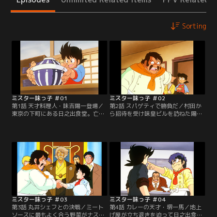
Sorting
ミスター味っ子 ＃01
ミスター味っ子 ＃02
第1話 天才料理人・味吉陽一登場／
第2話 スパゲティで勝負だ／村田か
東京の下町にある日之出食堂。亡き
ら招待を受け味皇ビルを訪ねた陽一
父の跡を継いでのれんを守る味吉陽
は、ひょんなことから味皇料理会イ
一は、今日も学校が終わるや客が待
タリア料理部主任・丸井シェフの挑
ち並ぶ我が家へ帰ってきた。そこへ
戦を受けることになった。勝負は一
日本料理人会の首領“味皇”こと村田
週間後、競う料理は丸井の得意とす
源二郎が現れる。陽一の作った特製
るミートソース・スパゲティだ。丸
超極厚カツ丼を食べた村田は、その
井のスパゲティの美味しさにファイ
美味しさと料理方法に感嘆する。
トを燃やす陽一だが…。【提供：バ
【提供：バンダイチャンネル】
ンダイチャンネル】
ミスター味っ子 ＃03
ミスター味っ子 ＃04
第3話 丸井シェフとの決戦／ミート
第4話 カレーの天才・堺一馬／地上
ソースに最もよく合う野菜がナスで
げ屋が立ち退きを迫って日之出食堂