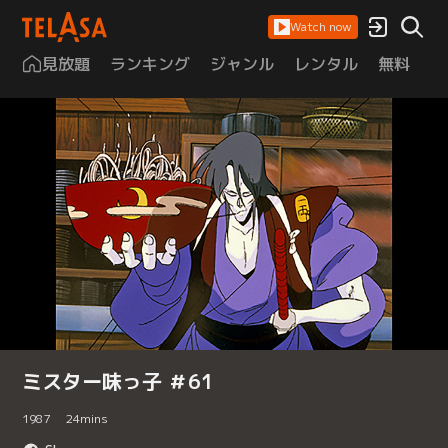
Watch now
見放題
ランキング
ジャンル
レンタル
無料
は
ミスター味っ子 ＃61
1987
24
mins