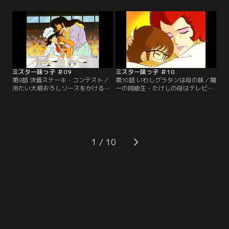
う。陽一の作るラーメンは豚骨たっ
料理会肉料理部副主任であり、腕は
ぷりのギトギトスープで、とても食
天才ながらも傲慢な性格から味皇と
べられる代物に思えない。しかし陽
ケンカ別れした小西和也もいた。負
一は次から次へと秘策を繰り出す。
けたくないと思う陽一だが、赤身の
果たして審査の結果は。【提供：バ
輸入牛肉の硬さは想像以上だった。
ンダイチャンネル】
【提供：バンダイチャンネル】
ミスター味っ子 ＃09
ミスター味っ子 ＃10
第9話 決着ステーキ・コンテスト／
第10話 いわしグラタンは母の味／陽
冷たい大根おろしソースをかけるた
一の同級生・たけしの母はテレビで
めには、いつまでも冷めないステー
お馴染みの料理研究家・江川洋子
キ皿が必要だった。陽一は石焼き芋
だ。しかし多忙な洋子に代わりお手
からヒントを得た摩訶不思議な皿を
伝いが作る江川家の食事は美味しく
ひっさげてコンテスト会場に乗り込
なかった。たけしに美味い料理を食
む。肉汁、ソースの旨み、付け合せ
べさせようと陽一は日之出食堂に招
と五分に渡り合う陽一と小西。最後
待するが、そこに洋子が乗り込んで
1
の焼き方で勝負が決まる！【提供：
きた。それならいわしグラタンで味
バンダイチャンネル】
勝負！【提供：バンダイチャンネ
ル】