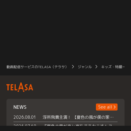
動画配信サービスのTELASA（テラサ）
ジャンル
キッズ・特撮一覧
NEWS
See all
2026.08.01
浮所飛貴主演！ 【夏色の風が僕の家にやってきた】 本日よりテラサで独占配信スタート！
2026.07.18
『夏色の雲が恋と嵐をまきおこす』スペシャルメイキング 【Part1】2026年７月18日（土）23時30分～配信スタート！話題のシーンの裏側を大公開！豪華キャスト大集合！ 『武宮家 真夏の家族会議』開催！