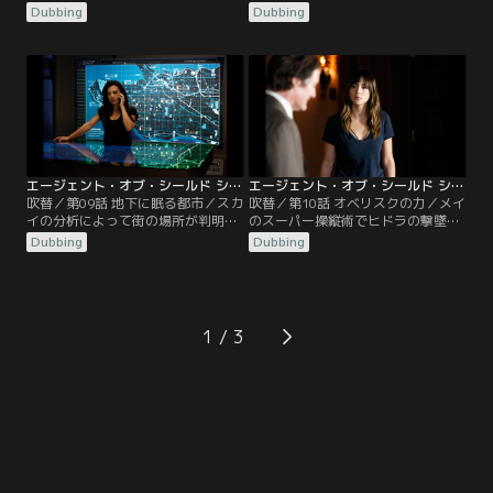
4人は逃亡したウォードを追跡する
街を探すためにコールソンはスカ
Dubbing
Dubbing
が、巧みにかわされなかなか取り押
イ、フィッツ、トリプレットを連れ
さえることができない。留守番する
てハワイのオアフ島へ向かう。そし
スカイはコールソンの衝動が悪化し
てオアフ島の空軍基地のシステムを
ていることを知って心配する。そん
ダウンさせる準備を整えると、次は
な時にニューヨークで起きた殺人事
オーストラリアへ。街を見つけるの
件の被害者の体に異星人の記号が刻
に必要な衛星ネットワークはオアフ
まれていたことがわかる。
で管理されているが…。
エージェント・オブ・シールド シーズン2 第09話／吹替【MARVEL】
エージェント・オブ・シールド シーズン2 第10話／吹替【MARVEL】
吹替／第09話 地下に眠る都市／スカ
吹替／第10話 オベリスクの力／メイ
イの分析によって街の場所が判明。
のスーパー操縦術でヒドラの撃墜を
コールソンはヒドラが来る前に街を
逃れたバスはサン・フアンに向か
Dubbing
Dubbing
破壊することを決め、モース、ハン
い、コールソンたちと合流する。レ
ター、フィッツ、シモンズを連れて
イナとスカイがヒドラにさらわれた
プエルトリコのサン・フアンへ向か
ことを知ったコールソンは、ヒドラ
う。その頃カナダで身を隠していた
の到着前に地下都市を爆破すること
レイナがヒドラに捕まりそうにな
を決意する。
1
り、ケーニグ兄弟に救われる。コー
ルソンはメイ、スカイ、トリプレッ
トにレイナの確保を命じる。