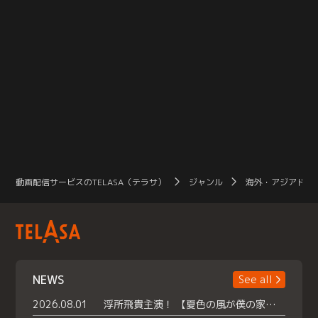
動画配信サービスのTELASA（テラサ）
ジャンル
海外・アジアドラ
NEWS
See all
2026.08.01
浮所飛貴主演！ 【夏色の風が僕の家にやってきた】 本日よりテラサで独占配信スタート！