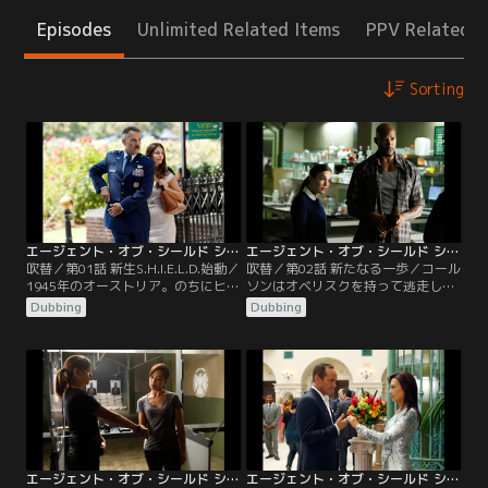
Episodes
Unlimited Related Items
PPV Related I
Sorting
エージェント・オブ・シールド シーズン2 第01話／吹替【MARVEL】
エージェント・オブ・シールド シーズン2 第02話／吹替【MARVEL】
吹替／第01話 新生S.H.I.E.L.D.始動／
吹替／第02話 新たなる一歩／コール
1945年のオーストリア。のちにヒド
ソンはオベリスクを持って逃走した
ラの北米指導者ホワイトホールとな
クリールを泳がせ、背後に誰がいる
Dubbing
Dubbing
るラインハルト中将は「オベリス
のか探ることに決める。スカイはオ
ク」とその他の品々を運び出そうし
ベリスクから記号が浮かび上がった
ていた。だがそこにエージェント・
ことをコールソンに報告。コールソ
カーター率いるSSRが現れ、すべて
ンはクインジェットを奪ったスカイ
押収する。
とトリプレットをねぎらうが、スカ
イの報告に対しては反応が薄い。ス
カイはコールソンのよそよそしさ
に…。
エージェント・オブ・シールド シーズン2 第03話／吹替【MARVEL】
エージェント・オブ・シールド シーズン2 第04話／吹替【MARVEL】