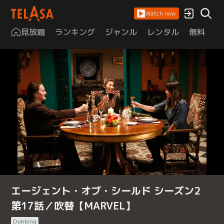
Watch now
見放題
ランキング
ジャンル
レンタル
無料
は
エージェント・オブ・シールド シーズン2
第17話／吹替【MARVEL】
Dubbing