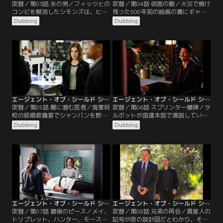
吹替／第03話 氷の男／フィッツとの
吹替／第04話 仮面の敵／火災で焼け
コンビを解消したシモンズは、ヒド
残った500年前の絵画の裏にギャレ
ラのラボに潜入して働いていた。そ
ットが取り憑かれたように刻んだの
Dubbing
Dubbing
こで分析させられていた細胞が、ア
と同じ記号が見つかる。コールソン
カデミー出身のドニー・ギルのもの
とメイは絵画を盗み出すべく教会再
だと知る。アイスマシンに触れたま
建のチャリティパーティーに潜入す
ま雷に打たれたドニーは、触れるも
る。スカイは記号についての調査を
のを凍らせるという能力を身につけ
命じられているが、詳しいことは知
ていたが、ヒドラに利用されること
らされず不満を抱く。コールソンは
を拒んで逃亡を続けていたが…。
今回の潜入中に…。
エージェント・オブ・シールド シーズン2 第05話／吹替【MARVEL】
エージェント・オブ・シールド シーズン2 第06話／吹替【MARVEL】
吹替／第05話 闇に潜む医者／海軍将
吹替／第06話 スプリンター爆弾／タ
校の結婚披露宴でシャンパンを飲ん
ルボットが国連本部で演説している
だ者が8名死亡する。その症状はオ
ところに、ヒドラのスカーロッティ
Dubbing
Dubbing
ベリスクによるものと似ていた。コ
率いる武装集団がシールドを名乗っ
ールソンたちはヒドラの仕業と確信
て急襲する。謎の武器によって6名
するが、海軍が部外者をシャットア
が死亡、負傷者は数十名に登った。
ウトして対応しており、現場を調べ
ホワイトホールがシールドに新たな
ることができない。
汚名を着せ世界中を敵に回そうとし
ていることを悟ったコールソンは、
そのもくろみを阻止すべく動き出
す。
エージェント・オブ・シールド シーズン2 第07話／吹替【MARVEL】
エージェント・オブ・シールド シーズン2 第08話／吹替【MARVEL】
吹替／第07話 最後のピース／メイ、
吹替／第08話 兄弟の再会／異星人の
トリプレット、ハンター、モースの
記号が街の設計図だとわかり、その