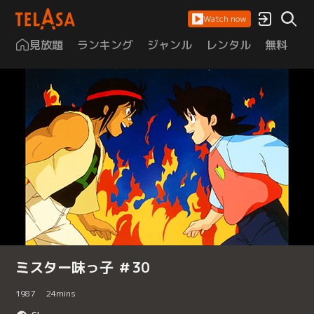
Watch now
見放題
ランキング
ジャンル
レンタル
無料
は
ミスター味っ子 ＃30
1987
24
mins