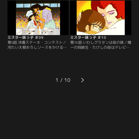
ぷりのギトギトスープで、とても食
天才ながらも傲慢な性格から味皇と
べられる代物に思えない。しかし陽
ケンカ別れした小西和也もいた。負
一は次から次へと秘策を繰り出す。
けたくないと思う陽一だが、赤身の
果たして審査の結果は。【提供：バ
輸入牛肉の硬さは想像以上だった。
ンダイチャンネル】
【提供：バンダイチャンネル】
ミスター味っ子 ＃09
ミスター味っ子 ＃10
第9話 決着ステーキ・コンテスト／
第10話 いわしグラタンは母の味／陽
冷たい大根おろしソースをかけるた
一の同級生・たけしの母はテレビで
めには、いつまでも冷めないステー
お馴染みの料理研究家・江川洋子
キ皿が必要だった。陽一は石焼き芋
だ。しかし多忙な洋子に代わりお手
からヒントを得た摩訶不思議な皿を
伝いが作る江川家の食事は美味しく
ひっさげてコンテスト会場に乗り込
なかった。たけしに美味い料理を食
む。肉汁、ソースの旨み、付け合せ
べさせようと陽一は日之出食堂に招
と五分に渡り合う陽一と小西。最後
待するが、そこに洋子が乗り込んで
1
の焼き方で勝負が決まる！【提供：
きた。それならいわしグラタンで味
バンダイチャンネル】
勝負！【提供：バンダイチャンネ
ル】