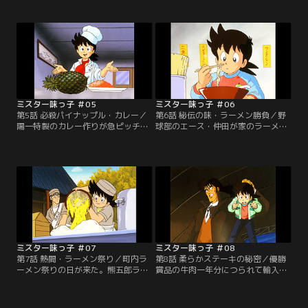
早くも次の壁にぶつかってしまう。
取り壊して超豪華なレストランビル
ナスの風味を出すために量を増やせ
を建てるつもりなのだ。単身抗議に
ば増やすほど、ナス自体の水気でソ
行った陽一は、そこで永田お抱えの
ースが水っぽくなってしまうのだ。
天才少年料理人・堺一馬と対峙す
悩む陽一だが、夕食のロールキャベ
る。食堂の立ち退きを賭け、一馬の
ツのベーコン巻きを見て閃いた。
得意とするチキンカレーで勝負だ！
【提供：バンダイチャンネル】
【提供：バンダイチャンネル】
ミスター味っ子 ＃05
ミスター味っ子 ＃06
第5話 必殺パイナップル・カレー／
第6話 秘伝の味・ラーメン勝負／野
陽一特製のカレー作りが急ピッチで
球部のエース・仲田が家のラーメン
進んでいた。ニンジンを入れたライ
屋を手伝うため練習を休んだ。陽一
ス、香辛料にマスタード、コーヒー
が「中華なかだ」を訪ねると、近所
を隠し味にしたルー、そしてついに
にオープンしたラーメン屋「甲来
硬い軍鶏の肉を柔らかくする秘策を
軒」に客を取られ、店の危機だとい
思いつく。迎えた決戦の日、堺一馬
う。町内ラーメン祭りで勝負だと助
のカレーに対し、陽一はあるものを
っ人を買って出る陽一だが、甲来軒
器にしたカレーで挑む！【提供：バ
のラーメンの美味さに圧倒される。
ンダイチャンネル】
【提供：バンダイチャンネル】
ミスター味っ子 ＃07
ミスター味っ子 ＃08
第7話 熱闘・ラーメン祭り／町内ラ
第8話 柔らかステーキの秘密／優勝
ーメン祭りの日が来た。熊五郎ラー
賞品の牛肉一年分につられて輸入牛
メン、玉川飯店、甲来軒、そして陽
肉を使ったステーキコンテストに参
一が助っ人の中華なかだが味を競
加する陽一。参加者の中には元味皇
う。陽一の作るラーメンは豚骨たっ
料理会肉料理部副主任であり、腕は