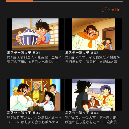
Sorting
ミスター味っ子 ＃01
ミスター味っ子 ＃02
第1話 天才料理人・味吉陽一登場／
第2話 スパゲティで勝負だ／村田か
東京の下町にある日之出食堂。亡き
ら招待を受け味皇ビルを訪ねた陽一
父の跡を継いでのれんを守る味吉陽
は、ひょんなことから味皇料理会イ
一は、今日も学校が終わるや客が待
タリア料理部主任・丸井シェフの挑
ち並ぶ我が家へ帰ってきた。そこへ
戦を受けることになった。勝負は一
日本料理人会の首領“味皇”こと村田
週間後、競う料理は丸井の得意とす
源二郎が現れる。陽一の作った特製
るミートソース・スパゲティだ。丸
超極厚カツ丼を食べた村田は、その
井のスパゲティの美味しさにファイ
美味しさと料理方法に感嘆する。
トを燃やす陽一だが…。【提供：バ
【提供：バンダイチャンネル】
ンダイチャンネル】
ミスター味っ子 ＃03
ミスター味っ子 ＃04
第3話 丸井シェフとの決戦／ミート
第4話 カレーの天才・堺一馬／地上
ソースに最もよく合う野菜がナスで
げ屋が立ち退きを迫って日之出食堂
あることを見つけた陽一だったが、
にやってきた。地主の永田は一帯を