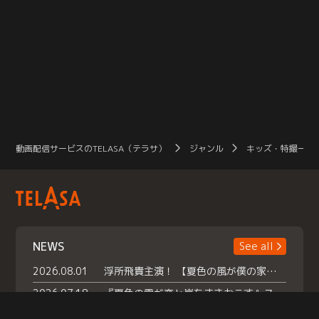
動画配信サービスのTELASA（テラサ）
ジャンル
キッズ・特撮一覧
NEWS
See all
2026.08.01
浮所飛貴主演！ 【夏色の風が僕の家にやってきた】 本日よりテラサで独占配信スタート！
2026.07.18
『夏色の雲が恋と嵐をまきおこす』スペシャルメイキング 【Part1】2026年７月18日（土）23時30分～配信スタート！話題のシーンの裏側を大公開！豪華キャスト大集合！ 『武宮家 真夏の家族会議』開催！
2026.07.15
救命医・遥（今田）の《心揺さぶる過去》や、 麻酔科医・権野（船越英一郎）の《謎多きプライベート》など… 《知られざるエピソード》を独占配信！