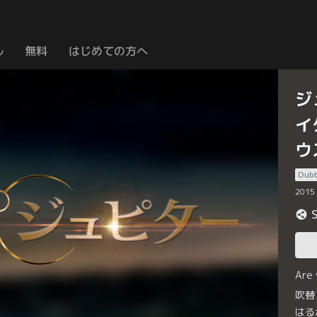
ル
無料
はじめての方へ
ジ
イ
ウ
Dub
2015
Are
吹替
はる