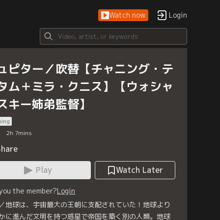
Watch now
Login
ュピター／吹替【チャニング・テ
タム＋ミラ・クニス】【ウォシャ
スキー姉弟監督】
bing
2
h
7
mins
Share
Play
Watch Later
 you the member?
Login
／地球は、宇宙最大の王朝に支配されていた！地球より
かに進んだ文明を持つ惑星で帝国を築く別の人類。地球