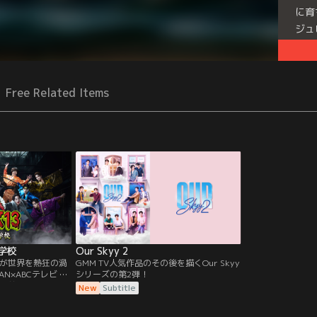
に育
ジュ
の戦
に立
Free Related Items
ビ学校
Our Skyy 2
が世界を熱狂の渦
GMM TV人気作品のその後を描くOur Skyy
AN×ABCテレビ に
シリーズの第2弾！
、前代未聞のエン
New
Subtitle
ェクト
RK13プロジェクト