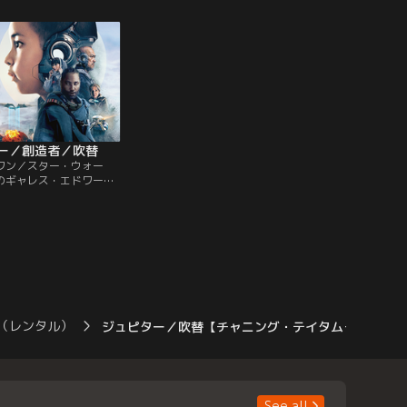
ー／創造者／吹替
ワン／スター・ウォー
のギャレス・エドワーズ
画ファンに捧げた、実際
とAIの戦いを描いた感動
作。人類最大の脅威は、天
た--。人類とAIの戦争
の全滅を目指す米国とAI
アジアに二極化してい
（レンタル）
ジュピター／吹替【チャニング・テイタム＋ミラ・
See all