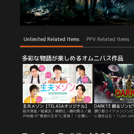
Unlimited Related Items
PPV Related Items
多彩な物語が楽しめるオムニバス作品
主夫メゾン【TELASAオリジナル】
DARK13 踊るゾン
結木滉星／稲葉友／奥野壮／磯村勇斗／瀬
踊り歌うイケメンゾンビ
戸利樹 が“理想の主夫”に変身！！仕事に家
に巻き込む！？LDH JAP
庭に学校に…疲れたあなたに夢と憧れと癒
よるタッグでお届けする
しを提供する≪ハートフルラブコメ≫。
ターテインメントプロジ
『DARK13』 始動！DA