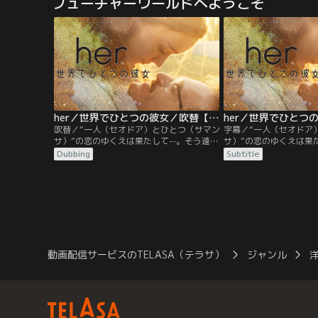
フューチャーワールドへようこそ
とは…EXILE HIROを
×LDH JAPANがタッ
未聞のエンターテインメ
ト！主役は、″DARK13
時代ゾンビたち。LDH
れた″歌い踊るイケメン
ゾンビの概念を覆す圧巻
で、様々なコンテンツを
く。プロジェクトアンバ
JET BOY BANGERZ！
ンスが、世界を熱狂の渦
her／世界でひとつの彼女／吹替【J・フェニックス+S・ヨハンソン】【スパイク・ジョーンズ監督】
かつてないムーブメント
吹替／“一人（セオドア）とひとつ（サマン
字幕／“一人（セオドア
る！
サ）”の恋のゆくえは果たして--。そう遠く
サ）”の恋のゆくえは果た
ない未来のロサンゼルス。セオドアが最新
ない未来のロサンゼルス
Dubbing
Subtitle
のAI（人工知能）型OSを起動させると、画
のAI（人工知能）型OS
面の奥から女性の声が聞こえる。彼女の名
面の奥から女性の声が聞
前はサマンサ。一緒に過ごす時間はお互い
前はサマンサ。一緒に過
にとって今までにないくらい新鮮で刺激
にとって今までにないく
的。しかし感情的で繊細な彼女は彼を次第
的。しかし感情的で繊細
に翻弄するようになり…。
に翻弄するようになり…
動画配信サービスのTELASA（テラサ）
ジャンル