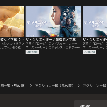
発起人に、ABCテレビ
グを組んで放つ、前代
ントプロジェク
”と呼ばれる13の新
ならではの鍛え抜か
ゾンビ”が、従来の
のパフォーマンス
世界へ発信してい
サダーは、THE
″DARK13”のゾンビダ
に巻き込む！今、
her／世界でひとつの彼女／字幕【J・フェニックス+S・ヨハンソン】【スパイク・ジョーンズ監督】
ザ・クリエイター／創造者／字幕
ザ・クリエイタ
が、ここから始ま
）とひとつ（サマン
字幕／『ローグ・ワン／スター・ウォー
吹替／『ローグ・
して--。そう遠く
ズ・ストーリー』のギャレス・エドワーズ
ズ・ストーリー』
。セオドアが最新
監督がすべての映画ファンに捧げた、実際
監督がすべての映
Subtitle
Dubbing
を起動させると、画
に起こりうる人類とAIの戦いを描いた感動
に起こりうる人類
こえる。彼女の名
の近未来SF超大作。人類最大の脅威は、天
の近未来SF超大
ごす時間はお互い
使のような少女だった--。人類とAIの戦争
使のような少女だっ
らい新鮮で刺激
が続く世界は、AIの全滅を目指す米国とAI
が続く世界は、AI
な彼女は彼を次第
と共存するニューアジアに二極化してい
と共存するニュー
。
た。
た。
洋画一覧（見放題）
アクション一覧（見放題）
アクション一覧
NEWS