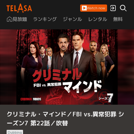
Watch now
見放題
ランキング
ジャンル
レンタル
無料
は
クリミナル・マインド／FBI vs.異常犯罪 シ
ーズン7 第22話／吹替
Dubbing