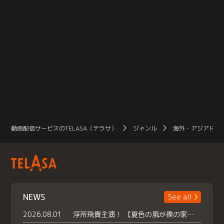
動画配信サービスのTELASA（テラサ）
ジャンル
海外・アジアドラ
NEWS
See all
2026.08.01
浮所飛貴主演！ 【夏色の風が僕の家にやってきた】 本日よりテラサで独占配信スタート！