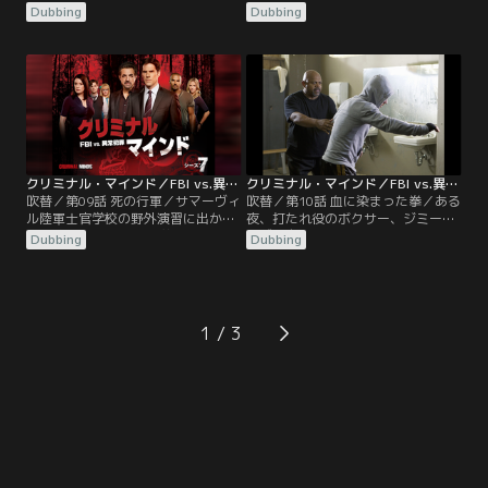
された。竜巻に襲われる前に2人は
が、姿を消した。その日は7年前に
Dubbing
Dubbing
撲殺されていたが、犯行現場の証拠
モニカの娘ホープがさらわれた日の
は自然が壊してしまう。犯人は気象
翌日で、ホープの写真が入った“行
に詳しい“嵐追跡者（ストームチェ
方不明”のチラシをもった男に誘わ
イサー）”ではないかと分析した。
れるまま、娘に会いたい一心で男の
遺体の検視によれば、犯人は若者を
車に乗ったモニカ。実はその男が娘
酔わせてハイにし、縛って殺して記
を連れ去った犯人だったのだ。
念に腕や足を切断し、竜巻に掃除さ
せたと考えられた。
クリミナル・マインド／FBI vs.異常犯罪 シーズン7 第09話／吹替
クリミナル・マインド／FBI vs.異常犯罪 シーズン7 第10話／吹替
吹替／第09話 死の行軍／サマーヴィ
吹替／第10話 血に染まった拳／ある
ル陸軍士官学校の野外演習に出かけ
夜、打たれ役のボクサー、ジミーは
た生徒6人のうち5人が首を吊って発
なぜか自分の手が血まみれになって
Dubbing
Dubbing
見された。遺体のそばにあった木の
いることに気づく。その翌日フィラ
枝に“すみません”という謝罪の言葉
デルフィアの路地で、鉄パイプで撲
だけが残っていた。ただ一人、ジョ
殺された男性2人の遺体が発見され
シュという生徒は行方不明になった
た。BAUは被害者の関係を調査する
まま。この学校はFBI長官の出身校で
が、犯人と2人の被害者に面識がな
1
あり、学校の評判に関わるとの判断
いことがわかる。さらに2度目の犯
で今回はストラウス自らチームと共
行が始まり、今回は素手で被害者を
に現場に入った。
撲殺していた。