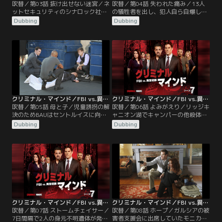
吹替／第03話 抜け出せない迷宮／ネ
吹替／第04話 失われた痛み／13人
ットセキュリティのシナロック社で
の犠牲者を出し、犯人自ら自爆して
虐殺が起きた。被害者はCEOを含む
命を絶った乱射事件から10年経っ
Dubbing
Dubbing
社員で5人が射殺、3人は刺殺され
た。事件を追悼するイベントの初
た。事件後間もなく、銃殺された老
日、ギヴンズ校長が何者かに殺害さ
夫婦がクローゼット内で発見され、
れた。当時の事件を担当したロッシ
犯人は息子のルーク・ドーランだと
とホッチは共犯者の存在を考えた
判明する。ルークはCEOだったワー
が…。しかし、今回の調査で学校襲
ナーと同じ第212部隊に所属してい
撃犯ランディ・スレイドには共犯者
たことから、PTSDを患っていると考
がいて、“死のリスト”を作っていた
えられた。
ことが判明した。
クリミナル・マインド／FBI vs.異常犯罪 シーズン7 第05話／吹替
クリミナル・マインド／FBI vs.異常犯罪 シーズン7 第06話／吹替
吹替／第05話 母と子／児童誘拐の解
吹替／第06話 よみがえり／リッジキ
決のためBAUはセントルイスに向か
ャニオン湖でキャンパーの他殺体が
った。重度のうつ病患者マーリーン
3体発見された。さらに遺体の捜索
Dubbing
Dubbing
は9歳の息子ボビーを実家の前に置
中にニックという若者が拉致され遺
き去りにしたが、ある男がボビーを
体で発見された。今回は30キロ離れ
誘拐し監禁した。男は「ママを助け
たバンター湖だったことから犯人は
たい？」とボビーに尋ね、彼がうな
地元の人間だと思われる。検視の結
ずくと、マーリーンを殺害した。男
果、4人とも心肺蘇生をした形跡が
が次に誘拐したのは薬物依存の母親
あり、繰り返し殺され蘇生されてい
の息子、4歳のティモシーだった。
たことが分かった。いったい何故、
生と死を往復させたのか。
クリミナル・マインド／FBI vs.異常犯罪 シーズン7 第07話／吹替
クリミナル・マインド／FBI vs.異常犯罪 シーズン7 第08話／吹替
吹替／第07話 ストームチェイサー／
吹替／第08話 ホープ／ガルシアの被
7日間隔で2人の身元不明遺体が発見
害者支援会に出席していたモニカ