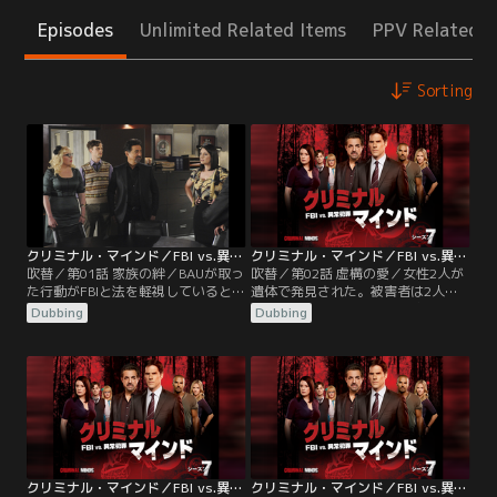
Episodes
Unlimited Related Items
PPV Related I
Sorting
クリミナル・マインド／FBI vs.異常犯罪 シーズン7 第01話／吹替
クリミナル・マインド／FBI vs.異常犯罪 シーズン7 第02話／吹替
吹替／第01話 家族の絆／BAUが取っ
吹替／第02話 虚構の愛／女性2人が
た行動がFBIと法を軽視しているとみ
遺体で発見された。被害者は2人と
なされ、チーム全員が停職になっ
もバス停で拉致され、性的拷問の
Dubbing
Dubbing
た。その事件の発端は7ヵ月前、プ
後、硫酸で目を潰されていた。BAU
レンティスがドイルに殺された時に
は犯人は80年代に10代の女性に拒絶
さかのぼる。モーガンとガルシアは
され、恋愛妄想という人格障害を持
チームに報告せずにイアン・ドイル
つ40代の白人男性だと判断。そんな
の捜査をしていた。ドイルは息子デ
中、マットとライラのブラッドスト
クランを捜すに違いないと思ったモ
ーン夫妻の娘タミーが髪をブロンド
ーガンは、デクランの居場所を捜し
に染めてパーティーに出かけ、そこ
あてる。
で消息を絶つ。
クリミナル・マインド／FBI vs.異常犯罪 シーズン7 第03話／吹替
クリミナル・マインド／FBI vs.異常犯罪 シーズン7 第04話／吹替