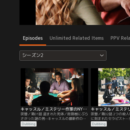
Episodes
Unlimited Related Items
PPV Rel
シーズン2
キャッスル／ミステリー作家のNY事件簿 シーズン2 第01話／吹替
吹替／第01話 盗まれた死体／街路樹にぶら
吹替／第02話 2つの殺
さがった謎の男--キャッスルの最新作の出
に刻まれたセラピスト--
版を控えマスコミが沸き立つ中、街路樹に
ト、アシュリーがクリニ
Dubbing
Dubbing
死んだ男が引っかかっているとの通報が入
って発見された。顔には