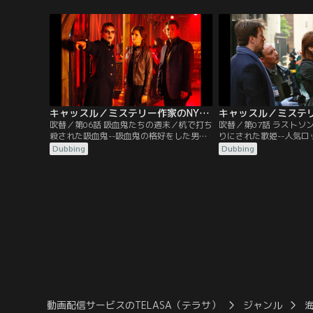
った。首を絞められた痕から殺人事件と断
葉が書きなぐられ、キャ
定したキャッスルとベケット。しかし、2
は怨恨による事件と捜査
人は微妙な状態に陥っていた。母の死の謎
人課の同僚であるライア
を勝手に探り出したキャッスルに、ベケッ
のチームに、キャッスル
トは憤慨、絶縁を言い渡していたのだ。
が先に事件を解決できる
キャッスル／ミステリー作家のNY事件簿 シーズン2 第06話／吹替
吹替／第06話 吸血鬼たちの週末／杭で打ち
吹替／第07話 ラストソ
殺された吸血鬼--吸血鬼の格好をした男性
りにされた歌姫--人気ロ
が、心臓に杭を打たれ、墓地で死んでい
ピル”の元ボーカル、ヘ
Dubbing
Dubbing
た。キャッスルは、被害者が吸血鬼マニア
ュースは、瞬く間にネッ
のグループのひとりだと断定し、ベケット
真っ赤な口紅を乱暴に塗
とともに身元調査に向かった。マニアたち
逆さに吊るされた姿で発
に聞き込みをすると、被害者は“クロウ”と
リハビリ施設を出たばか
呼ばれたコミック作家であり、“デーモ
あり、バンドメンバーと
ン”という男性の恋人がいると知らされ
問題児だった。
た。
動画配信サービスのTELASA（テラサ）
ジャンル