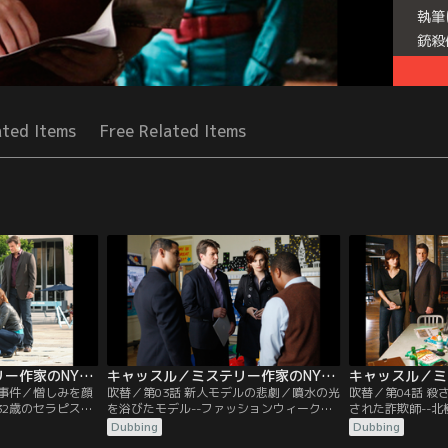
執筆
銃殺
持し
た車
ペン
ated Items
Free Related Items
Seri
キャッスル／ミステリー作家のNY事件簿 シーズン2 第02話／吹替
キャッスル／ミステリー作家のNY事件簿 シーズン2 第03話／吹替
人事件／憎しみを顔
吹替／第03話 新人モデルの悲劇／噴水の光
吹替／第04話 
32歳のセラピス
を浴びたモデル--ファッションウィークで
された詐欺師--
ックで銃殺体とな
盛り上がるNY。街中の噴水から女性の刺殺
探検家フレッチャ
Dubbing
Dubbing
憎しみを込めた言
体が見つかった。遺留品から身元はモデル
とともに、いきな