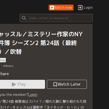
Watch now
Login
ャッスル／ミステリー作家のNY
件簿 シーズン2 第24話（最終
）／吹替
bing
43
mins
Share
Play
Watch Later
 you the member?
Login
／第24話 被害者はスパイ？／隠れた敵に撃ち殺された怪
スパイ--キャッスルは最新作「ネイキッド・ヒート」の