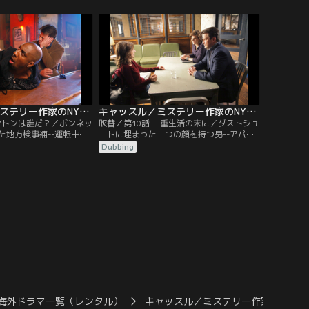
ていた小学校からの通報
ぎ、捜査を進めた。しかしキャッスルはこ
が捜査を始めると、映像
の日、エージェントから英国で最高峰のス
見。中継現場はNYのアパ
パイシリーズの執筆依頼が来ていると聞
ーという名前も偽名で、
き、複雑な想いを抱えていた。この事件が
であるとわかった。
ベケットとの最後の仕事になるかもしれな
い。
キャッスル／ミステリー作家のNY事件簿 シーズン2 第09話／吹替
キャッスル／ミステリー作家のNY事件簿 シーズン2 第10話／吹替
ダントンは誰だ？／ボンネッ
吹替／第10話 二重生活の末に／ダストシュ
た地方検事補--運転中の
ートに埋まった二つの顔を持つ男--アパー
突然、男性の死体が落ち
トのダストシュートで、血まみれの男性の
Dubbing
った。目の前のビルの屋
遺体がゴミの中に埋もれていた。身分証明
所持品が見つかり、身元
書によれば、コネチカット州在住のサム・
ック・バックリーと判
パーカー…のはずだったが、遺体確認に来
罪者を刑務所に送った実
た妻と婚約者と名乗る女性の出現により、
スルは収監された犯罪者
被害者は二重生活を送っていたことが明ら
と疑った。しかし…。
かになる。
海外ドラマ一覧（レンタル）
キャッスル／ミステリー作家の…2／