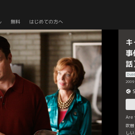
ル
無料
はじめての方へ
キ
事
話
Dub
2009
Are
吹替
しい