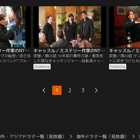
ッスルとベケット
のジェナと判明した。NYセレブ界に精通し
を授業の一環とし
を開始。一方、殺
ていると豪語するキャッスルの案内の下、
で、ベケットたち
ンとエスポジート
聞き込みを始める。過酷なファッション業
の嘘をすぐさま発
はどちらのチーム
界の現実を目の当たりにし、容疑者を断定
ート、フレッチャ
か賭けに誘う。
できず混乱していくが…。
彼は詐欺の常習犯
キャッスル／ミステリー作家のNY事件簿 シーズン2 第07話／吹替
キャッスル／ミステリー作家のNY事件簿 シーズン2 第08話／吹替
ングの秘密／逆さ吊
吹替／第08話 10年前の事件の謎／激突死
吹替／第09話 
ックバンド“ブルー
した罪なきメッセンジャー--自転車メッセ
トに叩きつけられ
イリーが死んだニ
ンジャーが、車に激突され即死した。犯人
車のボンネットに
Dubbing
Dubbing
トを駆け巡った。
は、配送中の荷物を奪い、そのまま逃走。
てきたと通報があ
られ、非常階段に
捜査によると、奪われた荷物は、刑務所か
上から、被害者の
見された彼女は、
らベケットの上司であるモンゴメリー警部
は地方検事補ジャ
りの麻薬常習者で
に宛てたものだった。送り主は、10年前に
明。彼は多数の犯
1
2
3
揉め事が絶えない
モンゴメリーが逮捕した、女性殺害事件の
績があり、キャッ
犯人ブレディーだったが…。
の怨恨による犯行
海外・アジアドラマ一覧（見放題）
海外ドラマ一覧（見放題）