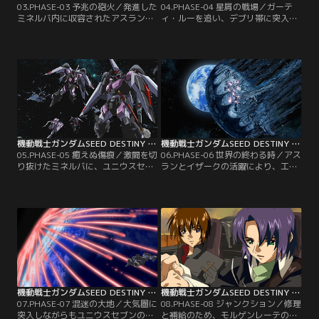
03.PHASE-03 予兆の砲火／発進した
04.PHASE-04 星屑の戦場／ガーテ
ミネルバ内に収容されたアスランと
ィ・ルーを追い、デブリ帯に突入し
カガリ。デュランダルは2人にミネ
たシン達。しかし、ミネルバとシン
ルバ内を案内する。その想像以上の
達はネオの策略に嵌って戦力を分断
戦力に憤るカガリ。「我々は誓った
されてしまう。アスランの助言で何
筈だ！もう悲劇は繰り返さない、互
とかガーティ・ルーにダメージを与
いに手を取って歩む道を選ぶと！」
えたものの、余力のないミネルバは
その言葉に過剰に反応し、怒りをぶ
追撃を諦める。その頃別の宙域で
つけるシン。その時、ミネルバは再
は、安定軌道にあったユニウスセブ
びガーティ・ルーを捕捉する。【提
ンが、地球に向けて降下し始めてい
供：バンダイチャンネル】
た。【提供：バンダイチャンネル】
機動戦士ガンダムSEED DESTINY HDリマスター 第05話
機動戦士ガンダムSEED DESTINY HDリマスター 第06話
05.PHASE-05 癒えぬ傷痕／激闘を切
06.PHASE-06 世界の終わる時／アス
り抜けたミネルバに、ユニウスセブ
ランとイザークの活躍により、工作
ン落下の急報が入る。事態を重く見
隊はユニウスセブン分割に成功す
て、イザークを隊長とした破砕部隊
る。だがそこにテロリストが攻撃を
を急行させるプラント。しかし、イ
仕掛けた。彼等は戦争で家族を失
ザーク隊がユニウスセブンの破壊作
い、パトリック・ザラの思想を拠と
業を開始した時、謎のジンの一団が
してきた者達だった。己と同じ境遇
工作隊を急襲する。一方、地球では
の人間に攻撃されたシンと、亡き父
ジブリールを新盟主としたブルーコ
を肯定する人間に出会ったアスラン
スモスが再び動き出そうとしてい
は、衝撃と動揺の中大気圏に落下し
た。【提供：バンダイチャンネル】
ていく。【提供：バンダイチャンネ
ル】
機動戦士ガンダムSEED DESTINY HDリマスター 第07話
機動戦士ガンダムSEED DESTINY HDリマスター 第08話
07.PHASE-07 混迷の大地／大気圏に
08.PHASE-08 ジャンクション／修理
突入しながらもユニウスセブンの破
と補給のため、モルゲンレーテのド