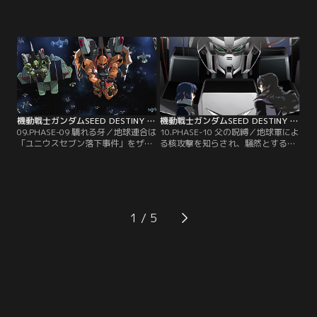
壊を続けるミネルバ。が、それでも
ックに入ったミネルバ。政務に復帰
地球は甚大な被害を受けてしまっ
したカガリは、首脳陣から地球とプ
た。この事件を機に、ブルーコスモ
ラントの現在の関係を知らされ、そ
スの新盟主ロード・ジブリールは
れに対するオーブの決断を迫られ
「ロゴス」の長老連を説得し、大西
る。一方、アスランはキラと再会
洋連邦への介入を画策する。一方、
し、行くべき道を再び模索し始め
ミネルバはダメージの修理とカガリ
る。そして彼はカガリに約束の指輪
を送り届けるためにオーブへと向
を渡し、デュランダルの元へと向
う。【提供：バンダイチャンネル】
う。【提供：バンダイチャンネル】
機動戦士ガンダムSEED DESTINY HDリマスター 第09話
機動戦士ガンダムSEED DESTINY HDリマスター 第10話
09.PHASE-09 驕れる牙／地球連合は
10.PHASE-10 父の呪縛／地球軍によ
「ユニウスセブン落下事件」をザフ
る核攻撃を知らされ、騒然とするプ
トの仕業と決め付け、プラントを敵
ラント市内では、ラクスとそっくり
と見なす共同声明を発表。地球軍で
の少女ミーアが、ラクスを騙って演
は、開戦へ向けて準備が進んでい
説を始めていた。デュランダルはラ
た。デュランダルはあくまでも対話
クスの偽者を用意したことをアスラ
による解決を主張するが、国防委員
ンに白状し、新型機・セイバーガン
会は目の前に迫った地球軍に対して
ダムをアスランに預けたいと言い出
1
軍を動かす。その頃、プラントへ着
す。思い悩むアスランを、ミーアは
いたアスランは…。【提供：バンダ
食事に誘うのだった。【提供：バン
イチャンネル】
ダイチャンネル】