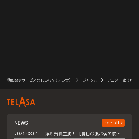
動画配信サービスのTELASA（テラサ）
ジャンル
アニメ一覧（見放
NEWS
See all
2026.08.01
浮所飛貴主演！ 【夏色の風が僕の家にやってきた】 本日よりテラサで独占配信スタート！