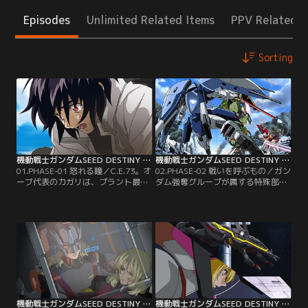
Episodes
Unlimited Related Items
PPV Related I
Sorting
機動戦士ガンダムSEED DESTINY HDリマスター 第01話
機動戦士ガンダムSEED DESTINY HDリマスター 第02話
01.PHASE-01 怒れる瞳／C.E.73。オ
02.PHASE-02 戦いを呼ぶもの／ガン
ーブ代表のカガリは、プラント最高
ダム強奪グループが属する特殊部隊
評議会議長デュランダルとの極秘会
の母艦ガーティ・ルーは、司令官ネ
談のため、アスランとアーモリーワ
オの指揮でザフト護衛艦隊を撃沈す
ンを訪れる。その時、突如謎のグル
る。これに呼応するように強奪グル
ープが新型MS「ガンダム」を強奪す
ープのスティング、アウル、ステラ
る。MSザクウォーリアに乗り込んだ
は撤退を始める。追いすがるインパ
ものの窮地に立たされたアスランを
ルスとレイのザクファントム。この
助けたのは、シンの搭乗するインパ
不測の事態に対し、新造艦ミネルバ
ルスガンダムだった。【提供：バン
の艦長タリアは艦の発進を決意す
ダイチャンネル】
る。【提供：バンダイチャンネル】
機動戦士ガンダムSEED DESTINY HDリマスター 第03話
機動戦士ガンダムSEED DESTINY HDリマスター 第04話