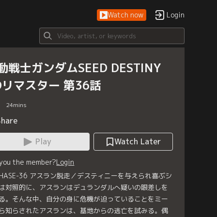
Watch now
Login
動戦士ガンダムSEED DESTINY
Dリマスター 第36話
24
mins
Share
Play
Watch Later
 you the member?
Login
.PHASE-36 アスラン脱走／デスティニーを与えられ喜ぶシ
は対照的に、アスランはデュランダルへ疑いの眼差しを
る。そんな中、自分の身に危機が迫っていることをミー
ら知らされたアスランは、基地からの逃亡を試みる。偶