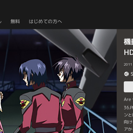
ル
無料
はじめての方へ
機
H
2011
Are
36
ンと
向け
アか