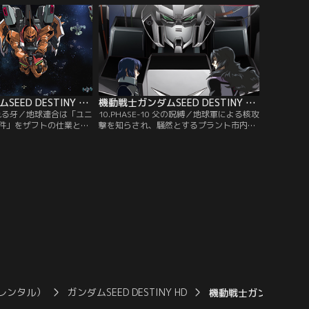
のないミネルバは追撃を
作業を開始した時、謎のジンの一団が工作
の宙域では、安定軌道に
隊を急襲する。一方、地球ではジブリール
ブンが、地球に向けて降
を新盟主としたブルーコスモスが再び動き
【提供：バンダイチャン
出そうとしていた。【提供：バンダイチャ
ンネル】
機動戦士ガンダムSEED DESTINY HDリマスター 第09話
機動戦士ガンダムSEED DESTINY HDリマスター 第10話
9 驕れる牙／地球連合は「ユニ
10.PHASE-10 父の呪縛／地球軍による核攻
件」をザフトの仕業と決
撃を知らされ、騒然とするプラント市内で
を敵と見なす共同声明を
は、ラクスとそっくりの少女ミーアが、ラ
、開戦へ向けて準備が進
クスを騙って演説を始めていた。デュラン
ンダルはあくまでも対話
ダルはラクスの偽者を用意したことをアス
するが、国防委員会は目
ランに白状し、新型機・セイバーガンダム
軍に対して軍を動かす。
をアスランに預けたいと言い出す。思い悩
へ着いたアスランは…。
むアスランを、ミーアは食事に誘うのだっ
チャンネル】
た。【提供：バンダイチャンネル】
レンタル）
ガンダムSEED DESTINY HD
機動戦士ガンダムSEED 