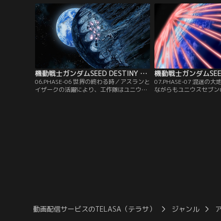
する。MSザクウォーリアに乗り込んだもの
ラは撤退を始める。追い
の窮地に立たされたアスランを助けたの
とレイのザクファントム
は、シンの搭乗するインパルスガンダムだ
に対し、新造艦ミネルバ
った。【提供：バンダイチャンネル】
の発進を決意する。【提
ンネル】
機動戦士ガンダムSEED DESTINY HDリマスター 第06話
06.PHASE-06 世界の終わる時／アスランと
07.PHASE-07 混迷
イザークの活躍により、工作隊はユニウス
ながらもユニウスセブン
セブン分割に成功する。だがそこにテロリ
ネルバ。が、それでも地
ストが攻撃を仕掛けた。彼等は戦争で家族
受けてしまった。この事
を失い、パトリック・ザラの思想を拠とし
コスモスの新盟主ロード
てきた者達だった。己と同じ境遇の人間に
「ロゴス」の長老連を説
攻撃されたシンと、亡き父を肯定する人間
への介入を画策する。一
に出会ったアスランは、衝撃と動揺の中大
メージの修理とカガリを
気圏に落下していく。【提供：バンダイチ
オーブへと向う。【提供
ャンネル】
ネル】
動画配信サービスのTELASA（テラサ）
ジャンル