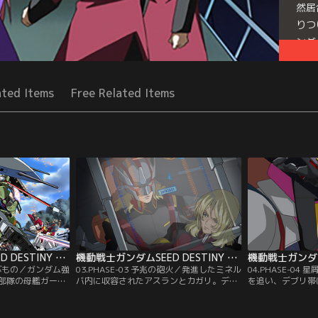
然居
りつ
ンダ
Seri
ated Items
Free Related Items
機動戦士ガンダムSEED DESTINY HDリマスター 第02話
機動戦士ガンダムSEED DESTINY HDリマスター 第03話
を呼ぶもの／ガンダム強
03.PHASE-03 予兆の砲火／発進したミネル
04.PHASE-0
部隊の母艦ガーテ
バ内に収容されたアスランとカガリ。デュ
を追い、デブリ帯
の指揮でザフト護
ランダルは2人にミネルバ内を案内する。
し、ミネルバとシ
に呼応するように
その想像以上の戦力に憤るカガリ。「我々
て戦力を分断され
グ、アウル、ステ
は誓った筈だ！もう悲劇は繰り返さない、
言で何とかガーテ