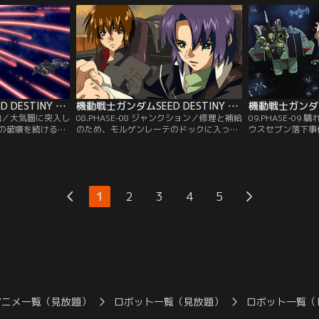
すがるインパルス
互いに手を取って歩む道を選ぶと！」その
えたものの、余力
。この不測の事態
言葉に過剰に反応し、怒りをぶつけるシ
諦める。その頃別
の艦長タリアは艦
ン。その時、ミネルバは再びガーティ・ル
あったユニウスセ
供：バンダイチャ
ーを捕捉する。【提供：バンダイチャンネ
下し始めていた。
ル】
ネル】
機動戦士ガンダムSEED DESTINY HDリマスター 第07話
機動戦士ガンダムSEED DESTINY HDリマスター 第08話
の大地／大気圏に突入し
08.PHASE-08 ジャンクション／修理と補給
09.PHASE-0
の破壊を続けるミ
のため、モルゲンレーテのドックに入った
ウスセブン落下事
球は甚大な被害を
ミネルバ。政務に復帰したカガリは、首脳
め付け、プラント
件を機に、ブルー
陣から地球とプラントの現在の関係を知ら
発表。地球軍では
・ジブリールは
され、それに対するオーブの決断を迫られ
んでいた。デュラ
得し、大西洋連邦
る。一方、アスランはキラと再会し、行く
による解決を主張
方、ミネルバはダ
べき道を再び模索し始める。そして彼はカ
の前に迫った地球
1
2
3
4
5
送り届けるために
ガリに約束の指輪を渡し、デュランダルの
その頃、プラント
：バンダイチャン
元へと向う。【提供：バンダイチャンネ
【提供：バンダイ
ル】
アニメ一覧（見放題）
ロボット一覧（見放題）
ロボット一覧（