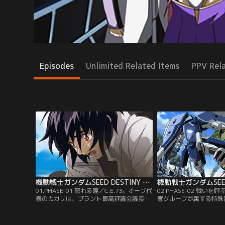
Episodes
Unlimited Related Items
PPV Rel
機動戦士ガンダムSEED DESTINY HDリマスター 第01話
01.PHASE-01 怒れる瞳／C.E.73。オーブ代
02.PHASE-02 戦い
表のカガリは、プラント最高評議会議長デ
奪グループが属する特殊
ュランダルとの極秘会談のため、アスラン
ィ・ルーは、司令官ネオ
とアーモリーワンを訪れる。その時、突如
衛艦隊を撃沈する。これ
謎のグループが新型MS「ガンダム」を強奪
強奪グループのスティン