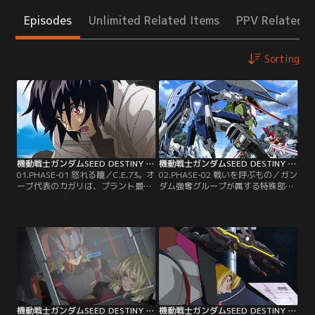
Episodes
Unlimited Related Items
PPV Related I
Sorting
機動戦士ガンダムSEED DESTINY HDリマスター 第01話
機動戦士ガンダムSEED DESTINY HDリマスター 第02話
01.PHASE-01 怒れる瞳／C.E.73。オ
02.PHASE-02 戦いを呼ぶもの／ガン
ーブ代表のカガリは、プラント最高
ダム強奪グループが属する特殊部隊
評議会議長デュランダルとの極秘会
の母艦ガーティ・ルーは、司令官ネ
談のため、アスランとアーモリーワ
オの指揮でザフト護衛艦隊を撃沈す
ンを訪れる。その時、突如謎のグル
る。これに呼応するように強奪グル
ープが新型MS「ガンダム」を強奪す
ープのスティング、アウル、ステラ
る。MSザクウォーリアに乗り込んだ
は撤退を始める。追いすがるインパ
ものの窮地に立たされたアスランを
ルスとレイのザクファントム。この
助けたのは、シンの搭乗するインパ
不測の事態に対し、新造艦ミネルバ
ルスガンダムだった。【提供：バン
の艦長タリアは艦の発進を決意す
ダイチャンネル】
る。【提供：バンダイチャンネル】
機動戦士ガンダムSEED DESTINY HDリマスター 第03話
機動戦士ガンダムSEED DESTINY HDリマスター 第04話