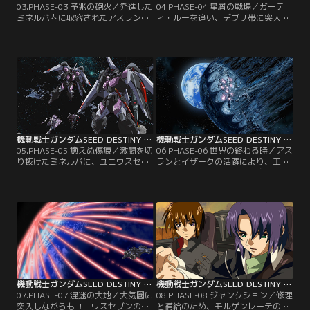
03.PHASE-03 予兆の砲火／発進した
04.PHASE-04 星屑の戦場／ガーテ
ミネルバ内に収容されたアスランと
ィ・ルーを追い、デブリ帯に突入し
カガリ。デュランダルは2人にミネ
たシン達。しかし、ミネルバとシン
ルバ内を案内する。その想像以上の
達はネオの策略に嵌って戦力を分断
戦力に憤るカガリ。「我々は誓った
されてしまう。アスランの助言で何
筈だ！もう悲劇は繰り返さない、互
とかガーティ・ルーにダメージを与
いに手を取って歩む道を選ぶと！」
えたものの、余力のないミネルバは
その言葉に過剰に反応し、怒りをぶ
追撃を諦める。その頃別の宙域で
つけるシン。その時、ミネルバは再
は、安定軌道にあったユニウスセブ
びガーティ・ルーを捕捉する。【提
ンが、地球に向けて降下し始めてい
供：バンダイチャンネル】
た。【提供：バンダイチャンネル】
機動戦士ガンダムSEED DESTINY HDリマスター 第05話
機動戦士ガンダムSEED DESTINY HDリマスター 第06話
05.PHASE-05 癒えぬ傷痕／激闘を切
06.PHASE-06 世界の終わる時／アス
り抜けたミネルバに、ユニウスセブ
ランとイザークの活躍により、工作
ン落下の急報が入る。事態を重く見
隊はユニウスセブン分割に成功す
て、イザークを隊長とした破砕部隊
る。だがそこにテロリストが攻撃を
を急行させるプラント。しかし、イ
仕掛けた。彼等は戦争で家族を失
ザーク隊がユニウスセブンの破壊作
い、パトリック・ザラの思想を拠と
業を開始した時、謎のジンの一団が
してきた者達だった。己と同じ境遇
工作隊を急襲する。一方、地球では
の人間に攻撃されたシンと、亡き父
ジブリールを新盟主としたブルーコ
を肯定する人間に出会ったアスラン
スモスが再び動き出そうとしてい
は、衝撃と動揺の中大気圏に落下し
た。【提供：バンダイチャンネル】
ていく。【提供：バンダイチャンネ
ル】
機動戦士ガンダムSEED DESTINY HDリマスター 第07話
機動戦士ガンダムSEED DESTINY HDリマスター 第08話
07.PHASE-07 混迷の大地／大気圏に
08.PHASE-08 ジャンクション／修理
突入しながらもユニウスセブンの破
と補給のため、モルゲンレーテのド