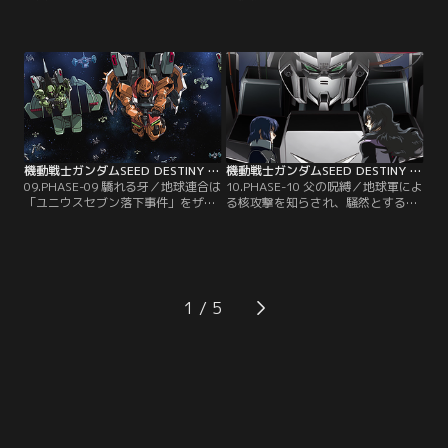
壊を続けるミネルバ。が、それでも
ックに入ったミネルバ。政務に復帰
地球は甚大な被害を受けてしまっ
したカガリは、首脳陣から地球とプ
た。この事件を機に、ブルーコスモ
ラントの現在の関係を知らされ、そ
スの新盟主ロード・ジブリールは
れに対するオーブの決断を迫られ
「ロゴス」の長老連を説得し、大西
る。一方、アスランはキラと再会
洋連邦への介入を画策する。一方、
し、行くべき道を再び模索し始め
ミネルバはダメージの修理とカガリ
る。そして彼はカガリに約束の指輪
を送り届けるためにオーブへと向
を渡し、デュランダルの元へと向
う。【提供：バンダイチャンネル】
う。【提供：バンダイチャンネル】
機動戦士ガンダムSEED DESTINY HDリマスター 第09話
機動戦士ガンダムSEED DESTINY HDリマスター 第10話
09.PHASE-09 驕れる牙／地球連合は
10.PHASE-10 父の呪縛／地球軍によ
「ユニウスセブン落下事件」をザフ
る核攻撃を知らされ、騒然とするプ
トの仕業と決め付け、プラントを敵
ラント市内では、ラクスとそっくり
と見なす共同声明を発表。地球軍で
の少女ミーアが、ラクスを騙って演
は、開戦へ向けて準備が進んでい
説を始めていた。デュランダルはラ
た。デュランダルはあくまでも対話
クスの偽者を用意したことをアスラ
による解決を主張するが、国防委員
ンに白状し、新型機・セイバーガン
会は目の前に迫った地球軍に対して
ダムをアスランに預けたいと言い出
1
軍を動かす。その頃、プラントへ着
す。思い悩むアスランを、ミーアは
いたアスランは…。【提供：バンダ
食事に誘うのだった。【提供：バン
イチャンネル】
ダイチャンネル】