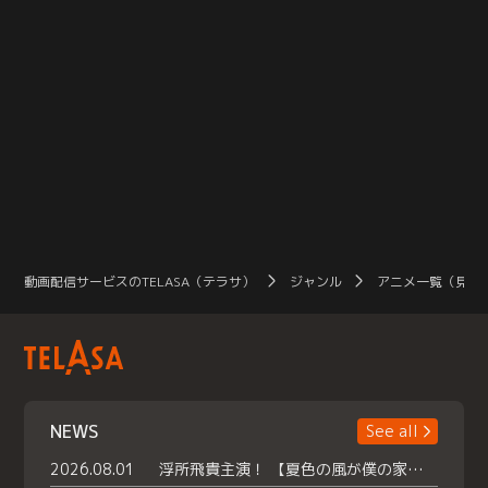
動画配信サービスのTELASA（テラサ）
ジャンル
アニメ一覧（見放
NEWS
See all
2026.08.01
浮所飛貴主演！ 【夏色の風が僕の家にやってきた】 本日よりテラサで独占配信スタート！