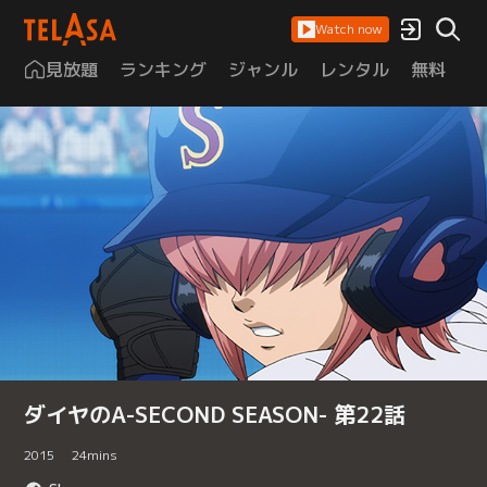
Watch now
見放題
ランキング
ジャンル
レンタル
無料
は
ダイヤのA-SECOND SEASON- 第22話
2015
24
mins