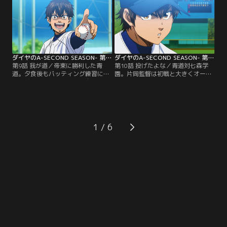
塁。続く春市は一転初球攻撃でチャ
回裏ツーアウト満塁、かつてないプ
ンスを広げる！【提供：バンダイチ
レッシャーが前園を襲う。【提供：
ャンネル】
バンダイチャンネル】
ダイヤのA-SECOND SEASON- 第09話
ダイヤのA-SECOND SEASON- 第10話
第9話 我が道／帝東に勝利した青
第10話 投げたよな／青道対七森学
道。夕食後もバッティング練習に勤
園。片岡監督は初戦と大きくオーダ
しむ前園の姿に触発され、自主的に
ーを変える。春市、降谷、東条、金
バットを振る青道メンバー。稲実戦
丸と1年生4人がスタメン入り。そし
に向け士気の高まる新チーム。しか
て先発投手は沢村。御幸は、アウト
しその雰囲気についていけない者た
コースを覚えた沢村には今こそイン
ちもいて--。【提供：バンダイチャ
コース球も必要だと感じ--。【提
ンネル】
供：バンダイチャンネル】
1