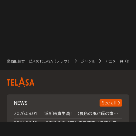
動画配信サービスのTELASA（テラサ）
ジャンル
アニメ一覧（見放
NEWS
See all
2026.08.01
浮所飛貴主演！ 【夏色の風が僕の家にやってきた】 本日よりテラサで独占配信スタート！
2026.07.18
『夏色の雲が恋と嵐をまきおこす』スペシャルメイキング 【Part1】2026年７月18日（土）23時30分～配信スタート！話題のシーンの裏側を大公開！豪華キャスト大集合！ 『武宮家 真夏の家族会議』開催！
2026.07.15
救命医・遥（今田）の《心揺さぶる過去》や、 麻酔科医・権野（船越英一郎）の《謎多きプライベート》など… 《知られざるエピソード》を独占配信！