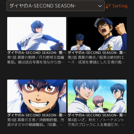
ダイヤのA-SECOND SEASON-
Sorting
ダイヤのA-SECOND SEASON- 第01話
ダイヤのA-SECOND SEASON- 第02話
第1話 真夏の咆哮／月刊野球王国編
第2話 真夏の陽炎／稲実は絶対的エ
集部。峰は試合写真を見ながら地区
ース・成宮を筆頭とした王者の風格
予選を思い返す。市大を破ったダー
で、青道の前へ立ちふさがる。対す
クホース薬師高校と、6年ぶりの甲
る青道の武器はキャプテン・結城を
子園出場を狙う青道高校。継投で繋
中心とした攻撃力と、多彩な4投手
ぐ青道を、強打者軍団の市大打線が
による継投作戦。1年生投手の降谷
攻め立て--。【提供：バンダイチャ
と沢村の存在が試合を大きく動か
ンネル】
す。【提供：バンダイチャンネル】
ダイヤのA-SECOND SEASON- 第03話
ダイヤのA-SECOND SEASON- 第04話
第3話 真夏の王者／決勝戦終盤、丹
第4話 いざ、秋大！／トーナメント
波がまさかの戦線離脱。7回裏、マ
で死のブロックに入る青道だが、キ
ウンドに立った沢村は好投を続け
ャプテン・御幸は秋大会優勝を宣言