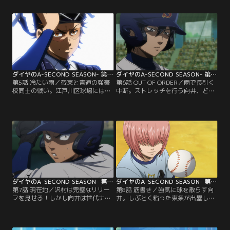
る。そして8回表、結城が成宮から
する。初戦相手の帝東は、1年生で
ヒットを打ち青道は逆転！迎えた8
甲子園デビューを果たしたエース・
回裏、きわどい球を投げながらも2
向井と強健強打のキャプテン・乾が
アウトを取る沢村だが--。【提供：
バッテリーを組み、全国制覇を狙
バンダイチャンネル】
う。【提供：バンダイチャンネル】
ダイヤのA-SECOND SEASON- 第05話
ダイヤのA-SECOND SEASON- 第06話
第5話 冷たい雨／帝東と青道の強豪
第6話 OUT OF ORDER／雨で長引く
校同士の戦い。江戸川区球場には多
中断。ストレッチを行う向井、どこ
くの観客が集まる。1回表、降谷は4
かボーっとしている降谷、そしてブ
番キャッチャー・乾を討ち取った。
ルペンで投球練習をする沢村。試合
対する帝東の1年生投手・向井は甲
再開後、御幸がヒットを打ち青道に
子園経験者。巧みなコーナーワーク
チャンス到来！しかしマウンドの向
で青道打線を翻弄する！【提供：バ
井は不敵な笑み浮かべる。【提供：
ンダイチャンネル】
バンダイチャンネル】
ダイヤのA-SECOND SEASON- 第07話
ダイヤのA-SECOND SEASON- 第08話
第7話 現在地／沢村は完璧なリリー
第8話 筋書き／強気に球を散らす向
フを見せる！しかし向井は世代ナン
井。しぶとく粘った東条が出塁し、
バーワンピッチャーの自負のもと、
青道にチャンス再来か！？倉持も塁
青道打線を翻弄し続ける。冷静に球
に出ると、帝東バッテリーは春市を
を見極めた倉持がフォアボールで出
敬遠し、満塁作で前園を迎える。8