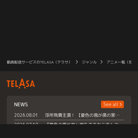
動画配信サービスのTELASA（テラサ）
ジャンル
アニメ一覧（見放
NEWS
See all
2026.08.01
浮所飛貴主演！ 【夏色の風が僕の家にやってきた】 本日よりテラサで独占配信スタート！
2026.07.18
『夏色の雲が恋と嵐をまきおこす』スペシャルメイキング 【Part1】2026年７月18日（土）23時30分～配信スタート！話題のシーンの裏側を大公開！豪華キャスト大集合！ 『武宮家 真夏の家族会議』開催！
2026.07.15
救命医・遥（今田）の《心揺さぶる過去》や、 麻酔科医・権野（船越英一郎）の《謎多きプライベート》など… 《知られざるエピソード》を独占配信！