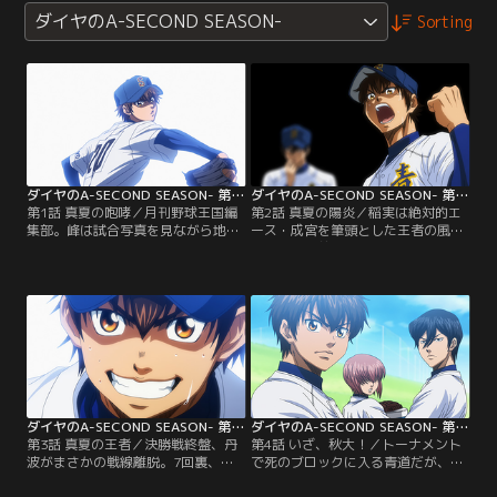
ダイヤのA-SECOND SEASON-
Sorting
ダイヤのA-SECOND SEASON- 第01話
ダイヤのA-SECOND SEASON- 第02話
第1話 真夏の咆哮／月刊野球王国編
第2話 真夏の陽炎／稲実は絶対的エ
集部。峰は試合写真を見ながら地区
ース・成宮を筆頭とした王者の風格
予選を思い返す。市大を破ったダー
で、青道の前へ立ちふさがる。対す
クホース薬師高校と、6年ぶりの甲
る青道の武器はキャプテン・結城を
子園出場を狙う青道高校。継投で繋
中心とした攻撃力と、多彩な4投手
ぐ青道を、強打者軍団の市大打線が
による継投作戦。1年生投手の降谷
攻め立て--。【提供：バンダイチャ
と沢村の存在が試合を大きく動か
ンネル】
す。【提供：バンダイチャンネル】
ダイヤのA-SECOND SEASON- 第03話
ダイヤのA-SECOND SEASON- 第04話
第3話 真夏の王者／決勝戦終盤、丹
第4話 いざ、秋大！／トーナメント
波がまさかの戦線離脱。7回裏、マ
で死のブロックに入る青道だが、キ
ウンドに立った沢村は好投を続け
ャプテン・御幸は秋大会優勝を宣言