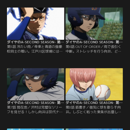
る。そして8回表、結城が成宮から
する。初戦相手の帝東は、1年生で
ヒットを打ち青道は逆転！迎えた8
甲子園デビューを果たしたエース・
回裏、きわどい球を投げながらも2
向井と強健強打のキャプテン・乾が
アウトを取る沢村だが--。【提供：
バッテリーを組み、全国制覇を狙
バンダイチャンネル】
う。【提供：バンダイチャンネル】
ダイヤのA-SECOND SEASON- 第05話
ダイヤのA-SECOND SEASON- 第06話
第5話 冷たい雨／帝東と青道の強豪
第6話 OUT OF ORDER／雨で長引く
校同士の戦い。江戸川区球場には多
中断。ストレッチを行う向井、どこ
くの観客が集まる。1回表、降谷は4
かボーっとしている降谷、そしてブ
番キャッチャー・乾を討ち取った。
ルペンで投球練習をする沢村。試合
対する帝東の1年生投手・向井は甲
再開後、御幸がヒットを打ち青道に
子園経験者。巧みなコーナーワーク
チャンス到来！しかしマウンドの向
で青道打線を翻弄する！【提供：バ
井は不敵な笑み浮かべる。【提供：
ンダイチャンネル】
バンダイチャンネル】
ダイヤのA-SECOND SEASON- 第07話
ダイヤのA-SECOND SEASON- 第08話
第7話 現在地／沢村は完璧なリリー
第8話 筋書き／強気に球を散らす向
フを見せる！しかし向井は世代ナン
井。しぶとく粘った東条が出塁し、
バーワンピッチャーの自負のもと、
青道にチャンス再来か！？倉持も塁
青道打線を翻弄し続ける。冷静に球
に出ると、帝東バッテリーは春市を
を見極めた倉持がフォアボールで出
敬遠し、満塁作で前園を迎える。8