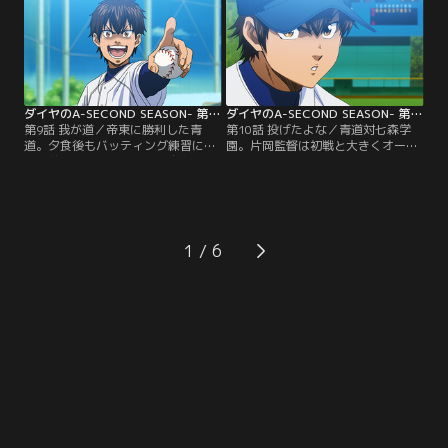
塁。続く春市は一転初球攻撃でチャ
回裏ツーアウト満塁、かつてないプ
ンスを広げる！【提供：バンダイチ
レッシャーが前園を襲う。【提供：
ャンネル】
バンダイチャンネル】
ダイヤのA-SECOND SEASON- 第09話
ダイヤのA-SECOND SEASON- 第10話
第9話 我が道／帝東に勝利した青
第10話 投げたよな／青道対七森学
道。夕食後もバッティング練習に勤
園。片岡監督は初戦と大きくオーダ
しむ前園の姿に触発され、自主的に
ーを変える。春市、降谷、東条、金
バットを振る青道メンバー。稲実戦
丸と1年生4人がスタメン入り。そし
に向け士気の高まる新チーム。しか
て先発投手は沢村。御幸は、アウト
しその雰囲気についていけない者た
コースを覚えた沢村には今こそイン
ちもいて--。【提供：バンダイチャ
コース球も必要だと感じ--。【提
ンネル】
供：バンダイチャンネル】
1