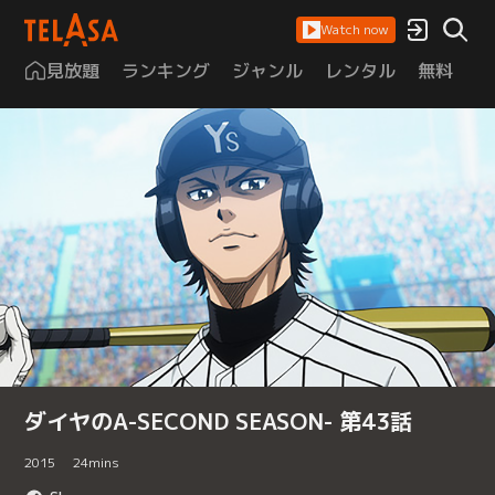
Watch now
見放題
ランキング
ジャンル
レンタル
無料
は
ダイヤのA-SECOND SEASON- 第43話
2015
24
mins