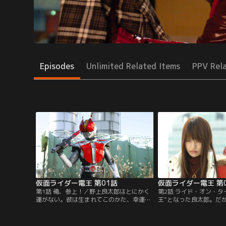
Episodes
Unlimited Related Items
PPV Rel
仮面ライダー電王 第01話
仮面ライダー電王 第
第1話 俺、参上！／野上良太郎はとにかく
第2話 ライド・オン・タ
運がない。彼は生まれてこのかた、幸運と
王”となった良太郎。だ
いうものに出会ったことがなかった。ある
たイマジンの助けがなけ
日、彼は出会ってしまう。未来からの侵略
つかなかった。彼らは未
者イマジンと…そして、時空を超える列
良太郎の心のイメージを