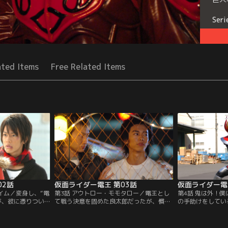
Seri
ated Items
Free Related Items
02話
仮面ライダー電王 第03話
仮面ライダー電
イム／変身し、“電
第3話 アウトロー・モモタロー／電王とし
第4話 鬼は外！
が、彼に憑りつい
て戦う決意を固めた良太郎だったが、慣れ
の手助けをしてい
れば、勝利はおぼ
ない戦いに疲労困憊。そんな彼が倒れたス
の良太郎も許せず
来からの侵略者。
キに、モモタロスが憑りついては、勝手に
うとする。カメレ
借りて、『桃太
体を使う。山越佑という売れないミュージ
ほどの金がほしい