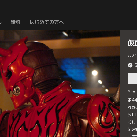
ル
無料
はじめての方へ
仮
2007
Are
第4
れが
タロ
わけ
に密
巨大