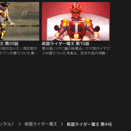
く。またしても過去にジ
のか。良太郎の体をめぐり、先住権を主張
ン。だが、モモタロスの
するモモタロスとの間でバトルが始まる。
決意を固めた良太郎
そうするうち、別のイマジンが大輝と契
約。その契約とは？
王 第09話
仮面ライダー電王 第10話
にお前が泣いた／良太郎が
第10話 ハナに嵐の特異点／クマ型のイマジ
マジンが憑りついた青
ンが憑りついた本条は、空手大会の決勝戦
ロスの力でも、本条のパ
の最中に倒れた選手。その本条を徹底マー
い。「俺の強さは…泣け
クするハナ。イマジンを激しく憎んでやま
最近、空手家がつぎつぎ
ない彼女は、いったい何を背負っているの
件は、彼の仕業か？自他
か。トップ争いをつづけてきた選手が、イ
イマジンに、どう立ち向
マジンと契約してまで望んだもの…。その
向こうに、かたくなに秘めてきたハナの秘
密が明かされる！
ンタル）
仮面ライダー電王
仮面ライダー電王 第44話