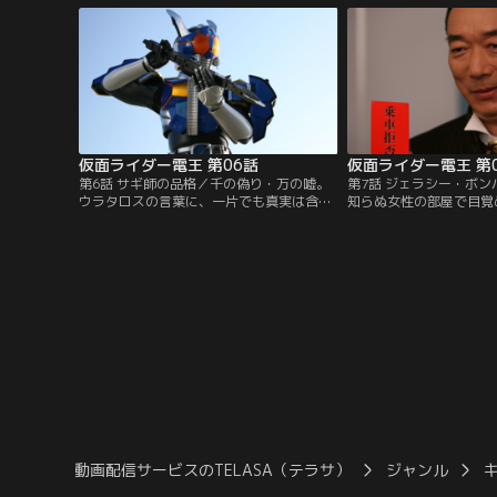
車・デンライナーと。人類の運命は、世界
郎』の赤鬼の姿となった
で最も運のない少年の手に握られた。それ
えているのか。それとも
は、彼にとって人生最大の不幸か、それと
のか？そして、その正体
も幸運か？
仮面ライダー電王 第06話
仮面ライダー電王 第
第6話 サギ師の品格／千の偽り・万の嘘。
第7話 ジェラシー・ボ
ウラタロスの言葉に、一片でも真実は含ま
知らぬ女性の部屋で目覚
れているのか？チケットなしでデンライナ
タロスがモモタロスの目
ーに乗車する彼に、オーナーは下車を促
郎の体を借りて遊び歩い
す。良太郎にゆだねられる選択。ウラタロ
てて部屋を飛び出す良太
スを時のはざまに追放するのか。それとも
姿を目撃した男、女性の
信用ゼロの彼を受け入れるのか。ウラタロ
ジェラシーに燃えてミル
スはもう一つの選択をする。サギ師の誇り
撃！しかも彼の腹には、
にかけて…。
動画配信サービスのTELASA（テラサ）
ジャンル