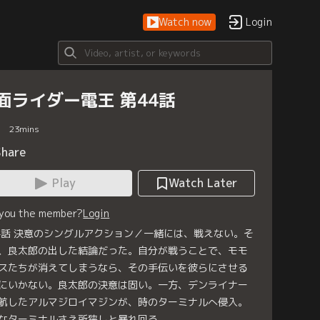
Watch now
Login
面ライダー電王 第44話
23
mins
Share
Play
Watch Later
 you the member?
Login
4話 決意のシングルアクション／一緒には、戦えない。そ
、良太郎の出した結論だった。自分が戦うことで、モモ
スたちが消えてしまうなら、その手伝いを彼らにさせる
にいかない。良太郎の決意は固い。一方、デンライナー
航したアルマジロイマジンが、時のターミナルへ侵入。
なターミナルさえ所狭しと暴れ回る。