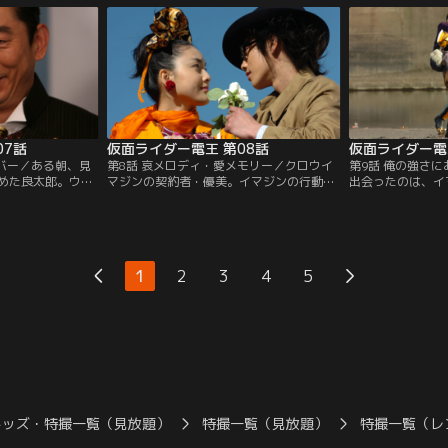
イマジン。何を考
シャンは、借金を重ね、盗みにまで手を染
着々とかなえてい
何も考えていない
めてるヤバイ男。そんな山越に手を貸して
ャンプするイマジ
は…。
しまったことから、良太郎とモモタロスが
力を借りずに戦う
裏の世界に？！
は…。
07話
仮面ライダー電王 第08話
仮面ライダー電
ンバー／ある朝、見
第8話 哀メロディ・愛メモリー／クロウイ
第9話 俺の強さ
めた良太郎。ウラ
マジンの契約者・優美。イマジンの行動原
出会ったのは、イ
を盗んでは、良太
理は？彼女は何を望んだのか？優美に真相
年・本条。モモタ
ていたのだ。あわ
を聞きただそうとする良太郎に、つぎつぎ
ワーにはかなわな
郎だったが、その
と襲いかかる不運の嵐。そして、ミルクデ
るで！」と言う。
“元”亭主・友也は
ィッパーを占拠した彼女の“元・夫”友也の
と襲われている事
クディッパーに突
身にも変化が！優美を、そして姉・愛理を
ともに認める最強
1
2
3
4
5
不穏な物体が…。
守るため、良太郎の戦いが始まる。
かう、電王！
キッズ・特撮一覧（見放題）
特撮一覧（見放題）
特撮一覧（レ