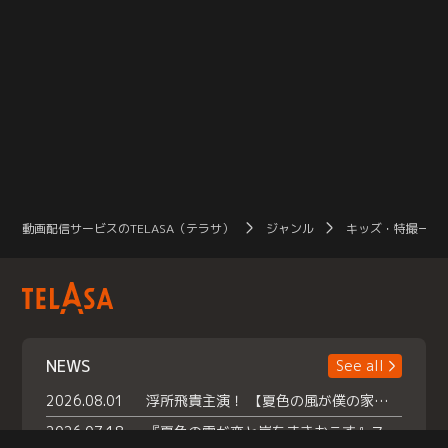
動画配信サービスのTELASA（テラサ）
ジャンル
キッズ・特撮一覧
NEWS
See all
2026.08.01
浮所飛貴主演！ 【夏色の風が僕の家にやってきた】 本日よりテラサで独占配信スタート！
2026.07.18
『夏色の雲が恋と嵐をまきおこす』スペシャルメイキング 【Part1】2026年７月18日（土）23時30分～配信スタート！話題のシーンの裏側を大公開！豪華キャスト大集合！ 『武宮家 真夏の家族会議』開催！