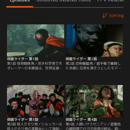
Sorting
仮面ライダー 第1話
仮面ライダー 第2話
第1話 怪奇蜘蛛男／若き科学者で天
第2話 恐怖蝙蝠男／選手権で優勝し
才レーサーの本郷猛は、世界征服を
た本郷に花束を渡そうとしたモデル
企む悪の秘密結社・ショッカーに誘
が突然牙を剥いて襲いかかってき
拐され改造手術を施されてしまう。
た。不審を抱いた本郷が彼女の部屋
だが、脳改造手術の直前、ショッカ
を調査すると、そこはショッカーの
ーに捕えられていた緑川博士の機転
人体実験室と化していた。一方、本
により脱出に成功するも、二人を追
郷が父・緑川博士を殺した犯人と信
ってきた蜘蛛男の手によって博士を
じて追って来たルリ子は蝙蝠男の毒
殺されてしまった。
牙にかかってしまう。
仮面ライダー 第3話
仮面ライダー 第4話
第3話 怪人さそり男／ショッカーは
第4話 人喰いサラセニアン／遊園地
怪人さそり男の実験台として強制労
の植物園で行方不明者が続出。姉の