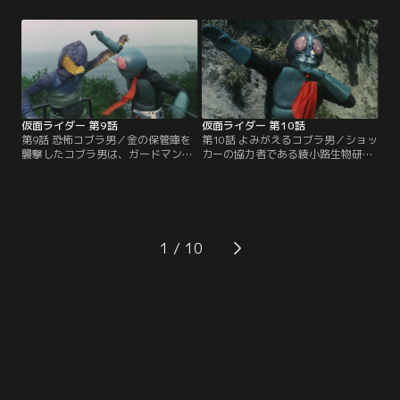
た本郷だが、ショッカーが奪った鉄
たルリ子までもが行方不明になって
箱がニセ物であることを告げ、本物
しまう。めがね店の車を追跡し、シ
のありかと引き換えに辛くも窮地を
ョッカーのアジトに辿り着いた本郷
脱した。本物の鉄箱を追ってカメレ
は、めがねをかけた人間を超音波で
オン男は大阪へ急行する。
操り、毒ガス工場の奴隷に変えてし
まう蜂女の企みを知る。
仮面ライダー 第9話
仮面ライダー 第10話
第9話 恐怖コブラ男／金の保管庫を
第10話 よみがえるコブラ男／ショッ
襲撃したコブラ男は、ガードマン・
カーの協力者である綾小路生物研究
近藤の飼い犬に吼えられ、キバを落
所の綾小路律子は、「動物買いま
としてしまった。キバを求めるコブ
す」という広告で動物の血を集め、
ラ男は近藤を襲撃、近藤の息子・武
さらには動物を持ち込む人々を捕ら
彦も人質に取られてしまったこと
えていた。犬を失って悲しむ少年か
で、本郷もショッカーの手に落ちて
ら事件を知った本郷は、綾小路研究
しまう。本郷に再度の脳改造の危機
所へ急行する。一方、コブラ男は、
1
が迫る。だがその時、本郷を追って
用済みとなった律子を始末し、研究
立花藤兵衛が現れた。
所の金を狙って暗躍を始める。