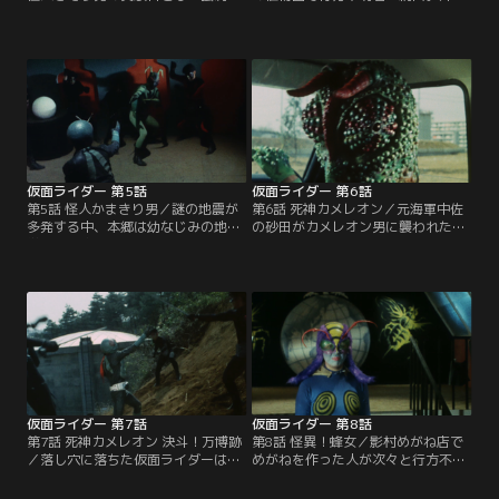
働者たちを解放した。10分間逃げ延
雪江をさらわれた健二少年は、姉が
びれば自由の身になると知らされた
巨大なキングサラセニアンに襲われ
労働者たちだが、さそり男の手によ
たと訴える。少年の言葉を信じて現
って次々と抹殺されてしまう。だ
場の調査を開始した本郷はショッカ
が、ショッカーは本郷を罠にかける
ーの襲撃を受ける。
ため一人の老人をわざと取り逃がし
た。
仮面ライダー 第5話
仮面ライダー 第6話
第5話 怪人かまきり男／謎の地震が
第6話 死神カメレオン／元海軍中佐
多発する中、本郷は幼なじみの地震
の砂田がカメレオン男に襲われた。
学者・雨宮ちか子から「大地震を起
目的は砂田が所有する潜水艦の模
こそうと企むものがいる」との連絡
型。そこにはナチスの秘宝に関する
を受ける。久しぶりにちか子と再会
秘密が隠されていたのだ。だが、危
した本郷を怪人かまきり男が襲っ
機に気付いた本郷はこれを阻止し、
た。本郷はちか子を守ろうとする
隠されていた地図を手がかりにナチ
が、ショッカーに操られているちか
スの鉄箱を手に入れる。
子は、遂に核爆発による人工地震計
画を完成させてしまった。
仮面ライダー 第7話
仮面ライダー 第8話
第7話 死神カメレオン 決斗！万博跡
第8話 怪異！蜂女／影村めがね店で
／落し穴に落ちた仮面ライダーは無
めがねを作った人が次々と行方不明
風の密室の中でパワーを失い、本郷
になる事件を知った本郷は調査を開
の姿に戻ってしまった。危機に瀕し
始。だが、囮となってめがねを作っ