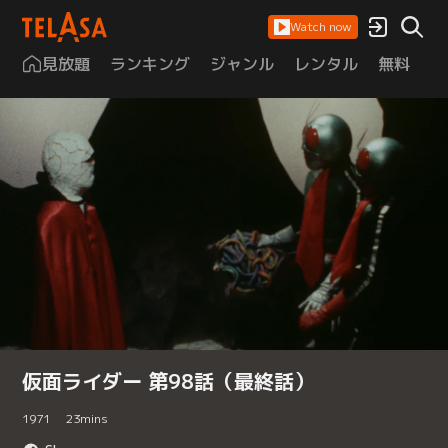
Watch now
見放題
ランキング
ジャンル
レンタル
無料
は
仮面ライダー 第98話（最終話）
1971
23
mins