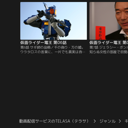
車・デンライナーと。人類の運命は、世界
郎』の赤鬼の姿となった
で最も運のない少年の手に握られた。それ
えているのか。それとも
は、彼にとって人生最大の不幸か、それと
のか？そして、その正体
も幸運か？
仮面ライダー電王 第06話
仮面ライダー電王 第
第6話 サギ師の品格／千の偽り・万の嘘。
第7話 ジェラシー・ボ
ウラタロスの言葉に、一片でも真実は含ま
知らぬ女性の部屋で目覚
れているのか？チケットなしでデンライナ
タロスがモモタロスの目
ーに乗車する彼に、オーナーは下車を促
郎の体を借りて遊び歩い
す。良太郎にゆだねられる選択。ウラタロ
てて部屋を飛び出す良太
スを時のはざまに追放するのか。それとも
姿を目撃した男、女性の
信用ゼロの彼を受け入れるのか。ウラタロ
ジェラシーに燃えてミル
スはもう一つの選択をする。サギ師の誇り
撃！しかも彼の腹には、
にかけて…。
動画配信サービスのTELASA（テラサ）
ジャンル