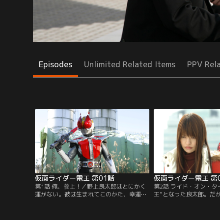
Episodes
Unlimited Related Items
PPV Rel
仮面ライダー電王 第01話
仮面ライダー電王 第
第1話 俺、参上！／野上良太郎はとにかく
第2話 ライド・オン・タ
運がない。彼は生まれてこのかた、幸運と
王”となった良太郎。だ
いうものに出会ったことがなかった。ある
たイマジンの助けがなけ
日、彼は出会ってしまう。未来からの侵略
つかなかった。彼らは未
者イマジンと…そして、時空を超える列
良太郎の心のイメージを