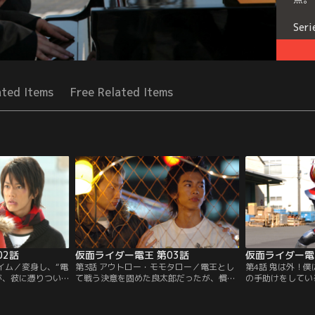
Seri
ated Items
Free Related Items
02話
仮面ライダー電王 第03話
仮面ライダー電
イム／変身し、“電
第3話 アウトロー・モモタロー／電王とし
第4話 鬼は外！
が、彼に憑りつい
て戦う決意を固めた良太郎だったが、慣れ
の手助けをしてい
れば、勝利はおぼ
ない戦いに疲労困憊。そんな彼が倒れたス
の良太郎も許せず
来からの侵略者。
キに、モモタロスが憑りついては、勝手に
うとする。カメレ
借りて、『桃太
体を使う。山越佑という売れないミュージ
ほどの金がほしい