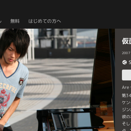
ル
無料
はじめての方へ
仮
2007
Are
第3
ケン
ジン
彼の
そし
点。