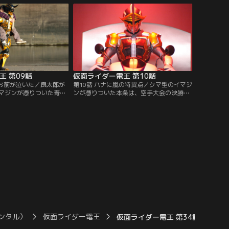
く。またしても過去にジ
のか。良太郎の体をめぐり、先住権を主張
ン。だが、モモタロスの
するモモタロスとの間でバトルが始まる。
決意を固めた良太郎
そうするうち、別のイマジンが大輝と契
約。その契約とは？
王 第09話
仮面ライダー電王 第10話
にお前が泣いた／良太郎が
第10話 ハナに嵐の特異点／クマ型のイマジ
マジンが憑りついた青
ンが憑りついた本条は、空手大会の決勝戦
ロスの力でも、本条のパ
の最中に倒れた選手。その本条を徹底マー
い。「俺の強さは…泣け
クするハナ。イマジンを激しく憎んでやま
最近、空手家がつぎつぎ
ない彼女は、いったい何を背負っているの
件は、彼の仕業か？自他
か。トップ争いをつづけてきた選手が、イ
イマジンに、どう立ち向
マジンと契約してまで望んだもの…。その
向こうに、かたくなに秘めてきたハナの秘
密が明かされる！
ンタル）
仮面ライダー電王
仮面ライダー電王 第34話