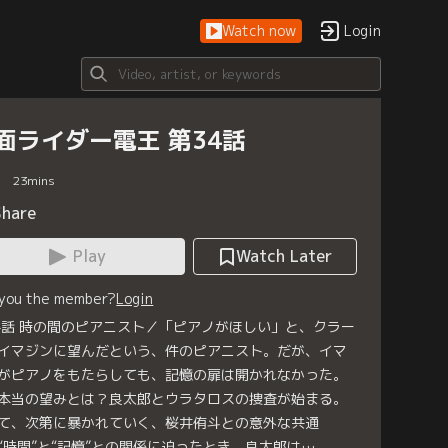
Watch now
Login
面ライダー電王 第34話
23
mins
Share
Play
Watch Later
 you the member?
Login
4話 時の間のピアニスト／「ピアノがほしい」と、クラー
イマジンに望んだという、件のピアニスト。だが、イマ
がピアノをもたらしても、記憶の扉は開かれなかった。
本当の望みとは？良太郎とウラタロスの捜査が始まる。
て、次第に暴かれていく、桜井侑斗との意外な共通
“時間”と“記憶”との関係に迫ったとき、良太郎は…。