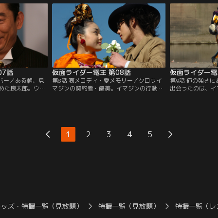
イマジン。何を考
シャンは、借金を重ね、盗みにまで手を染
着々とかなえてい
何も考えていない
めてるヤバイ男。そんな山越に手を貸して
ャンプするイマジ
は…。
しまったことから、良太郎とモモタロスが
力を借りずに戦う
裏の世界に？！
は…。
07話
仮面ライダー電王 第08話
仮面ライダー電
ンバー／ある朝、見
第8話 哀メロディ・愛メモリー／クロウイ
第9話 俺の強さ
めた良太郎。ウラ
マジンの契約者・優美。イマジンの行動原
出会ったのは、イ
を盗んでは、良太
理は？彼女は何を望んだのか？優美に真相
年・本条。モモタ
ていたのだ。あわ
を聞きただそうとする良太郎に、つぎつぎ
ワーにはかなわな
郎だったが、その
と襲いかかる不運の嵐。そして、ミルクデ
るで！」と言う。
“元”亭主・友也は
ィッパーを占拠した彼女の“元・夫”友也の
と襲われている事
クディッパーに突
身にも変化が！優美を、そして姉・愛理を
ともに認める最強
1
2
3
4
5
不穏な物体が…。
守るため、良太郎の戦いが始まる。
かう、電王！
キッズ・特撮一覧（見放題）
特撮一覧（見放題）
特撮一覧（レ