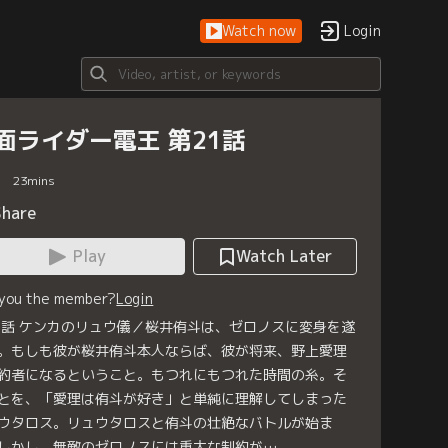
Watch now
Login
面ライダー電王 第21話
23
mins
Share
Play
Watch Later
 you the member?
Login
1話 ケンカのリュウ儀／桜井侑斗は、ゼロノスに変身を遂
。もしも彼が桜井侑斗本人ならば、彼が将来、野上愛理
約者になるということ。もつれにもつれた時間の糸。そ
とを、「愛理は侑斗が好き」と単純に理解してしまった
ウタロス。リュウタロスと侑斗の壮絶なバトルが始ま
しかし、無敵のゼロノスには重大な制約が…。