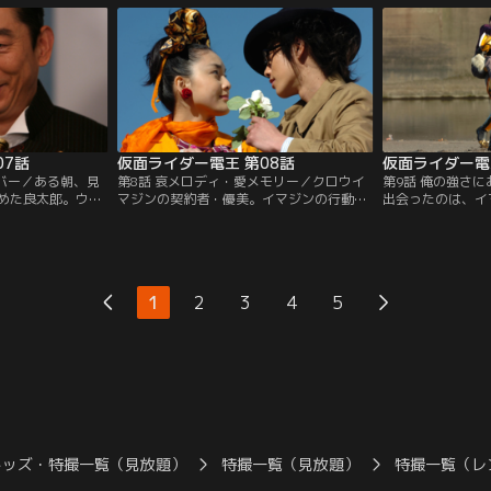
イマジン。何を考
シャンは、借金を重ね、盗みにまで手を染
着々とかなえてい
何も考えていない
めてるヤバイ男。そんな山越に手を貸して
ャンプするイマジ
は…。
しまったことから、良太郎とモモタロスが
力を借りずに戦う
裏の世界に？！
は…。
07話
仮面ライダー電王 第08話
仮面ライダー電
ンバー／ある朝、見
第8話 哀メロディ・愛メモリー／クロウイ
第9話 俺の強さ
めた良太郎。ウラ
マジンの契約者・優美。イマジンの行動原
出会ったのは、イ
を盗んでは、良太
理は？彼女は何を望んだのか？優美に真相
年・本条。モモタ
ていたのだ。あわ
を聞きただそうとする良太郎に、つぎつぎ
ワーにはかなわな
郎だったが、その
と襲いかかる不運の嵐。そして、ミルクデ
るで！」と言う。
“元”亭主・友也は
ィッパーを占拠した彼女の“元・夫”友也の
と襲われている事
クディッパーに突
身にも変化が！優美を、そして姉・愛理を
ともに認める最強
1
2
3
4
5
不穏な物体が…。
守るため、良太郎の戦いが始まる。
かう、電王！
キッズ・特撮一覧（見放題）
特撮一覧（見放題）
特撮一覧（レ