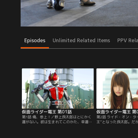
Episodes
Unlimited Related Items
PPV Rel
仮面ライダー電王 第01話
仮面ライダー電王 第
第1話 俺、参上！／野上良太郎はとにかく
第2話 ライド・オン・タ
運がない。彼は生まれてこのかた、幸運と
王”となった良太郎。だ
いうものに出会ったことがなかった。ある
たイマジンの助けがなけ
日、彼は出会ってしまう。未来からの侵略
つかなかった。彼らは未
者イマジンと…そして、時空を超える列
良太郎の心のイメージを