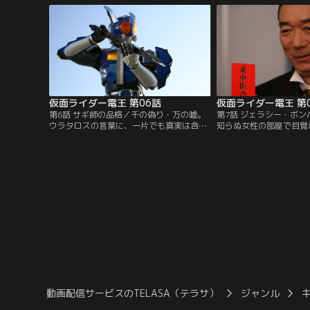
車・デンライナーと。人類の運命は、世界
郎』の赤鬼の姿となった
で最も運のない少年の手に握られた。それ
えているのか。それとも
は、彼にとって人生最大の不幸か、それと
のか？そして、その正体
も幸運か？
仮面ライダー電王 第06話
仮面ライダー電王 第
第6話 サギ師の品格／千の偽り・万の嘘。
第7話 ジェラシー・ボ
ウラタロスの言葉に、一片でも真実は含ま
知らぬ女性の部屋で目覚
れているのか？チケットなしでデンライナ
タロスがモモタロスの目
ーに乗車する彼に、オーナーは下車を促
郎の体を借りて遊び歩い
す。良太郎にゆだねられる選択。ウラタロ
てて部屋を飛び出す良太
スを時のはざまに追放するのか。それとも
姿を目撃した男、女性の
信用ゼロの彼を受け入れるのか。ウラタロ
ジェラシーに燃えてミル
スはもう一つの選択をする。サギ師の誇り
撃！しかも彼の腹には、
にかけて…。
動画配信サービスのTELASA（テラサ）
ジャンル