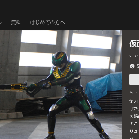
ル
無料
はじめての方へ
仮
2007
Are
第2
げた
の婚
のこ
リュ
る。