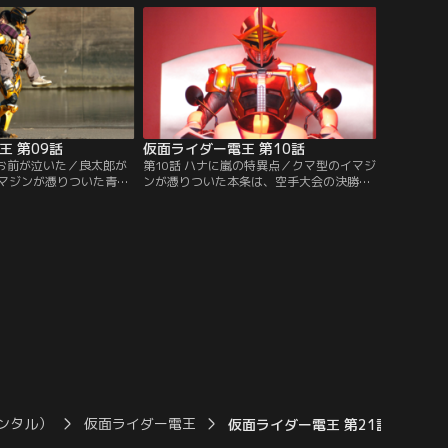
く。またしても過去にジ
のか。良太郎の体をめぐり、先住権を主張
ン。だが、モモタロスの
するモモタロスとの間でバトルが始まる。
決意を固めた良太郎
そうするうち、別のイマジンが大輝と契
約。その契約とは？
王 第09話
仮面ライダー電王 第10話
にお前が泣いた／良太郎が
第10話 ハナに嵐の特異点／クマ型のイマジ
マジンが憑りついた青
ンが憑りついた本条は、空手大会の決勝戦
ロスの力でも、本条のパ
の最中に倒れた選手。その本条を徹底マー
い。「俺の強さは…泣け
クするハナ。イマジンを激しく憎んでやま
最近、空手家がつぎつぎ
ない彼女は、いったい何を背負っているの
件は、彼の仕業か？自他
か。トップ争いをつづけてきた選手が、イ
イマジンに、どう立ち向
マジンと契約してまで望んだもの…。その
向こうに、かたくなに秘めてきたハナの秘
密が明かされる！
ンタル）
仮面ライダー電王
仮面ライダー電王 第21話