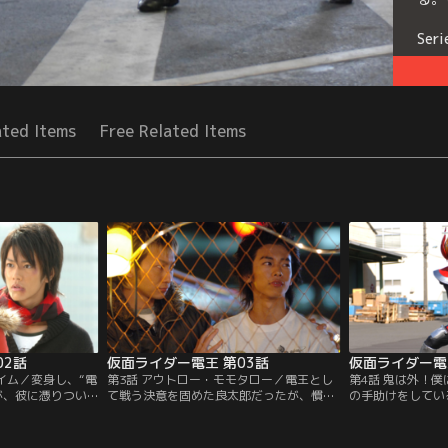
Seri
ated Items
Free Related Items
02話
仮面ライダー電王 第03話
仮面ライダー電
イム／変身し、“電
第3話 アウトロー・モモタロー／電王とし
第4話 鬼は外！
が、彼に憑りつい
て戦う決意を固めた良太郎だったが、慣れ
の手助けをしてい
れば、勝利はおぼ
ない戦いに疲労困憊。そんな彼が倒れたス
の良太郎も許せず
来からの侵略者。
キに、モモタロスが憑りついては、勝手に
うとする。カメレ
借りて、『桃太
体を使う。山越佑という売れないミュージ
ほどの金がほしい