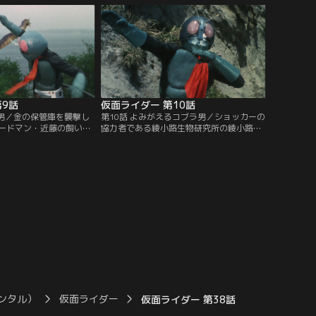
る。
た。本郷はちか子を守ろうとするが、ショ
ッカーに操られているちか子は、遂に核爆
発による人工地震計画を完成させてしまっ
た。
第9話
仮面ライダー 第10話
ラ男／金の保管庫を襲撃し
第10話 よみがえるコブラ男／ショッカーの
ードマン・近藤の飼い犬
協力者である綾小路生物研究所の綾小路律
を落としてしまった。キ
子は、「動物買います」という広告で動物
男は近藤を襲撃、近藤の
の血を集め、さらには動物を持ち込む人々
に取られてしまったこと
を捕らえていた。犬を失って悲しむ少年か
カーの手に落ちてしま
ら事件を知った本郷は、綾小路研究所へ急
脳改造の危機が迫る。だ
行する。一方、コブラ男は、用済みとなっ
追って立花藤兵衛が現れ
た律子を始末し、研究所の金を狙って暗躍
を始める。
ンタル）
仮面ライダー
仮面ライダー 第38話