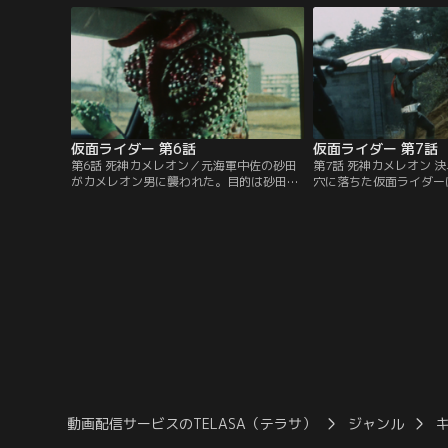
転により脱出に成功するも、二人を追って
郷が父・緑川博士を殺し
きた蜘蛛男の手によって博士を殺されてし
って来たルリ子は蝙蝠男
まった。
しまう。
仮面ライダー 第6話
仮面ライダー 第7話
第6話 死神カメレオン／元海軍中佐の砂田
第7話 死神カメレオン 
がカメレオン男に襲われた。目的は砂田が
穴に落ちた仮面ライダー
所有する潜水艦の模型。そこにはナチスの
でパワーを失い、本郷の
秘宝に関する秘密が隠されていたのだ。だ
た。危機に瀕した本郷だ
が、危機に気付いた本郷はこれを阻止し、
奪った鉄箱がニセ物であ
隠されていた地図を手がかりにナチスの鉄
物のありかと引き換えに
箱を手に入れる。
た。本物の鉄箱を追って
阪へ急行する。
動画配信サービスのTELASA（テラサ）
ジャンル