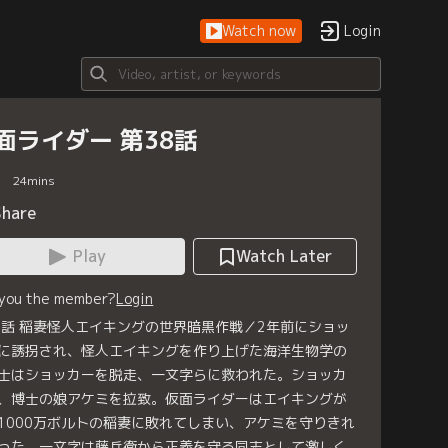
Watch now
Login
面ライダー 第38話
24
mins
Share
Play
Watch Later
 you the member?
Login
8話 稲妻怪人エイキングの世界暗黒作戦／2年前にショッ
に誘拐され、怪人エイキングを作り上げた海洋生物学の
士はショッカーを脱走、一文字らに救われた。ショッカ
、博士の娘アケミを拉致。仮面ライダーはエイキングが
1000万ボルトの稲妻に敗れてしまい、アケミを守りきれ
った。一文字は藤兵衛から正義を守る同志として激しく