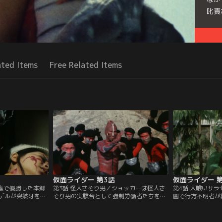
叱責
Seri
ated Items
Free Related Items
仮面ライダー 第3話
仮面ライダー 
手権で優勝した本郷
第3話 怪人さそり男／ショッカーは怪人さ
第4話 人喰いサ
デルが突然牙を剥
そり男の実験台として強制労働者たちを解
園で行方不明者が
不審を抱いた本郷
放した。10分間逃げ延びれば自由の身にな
れた健二少年は、
と、そこはショッ
ると知らされた労働者たちだが、さそり男
ニアンに襲われた
ていた。一方、本
の手によって次々と抹殺されてしまう。だ
信じて現場の調査