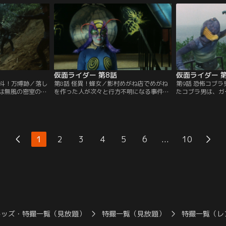
た犯人と信じて追
が、ショッカーは本郷を罠にかけるため一
カーの襲撃を受け
の毒牙にかかって
人の老人をわざと取り逃がした。
仮面ライダー 第8話
仮面ライダー 
決斗！万博跡／落し
第8話 怪異！蜂女／影村めがね店でめがね
第9話 恐怖コブ
は無風の密室の中
を作った人が次々と行方不明になる事件を
たコブラ男は、ガ
姿に戻ってしまっ
知った本郷は調査を開始。だが、囮となっ
に吼えられ、キバ
が、ショッカーが
てめがねを作ったルリ子までもが行方不明
バを求めるコブラ
ることを告げ、本
になってしまう。めがね店の車を追跡し、
息子・武彦も人質
辛くも窮地を脱し
ショッカーのアジトに辿り着いた本郷は、
で、本郷もショッ
カメレオン男は大
めがねをかけた人間を超音波で操り、毒ガ
う。本郷に再度の
...
1
2
3
4
5
6
10
ス工場の奴隷に変えてしまう蜂女の企みを
がその時、本郷を
知る。
た。
キッズ・特撮一覧（見放題）
特撮一覧（見放題）
特撮一覧（レ