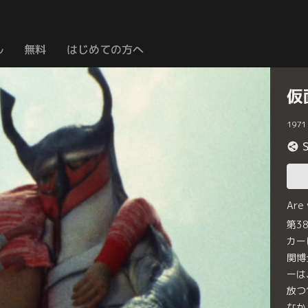
ル
無料
はじめての方へ
仮
1971
Are
第3
カー
関博
ーは
放つ
なか