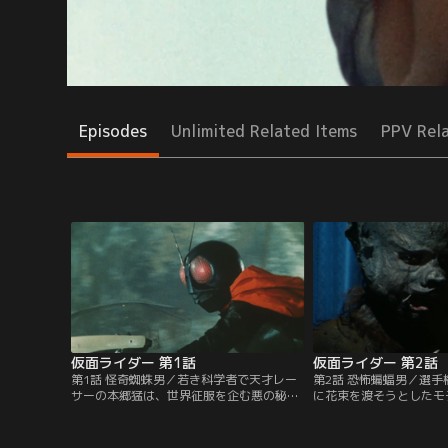
Episodes
Unlimited Related Items
PPV Rel
仮面ライダー 第1話
仮面ライダー 第2話
第1話 怪奇蜘蛛男／若き科学者で天才レー
第2話 恐怖蝙蝠男／選
サーの本郷猛は、世界征服を企む悪の秘密
に花束を渡そうとしたモ
結社・ショッカーに誘拐され改造手術を施
いて襲いかかってきた。
されてしまう。だが、脳改造手術の直前、
が彼女の部屋を調査する
ショッカーに捕えられていた緑川博士の機
カーの人体実験室と化し