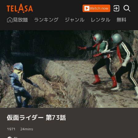
Watch now
見放題
ランキング
ジャンル
レンタル
無料
は
仮面ライダー 第73話
1971
24
mins