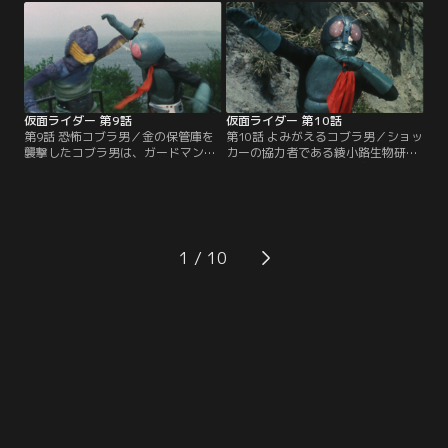
箱がニセ物であることを告げ、本物
しまう。めがね店の車を追跡し、シ
のありかと引き換えに辛くも窮地を
ョッカーのアジトに辿り着いた本郷
脱した。本物の鉄箱を追ってカメレ
は、めがねをかけた人間を超音波で
オン男は大阪へ急行する。
操り、毒ガス工場の奴隷に変えてし
まう蜂女の企みを知る。
仮面ライダー 第9話
仮面ライダー 第10話
第9話 恐怖コブラ男／金の保管庫を
第10話 よみがえるコブラ男／ショッ
襲撃したコブラ男は、ガードマン・
カーの協力者である綾小路生物研究
近藤の飼い犬に吼えられ、キバを落
所の綾小路律子は、「動物買いま
としてしまった。キバを求めるコブ
す」という広告で動物の血を集め、
ラ男は近藤を襲撃、近藤の息子・武
さらには動物を持ち込む人々を捕ら
彦も人質に取られてしまったこと
えていた。犬を失って悲しむ少年か
で、本郷もショッカーの手に落ちて
ら事件を知った本郷は、綾小路研究
しまう。本郷に再度の脳改造の危機
所へ急行する。一方、コブラ男は、
1
が迫る。だがその時、本郷を追って
用済みとなった律子を始末し、研究
立花藤兵衛が現れた。
所の金を狙って暗躍を始める。