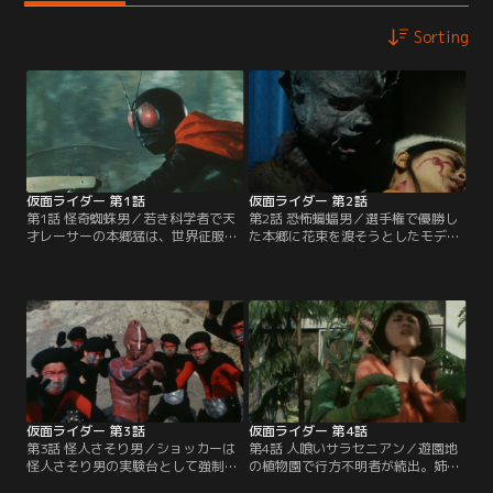
Sorting
仮面ライダー 第1話
仮面ライダー 第2話
第1話 怪奇蜘蛛男／若き科学者で天
第2話 恐怖蝙蝠男／選手権で優勝し
才レーサーの本郷猛は、世界征服を
た本郷に花束を渡そうとしたモデル
企む悪の秘密結社・ショッカーに誘
が突然牙を剥いて襲いかかってき
拐され改造手術を施されてしまう。
た。不審を抱いた本郷が彼女の部屋
だが、脳改造手術の直前、ショッカ
を調査すると、そこはショッカーの
ーに捕えられていた緑川博士の機転
人体実験室と化していた。一方、本
により脱出に成功するも、二人を追
郷が父・緑川博士を殺した犯人と信
ってきた蜘蛛男の手によって博士を
じて追って来たルリ子は蝙蝠男の毒
殺されてしまった。
牙にかかってしまう。
仮面ライダー 第3話
仮面ライダー 第4話
第3話 怪人さそり男／ショッカーは
第4話 人喰いサラセニアン／遊園地
怪人さそり男の実験台として強制労
の植物園で行方不明者が続出。姉の
働者たちを解放した。10分間逃げ延
雪江をさらわれた健二少年は、姉が