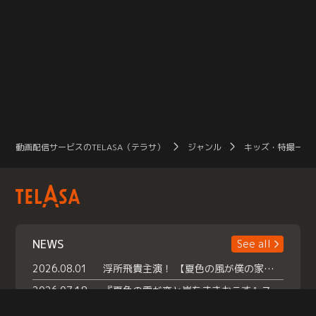
動画配信サービスのTELASA（テラサ）
ジャンル
キッズ・特撮一覧
NEWS
See all
2026.08.01
浮所飛貴主演！ 【夏色の風が僕の家にやってきた】 本日よりテラサで独占配信スタート！
2026.07.18
『夏色の雲が恋と嵐をまきおこす』スペシャルメイキング 【Part1】2026年７月18日（土）23時30分～配信スタート！話題のシーンの裏側を大公開！豪華キャスト大集合！ 『武宮家 真夏の家族会議』開催！
2026.07.15
救命医・遥（今田）の《心揺さぶる過去》や、 麻酔科医・権野（船越英一郎）の《謎多きプライベート》など… 《知られざるエピソード》を独占配信！