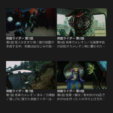
びれば自由の身になると知らされた
巨大なキングサラセニアンに襲われ
労働者たちだが、さそり男の手によ
たと訴える。少年の言葉を信じて現
って次々と抹殺されてしまう。だ
場の調査を開始した本郷はショッカ
が、ショッカーは本郷を罠にかける
ーの襲撃を受ける。
ため一人の老人をわざと取り逃がし
た。
仮面ライダー 第5話
仮面ライダー 第6話
第5話 怪人かまきり男／謎の地震が
第6話 死神カメレオン／元海軍中佐
多発する中、本郷は幼なじみの地震
の砂田がカメレオン男に襲われた。
学者・雨宮ちか子から「大地震を起
目的は砂田が所有する潜水艦の模
こそうと企むものがいる」との連絡
型。そこにはナチスの秘宝に関する
を受ける。久しぶりにちか子と再会
秘密が隠されていたのだ。だが、危
した本郷を怪人かまきり男が襲っ
機に気付いた本郷はこれを阻止し、
た。本郷はちか子を守ろうとする
隠されていた地図を手がかりにナチ
が、ショッカーに操られているちか
スの鉄箱を手に入れる。
子は、遂に核爆発による人工地震計
画を完成させてしまった。
仮面ライダー 第7話
仮面ライダー 第8話
第7話 死神カメレオン 決斗！万博跡
第8話 怪異！蜂女／影村めがね店で
／落し穴に落ちた仮面ライダーは無
めがねを作った人が次々と行方不明
風の密室の中でパワーを失い、本郷
になる事件を知った本郷は調査を開
の姿に戻ってしまった。危機に瀕し
始。だが、囮となってめがねを作っ
た本郷だが、ショッカーが奪った鉄
たルリ子までもが行方不明になって