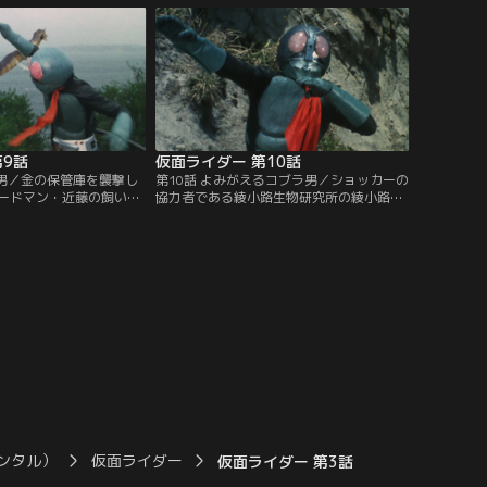
る。
た。本郷はちか子を守ろうとするが、ショ
ッカーに操られているちか子は、遂に核爆
発による人工地震計画を完成させてしまっ
た。
第9話
仮面ライダー 第10話
ラ男／金の保管庫を襲撃し
第10話 よみがえるコブラ男／ショッカーの
ードマン・近藤の飼い犬
協力者である綾小路生物研究所の綾小路律
を落としてしまった。キ
子は、「動物買います」という広告で動物
男は近藤を襲撃、近藤の
の血を集め、さらには動物を持ち込む人々
に取られてしまったこと
を捕らえていた。犬を失って悲しむ少年か
カーの手に落ちてしま
ら事件を知った本郷は、綾小路研究所へ急
脳改造の危機が迫る。だ
行する。一方、コブラ男は、用済みとなっ
追って立花藤兵衛が現れ
た律子を始末し、研究所の金を狙って暗躍
を始める。
ンタル）
仮面ライダー
仮面ライダー 第3話