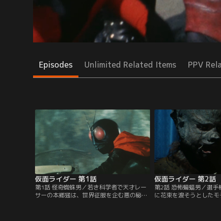
Episodes
Unlimited Related Items
PPV Rel
仮面ライダー 第1話
仮面ライダー 第2話
第1話 怪奇蜘蛛男／若き科学者で天才レー
第2話 恐怖蝙蝠男／選
サーの本郷猛は、世界征服を企む悪の秘密
に花束を渡そうとしたモ
結社・ショッカーに誘拐され改造手術を施
いて襲いかかってきた。
されてしまう。だが、脳改造手術の直前、
が彼女の部屋を調査する
ショッカーに捕えられていた緑川博士の機
カーの人体実験室と化し