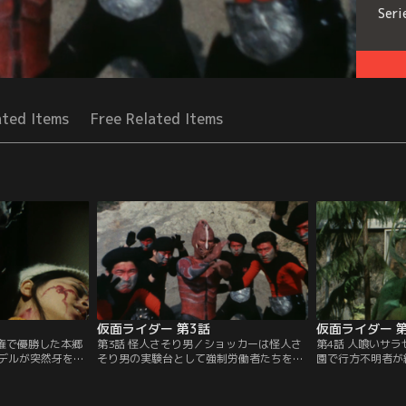
Seri
ated Items
Free Related Items
仮面ライダー 第3話
仮面ライダー 
手権で優勝した本郷
第3話 怪人さそり男／ショッカーは怪人さ
第4話 人喰いサ
デルが突然牙を剥
そり男の実験台として強制労働者たちを解
園で行方不明者が
不審を抱いた本郷
放した。10分間逃げ延びれば自由の身にな
れた健二少年は、
と、そこはショッ
ると知らされた労働者たちだが、さそり男
ニアンに襲われた
ていた。一方、本
の手によって次々と抹殺されてしまう。だ
信じて現場の調査