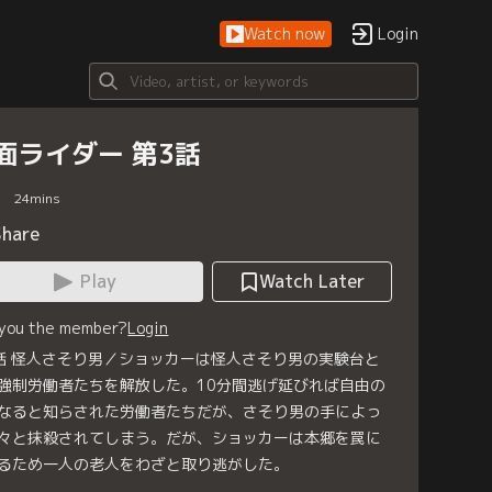
Watch now
Login
面ライダー 第3話
24
mins
Share
Play
Watch Later
 you the member?
Login
話 怪人さそり男／ショッカーは怪人さそり男の実験台と
強制労働者たちを解放した。10分間逃げ延びれば自由の
なると知らされた労働者たちだが、さそり男の手によっ
々と抹殺されてしまう。だが、ショッカーは本郷を罠に
るため一人の老人をわざと取り逃がした。