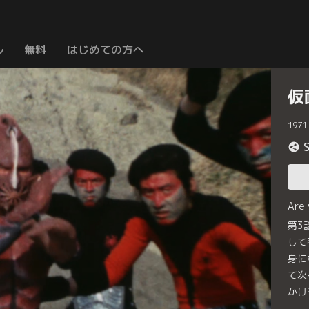
ル
無料
はじめての方へ
仮
1971
Are
第3
して
身に
て次
かけ