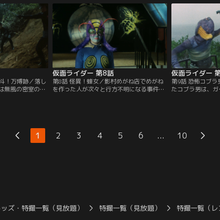
た犯人と信じて追
が、ショッカーは本郷を罠にかけるため一
カーの襲撃を受け
の毒牙にかかって
人の老人をわざと取り逃がした。
仮面ライダー 第8話
仮面ライダー 
決斗！万博跡／落し
第8話 怪異！蜂女／影村めがね店でめがね
第9話 恐怖コブ
は無風の密室の中
を作った人が次々と行方不明になる事件を
たコブラ男は、ガ
姿に戻ってしまっ
知った本郷は調査を開始。だが、囮となっ
に吼えられ、キバ
が、ショッカーが
てめがねを作ったルリ子までもが行方不明
バを求めるコブラ
ることを告げ、本
になってしまう。めがね店の車を追跡し、
息子・武彦も人質
辛くも窮地を脱し
ショッカーのアジトに辿り着いた本郷は、
で、本郷もショッ
カメレオン男は大
めがねをかけた人間を超音波で操り、毒ガ
う。本郷に再度の
...
1
2
3
4
5
6
10
ス工場の奴隷に変えてしまう蜂女の企みを
がその時、本郷を
知る。
た。
キッズ・特撮一覧（見放題）
特撮一覧（見放題）
特撮一覧（レ