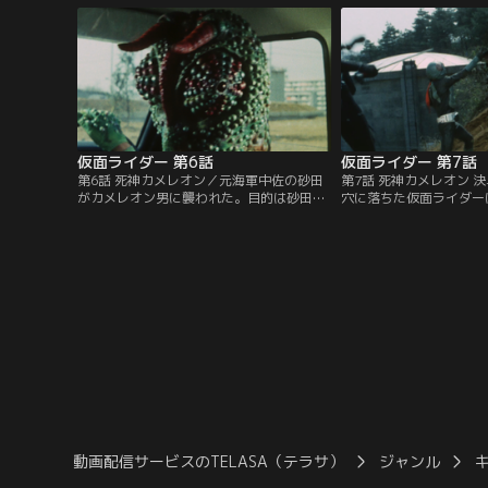
転により脱出に成功するも、二人を追って
郷が父・緑川博士を殺し
きた蜘蛛男の手によって博士を殺されてし
って来たルリ子は蝙蝠男
まった。
しまう。
仮面ライダー 第6話
仮面ライダー 第7話
第6話 死神カメレオン／元海軍中佐の砂田
第7話 死神カメレオン 
がカメレオン男に襲われた。目的は砂田が
穴に落ちた仮面ライダー
所有する潜水艦の模型。そこにはナチスの
でパワーを失い、本郷の
秘宝に関する秘密が隠されていたのだ。だ
た。危機に瀕した本郷だ
が、危機に気付いた本郷はこれを阻止し、
奪った鉄箱がニセ物であ
隠されていた地図を手がかりにナチスの鉄
物のありかと引き換えに
箱を手に入れる。
た。本物の鉄箱を追って
阪へ急行する。
動画配信サービスのTELASA（テラサ）
ジャンル