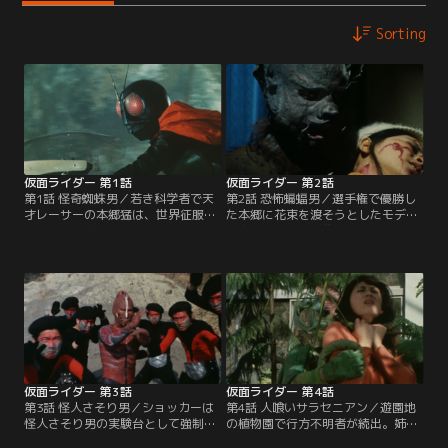
Sorting
仮面ライダー 第1話
仮面ライダー 第2話
第1話 怪奇蜘蛛男／若き科学者で天
第2話 恐怖蝙蝠男／選手権で優勝し
才レーサーの本郷猛は、世界征服を
た本郷に花束を渡そうとしたモデル
企む悪の秘密結社・ショッカーに誘
が突然牙を剥いて襲いかかってき
拐され改造手術を施されてしまう。
た。不審を抱いた本郷が彼女の部屋
だが、脳改造手術の直前、ショッカ
を調査すると、そこはショッカーの
ーに捕えられていた緑川博士の機転
人体実験室と化していた。一方、本
により脱出に成功するも、二人を追
郷が父・緑川博士を殺した犯人と信
ってきた蜘蛛男の手によって博士を
じて追って来たルリ子は蝙蝠男の毒
殺されてしまった。
牙にかかってしまう。
仮面ライダー 第3話
仮面ライダー 第4話
第3話 怪人さそり男／ショッカーは
第4話 人喰いサラセニアン／遊園地
怪人さそり男の実験台として強制労
の植物園で行方不明者が続出。姉の
働者たちを解放した。10分間逃げ延
雪江をさらわれた健二少年は、姉が