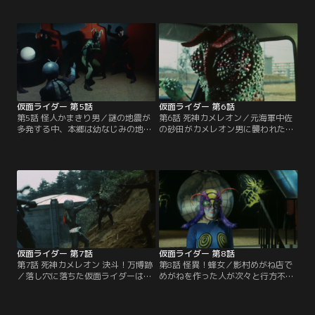
びれば自由の身になると知らされた
巨大なキングサラセニアンに襲われ
労働者たちだが、さそり男の手によ
たと訴える。少年の言葉を信じて現
って次々と抹殺されてしまう。だ
場の調査を開始した本郷はショッカ
が、ショッカーは本郷を罠にかける
ーの襲撃を受ける。
ため一人の老人をわざと取り逃がし
た。
仮面ライダー 第5話
仮面ライダー 第6話
第5話 怪人かまきり男／謎の地震が
第6話 死神カメレオン／元海軍中佐
多発する中、本郷は幼なじみの地震
の砂田がカメレオン男に襲われた。
学者・雨宮ちか子から「大地震を起
目的は砂田が所有する潜水艦の模
こそうと企むものがいる」との連絡
型。そこにはナチスの秘宝に関する
を受ける。久しぶりにちか子と再会
秘密が隠されていたのだ。だが、危
した本郷を怪人かまきり男が襲っ
機に気付いた本郷はこれを阻止し、
た。本郷はちか子を守ろうとする
隠されていた地図を手がかりにナチ
が、ショッカーに操られているちか
スの鉄箱を手に入れる。
子は、遂に核爆発による人工地震計
画を完成させてしまった。
仮面ライダー 第7話
仮面ライダー 第8話
第7話 死神カメレオン 決斗！万博跡
第8話 怪異！蜂女／影村めがね店で
／落し穴に落ちた仮面ライダーは無
めがねを作った人が次々と行方不明
風の密室の中でパワーを失い、本郷
になる事件を知った本郷は調査を開
の姿に戻ってしまった。危機に瀕し
始。だが、囮となってめがねを作っ
た本郷だが、ショッカーが奪った鉄
たルリ子までもが行方不明になって