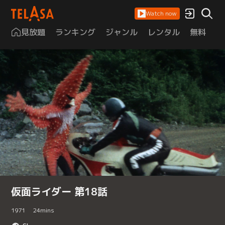
Watch now
見放題
ランキング
ジャンル
レンタル
無料
は
仮面ライダー 第18話
1971
24
mins