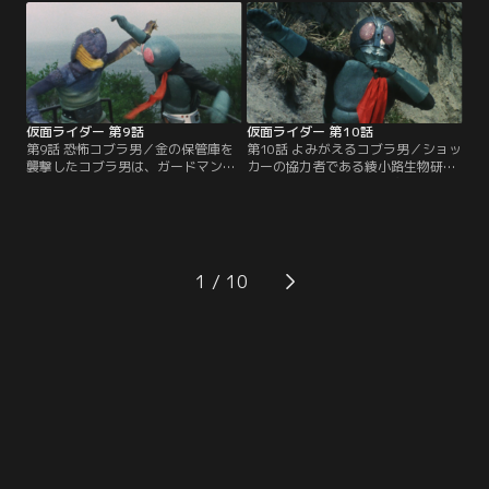
箱がニセ物であることを告げ、本物
しまう。めがね店の車を追跡し、シ
のありかと引き換えに辛くも窮地を
ョッカーのアジトに辿り着いた本郷
脱した。本物の鉄箱を追ってカメレ
は、めがねをかけた人間を超音波で
オン男は大阪へ急行する。
操り、毒ガス工場の奴隷に変えてし
まう蜂女の企みを知る。
仮面ライダー 第9話
仮面ライダー 第10話
第9話 恐怖コブラ男／金の保管庫を
第10話 よみがえるコブラ男／ショッ
襲撃したコブラ男は、ガードマン・
カーの協力者である綾小路生物研究
近藤の飼い犬に吼えられ、キバを落
所の綾小路律子は、「動物買いま
としてしまった。キバを求めるコブ
す」という広告で動物の血を集め、
ラ男は近藤を襲撃、近藤の息子・武
さらには動物を持ち込む人々を捕ら
彦も人質に取られてしまったこと
えていた。犬を失って悲しむ少年か
で、本郷もショッカーの手に落ちて
ら事件を知った本郷は、綾小路研究
しまう。本郷に再度の脳改造の危機
所へ急行する。一方、コブラ男は、
1
が迫る。だがその時、本郷を追って
用済みとなった律子を始末し、研究
立花藤兵衛が現れた。
所の金を狙って暗躍を始める。