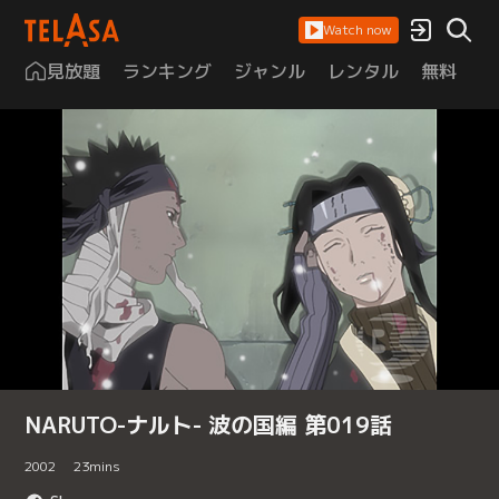
Watch now
見放題
ランキング
ジャンル
レンタル
無料
は
NARUTO-ナルト- 波の国編 第019話
2002
23
mins