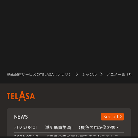
動画配信サービスのTELASA（テラサ）
ジャンル
アニメ一覧（見放
NEWS
See all
2026.08.01
浮所飛貴主演！ 【夏色の風が僕の家にやってきた】 本日よりテラサで独占配信スタート！
2026.07.18
『夏色の雲が恋と嵐をまきおこす』スペシャルメイキング 【Part1】2026年７月18日（土）23時30分～配信スタート！話題のシーンの裏側を大公開！豪華キャスト大集合！ 『武宮家 真夏の家族会議』開催！