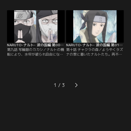
れていることを知った。そんな中で
攻撃もまったく通用しない。圧倒的
現れた「桃地再不斬」という強敵に
な力の差にがく然とするナルトはパ
興奮するナルト。しかし、カカシは
ニックになり、逃げ出そうとする。
「とうていお前のかなう相手ではな
だが、「二度と逃げない」という左
い」とナルトに告げる。いつもと様
手の誓いを思い出し、勇気を振りし
子の違うカカシに、ナルトたちはた
ぼって踏みとどまる。そんなナルト
だならぬものを感じて…。【提供：
の脳裏に起死回生の作戦が閃く…。
バンダイチャンネル】
【提供：バンダイチャンネル】
NARUTO-ナルト- 波の国編 第009話
NARUTO-ナルト- 波の国編 第010話
第九話 写輪眼のカカシ／ナルトの機
第十話 チャクラの森／ようやくタズ
転により、水牢が破られ自由になっ
ナの家に着いたナルトたち。再不斬
たカカシが再不斬に立ち向かった。
を倒した安心感からナルトたちには
そしてカカシは、「写輪眼」によっ
余裕ができていたが、カカシには一
て再不斬の術「水遁大瀑布」を一瞬
つの疑問があった。本来の追い忍な
にしてコピーし、再不斬に叩きつけ
らば抹殺した相手をその場であとか
た。自分の行動が読みとられ、さら
たもなく消去するはずなのに、なぜ
に自分の術で、それも数倍の破壊力
あの仮面の少年は再不斬の遺体を持
1
を持つカカシの攻撃により再不斬は
ち帰ったのか？そして、みちびき出
ひん死の重傷を負うが…。【提供：
された答えは…。【提供：バンダイ
バンダイチャンネル】
チャンネル】