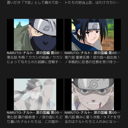
習いだが「下忍」として晴れて忍者
トたちの担当上忍、はたけカカシが
となったナルトは、「三人一組（ス
やってきた。どこかのん気なカカシ
リーマンセル）」の班を組むこと
は、最初の日から大遅刻をし、しか
に。ナルトと同じ班になったのは、
もナルトが仕掛けたイタズラに簡単
春野サクラとうちはサスケ。ナルト
にひっかかってしまうほどのトロく
はサクラにゾッコンだが、肝心のサ
ささ。だが、カカシが厳しい試練を
クラはサスケに夢中だ。しかもサス
ナルトたちに言いわたす。それは三
ケは、見た目だけでなく実力もピカ
人のうち一人しか合格できないとい
イチのエリート。おもしろくないナ
われている「サバイバル演習」だっ
ルトは…。【提供：バンダイチャン
た…。【提供：バンダイチャンネ
ネル】
ル】
NARUTO-ナルト- 波の国編 第005話
NARUTO-ナルト- 波の国編 第006話
第五話 失格？カカシの結論／カカシ
第六話 重要任務！波の国へ超出発！
によって与えられた試練に苦戦する
／本格的に忍者の任務を受け持つこ
ナルトたち。上忍であるカカシの真
とになったナルトたち。その任務は
の実力の前に、天と地ほどの差を感
といえば退屈な仕事ばかりだった。
じ、なす術がない三人。このままで
不満がたまるナルトは三代目火影に
は全員アカデミーに逆もどりになっ
猛抗議。ヘソを曲げたナルトに困惑
てしまうと焦り始めるナルトたち。
気味の火影だが、ナルトのやる気を
ところが、実はカカシはこの試練の
感じとり、重要な任務を与えること
中で、ある重要なことをナルトたち
にする。それは「タズナ」という人
三人に教えようとしていた…。【提
物を祖国の「波の国」まで護衛する
供：バンダイチャンネル】
任務で…。【提供：バンダイチャン
ネル】
NARUTO-ナルト- 波の国編 第007話
NARUTO-ナルト- 波の国編 第008話
第七話 霧の暗殺者！／波の国にたど
第八話 痛みに誓う決意／タズナを守
り着いたナルトたちは、この国が
るのはナルトたち三人のみになって
「ガトー」という悪徳商人に支配さ
しまった。しかもナルトとサスケの