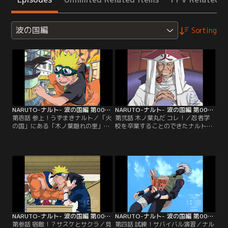
波の国編
Sorting
NARUTO-ナルト- 波の国編 第001話
NARUTO-ナルト- 波の国編 第002話
第壱話 参上！うずまきナルト／「火
第弐話 木ノ葉丸だ コレ！／忍者学
の国」にある「木ノ葉隠れの里」
校を卒業することのできたナルトは
は、忍者たちが住む隠れ里と呼ばれ
忍者登録書を提出しに行ったとき、
る場所。忍者学校（アカデミー）の
三代目火影の孫である木ノ葉丸と出
落ちこぼれ、うずまきナルトは今日
会った。自分のことを「火影の孫」
もイタズラばかり。そして、またし
として特別扱いしなかったナルトを
ても卒業試験に落第してしまう。そ
木ノ葉丸は「親分」と呼び、勝手に
んなある日、初代火影が残した「封
後をついてまわるようになる。木ノ
印の書」が盗まれるという事件が発
葉丸は今すぐにでも火影になってみ
生した。その犯人はナルトだった
んなに認められたいと考えていた
が…。【提供：バンダイチャンネ
が…。【提供：バンダイチャンネ
ル】
ル】
NARUTO-ナルト- 波の国編 第003話
NARUTO-ナルト- 波の国編 第004話
第参話 宿敵！？サスケとサクラ／見
第四話 試練！サバイバル演習／ナル