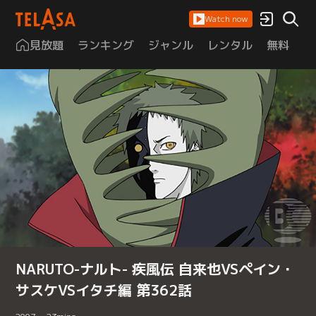
Watch now
見放題
ランキング
ジャンル
レンタル
無料
は
NARUTO-ナルト- 疾風伝 自来也VSペイン・
サスケVSイタチ編 第362話