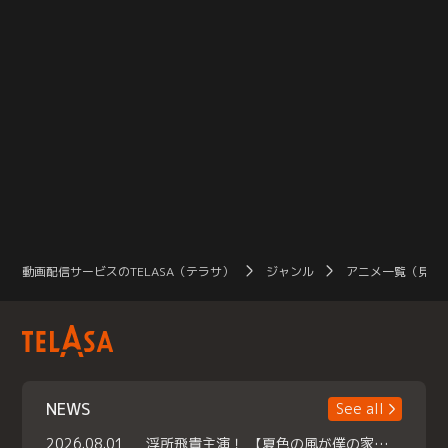
動画配信サービスのTELASA（テラサ）
ジャンル
アニメ一覧（見放
NEWS
See all
2026.08.01
浮所飛貴主演！ 【夏色の風が僕の家にやってきた】 本日よりテラサで独占配信スタート！