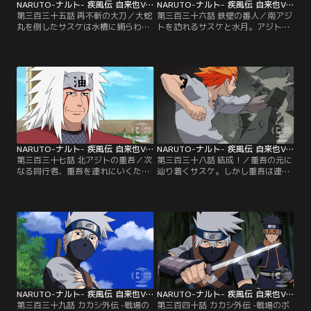
NARUTO-ナルト- 疾風伝 自来也VSペイン・サスケVSイタチ編 第335話
NARUTO-ナルト- 疾風伝 自来也VSペイン・サスケVSイタチ編 第336話
第三百三十五話 再不斬の大刀／大蛇
第三百三十六話 鉄壁の番人／南アジ
丸を倒したサスケは水槽に捕らわれ
トを訪れるサスケと水月。アジトの
ていた男--水月に自由を与える。し
警備の手薄さに驚く水月だが、囚人
かし水月は、自分と一緒にくるよう
たちが逃げられないのは香燐の能力
にとのサスケの申し出を簡単には受
ゆえだという。同行を渋る香燐を
け入れない。サスケがかつて百地再
「牢番」という役割から解放するた
不斬を倒した小隊に属していたと知
め、囚人たちを水月に解放させてし
る水月は、「自分が再不斬の大刀を
まうサスケ。取り残された密室でサ
手に入れられたら、サスケに付いて
スケを見つめる香燐の脳裏には、数
もいい」と条件を出すのだった。
年前の出会いの光景がよみがえって
【提供：バンダイチャンネル】
いた。【提供：バンダイチャンネ
ル】
NARUTO-ナルト- 疾風伝 自来也VSペイン・サスケVSイタチ編 第337話
NARUTO-ナルト- 疾風伝 自来也VSペイン・サスケVSイタチ編 第338話
第三百三十七話 北アジトの重吾／次
第三百三十八話 結成！／重吾の元に
なる同行者、重吾を連れにいくた
辿り着くサスケ。しかし重吾は連れ
め、北アジトに向かうサスケたち。
出されることを断固拒否する。この
道行き、香燐は北アジトが恐るべき
ままのたれ死んだとしても絶対にア
人体実験場であることを告げる。重
ジトを出ないと、頑なに心を閉ざす
吾は異常な殺人衝動を持つ忍で、大
重吾だが、湧き上がる殺人衝動に身
蛇丸の呪印の元となる酵素を持つ、
を任せ、サスケとの戦闘に突入して
唯一のオリジナルだという。辿り着
ゆく。水月が加わり、更に熾烈を極
いた北アジトでは、大蛇丸死すの情
めてゆく戦いの中で、重吾の脳裏に
報を受けた実験体たちが暴動を起こ
蘇る懐かしい面影とは…。【提供：
していた。【提供：バンダイチャン
バンダイチャンネル】
ネル】
NARUTO-ナルト- 疾風伝 自来也VSペイン・サスケVSイタチ編 第339話
NARUTO-ナルト- 疾風伝 自来也VSペイン・サスケVSイタチ編 第340話
第三百三十九話 カカシ外伝 -戦場の
第三百四十話 カカシ外伝 -戦場のボ