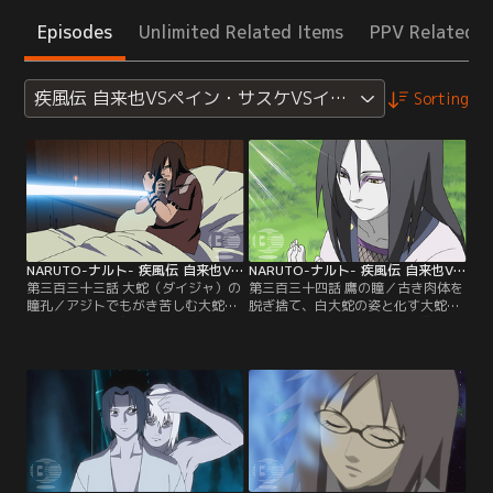
Episodes
Unlimited Related Items
PPV Related I
疾風伝 自来也VSペイン・サスケVSイタチ編
Sorting
NARUTO-ナルト- 疾風伝 自来也VSペイン・サスケVSイタチ編 第333話
NARUTO-ナルト- 疾風伝 自来也VSペイン・サスケVSイタチ編 第334話
第三百三十三話 大蛇（ダイジャ）の
第三百三十四話 鷹の瞳／古き肉体を
瞳孔／アジトでもがき苦しむ大蛇
脱ぎ捨て、白大蛇の姿と化す大蛇
丸。その肉体を永らえさせるにはも
丸。サスケの肉体を得ようと襲い掛
はやレベル10の薬が必要だった。し
かる大蛇丸の脳裏に、両親の墓前で
かしやまぬ激痛の中、転生への気力
見た白蛇の抜け殻の思い出がよみが
を漲らせる大蛇丸。一方、サスケも
える。写輪眼への渇望に突き動かさ
また転生の時が近いことを感じてい
れるまま、遂にサスケの自由を奪う
た。里抜けから三年という歳月を経
大蛇丸。やがて始まる、誰も抗えな
て、サスケが出した結論とは…。
い「転生の儀式」とは…。【提供：
【提供：バンダイチャンネル】
バンダイチャンネル】