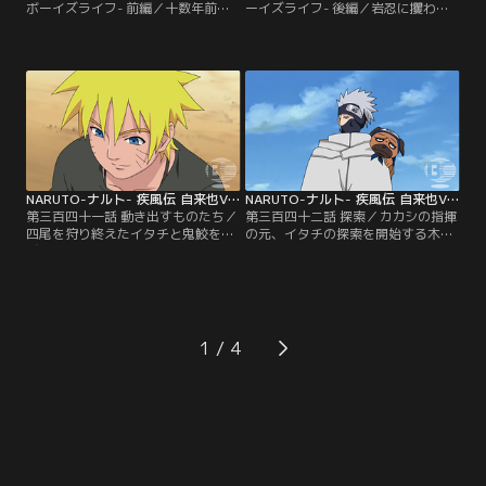
ボーイズライフ- 前編／十数年前、
ーイズライフ- 後編／岩忍に攫われ
大陸では忍五大国の統治が揺らぎ、
たリンを救出すべく、任務続行を主
全土を巻き込む第三次忍界大戦が勃
張するカカシと別れ、一人敵のアジ
発していた。後の四代目火影である
トに向かうオビト。だが敵に動きを
ミナトの小隊に属する少年カカシ
察知され、返り討ちにあったオビト
は、うちは一族のオビトと医療忍者
を救ったのは、駆けつけたカカシだ
リンとともに、神無毘橋での任務に
った。しかしオビトを庇ったせいで
赴く。ことあるごとに掟を振りかざ
カカシは左目を失ってしまう。自分
すカカシを鬱陶しがるオビトだが、
のふがいなさを噛み締めるオビトに
カカシのこだわりには…。【提供：
訪れるある変化とは…。【提供：バ
バンダイチャンネル】
ンダイチャンネル】
NARUTO-ナルト- 疾風伝 自来也VSペイン・サスケVSイタチ編 第341話
NARUTO-ナルト- 疾風伝 自来也VSペイン・サスケVSイタチ編 第342話
第三百四十一話 動き出すものたち／
第三百四十二話 探索／カカシの指揮
四尾を狩り終えたイタチと鬼鮫を呼
の元、イタチの探索を開始する木ノ
びつける“暁”のリーダー。一堂に会
葉。一方、サスケ率いる「蛇」の
したメンバーたちに、リーダーは大
面々もまたイタチの情報を集めるた
蛇丸の死と、それを倒したサスケが
め動き出していた。時を同じくし
今後“暁”を標的に動き出すであろう
て、目標に向け動き出すデイダラと
ことを忠告する。一方、同じ報せを
トビ。デイダラの目標はサスケか、
受けた木ノ葉たちはサスケを止める
それともナルトなのか--？高まる緊
1
ため、サスケの標的である“暁”メン
張の中、サスケとナルトそれぞれの
バー、イタチを拘束するための準備
前に、思いがけない人物が現れる。
に動き出す。【提供：バンダイチャ
【提供：バンダイチャンネル】
ンネル】