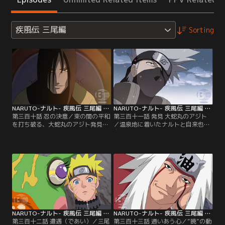
疾風伝 三尾編
Sorting
NARUTO-ナルト- 疾風伝 三尾編 第310話
NARUTO-ナルト- 疾風伝 三尾編 第311話
第三百十話 忍の決意／束の間の平和
第三百十一話 発見 大蛇丸のアジト
を打ち破る、大蛇丸のアジト発見の
／温泉地に着いたナルトと自来也。
報。綱手は直ちにカカシ、ヒナタ、
自来也はナルトに風遁螺旋手裏剣に
シノ、キバによる探索班を結成す
代わるガマとのコラボ忍術を提案す
る。一方ナルトは、自来也に新たな
る。ところが相棒のガマとして口寄
術を伝授してもらうため、ともに温
せされたのは、三年間の修業期間で
泉郷へと旅立つ。その頃、遠く離れ
ナルトと決定的にウマがあわなかっ
た地では大蛇丸の女配下、紅蓮が大
た忍ガマのガマ力さんだった。一
蛇丸から与えられた任務遂行のた
方、紅蓮の後をひそかに追尾するカ
め、部下の選抜を開始する。【提
カシたちだが…。【提供：バンダイ
供：バンダイチャンネル】
チャンネル】
NARUTO-ナルト- 疾風伝 三尾編 第312話
NARUTO-ナルト- 疾風伝 三尾編 第313話
第三百十二話 遭遇（であい）／三尾
第三百十三話 通いあう心／“暁”の動