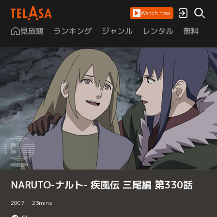
Watch now
見放題
ランキング
ジャンル
レンタル
無料
は
NARUTO-ナルト- 疾風伝 三尾編 第330話
2007
23
mins