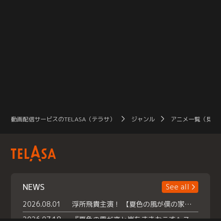
動画配信サービスのTELASA（テラサ）
ジャンル
アニメ一覧（見放
NEWS
See all
2026.08.01
浮所飛貴主演！ 【夏色の風が僕の家にやってきた】 本日よりテラサで独占配信スタート！
2026.07.18
『夏色の雲が恋と嵐をまきおこす』スペシャルメイキング 【Part1】2026年７月18日（土）23時30分～配信スタート！話題のシーンの裏側を大公開！豪華キャスト大集合！ 『武宮家 真夏の家族会議』開催！