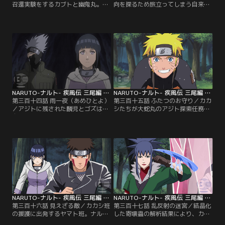
召還実験をするカブトと幽鬼丸。消
向を探るため旅立ってしまう自来
耗の激しい幽鬼丸を癒すため、カブ
也。ナルトは里に戻り、修業の続き
トは温泉に立ち寄ることにする。そ
を行うことに。木ノ葉では、綱手が
こにはナルトと自来也が滞在し、ガ
謎の結晶の調査を開始していた。一
マ吉、ガマ竜とのコラボ忍術修業に
方、大蛇丸配下の者たちの探索を続
励んでいた。敵とは知らず、幽鬼丸
けるカカシたちだったが、シノが晶
との出会いを果たすナルト。その
遁で死滅したと思われていた寄壊蟲
頃、紅蓮たちの追尾を続けるカカシ
の生き残りの気配を察知する。シノ
は戦況の変化を伝えるため、木ノ葉
は皆と別れ、蟲の探索を開始する
へ伝令を放つ。【提供：バンダイチ
が…。【提供：バンダイチャンネ
ャンネル】
ル】
NARUTO-ナルト- 疾風伝 三尾編 第314話
NARUTO-ナルト- 疾風伝 三尾編 第315話
第三百十四話 雨一夜（あめひとよ）
第三百十五話 ふたつのお守り／カカ
／アジトに残された麟児とゴズは、
シたちが大蛇丸のアジト探索任務に
自分たちを追尾する忍の存在を感じ
当たっていることを知り、居ても立
取っていた。時を同じくして、敵が
ってもいられないナルト。一方、カ
周辺を監視していることに気づくカ
カシたちは蟲を連れ帰ったシノと合
カシたち。両勢力は互いの存在を意
流するが、シノは晶遁に対する免疫
識しつつ、動きを探りあうことに。
を持つ寄壊蟲を増やすため、一度戦
その頃、幽鬼丸を連れて部下の元に
線を離脱することに。引き続き探索
急ぐ紅蓮だったが、道中、幽鬼丸が
続行を決意するキバとヒナタに、カ
熱を出し看病せざるを得なくなって
カシが提案した新たなる追尾手段と
しまう。【提供：バンダイチャンネ
は…。【提供：バンダイチャンネ
ル】
ル】
NARUTO-ナルト- 疾風伝 三尾編 第316話
NARUTO-ナルト- 疾風伝 三尾編 第317話
第三百十六話 見えざる敵／カカシ班
第三百十七話 乱反射の迷宮／結晶化
の援護に出発するヤマト班。ナルト
した寄壊蟲の解析結果により、カカ
は出発直前にガマ竜の腹に入ること
シたちが戦っている相手は「晶遁」