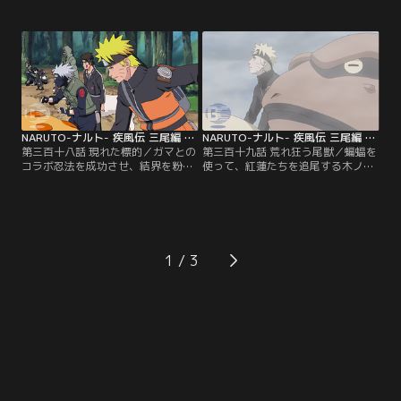
で新術へのヒントを掴むのだった。
という稀少な術の使い手であること
一方、手がかりのない中、追跡任務
が判明。一方、ゴズとリンジを退け
を続けていたカカシたちだが、間一
た探索班だが、シノの寄壊蟲の包囲
髪の差で気取られ、そのまま紅蓮配
網ごと、結界忍術に捕らわれてしま
下たちとの予定外の戦闘へとなだれ
う。それは紅蓮の翠晶迷宮の術だっ
込んでしまう。【提供：バンダイチ
た。その頃、カカシ班を追いかける
ャンネル】
ナルトは、幽鬼丸と再び遭遇する。
【提供：バンダイチャンネル】
NARUTO-ナルト- 疾風伝 三尾編 第318話
NARUTO-ナルト- 疾風伝 三尾編 第319話
第三百十八話 現れた標的／ガマとの
第三百十九話 荒れ狂う尾獣／蝙蝠を
コラボ忍法を成功させ、結界を粉砕
使って、紅蓮たちを追尾する木ノ
してカカシ班の元に駆けつけたナル
葉。その行く先に現れた麟児たちと
トたち増援班。しかし、ナルトの新
の交戦に入る直前に、カカシはナル
術は流体を結晶化させる紅蓮の能力
トを湖に向かわせる。その頃、湖で
により返り討ちになってしまう。戦
は紅蓮たちによる三尾捕獲作戦が展
況を不利と判断するカカシは増援班
開していた。幽鬼丸の消耗により制
の協力の元、盾に取られたヒナタを
御不能となる三尾を力づくで押さえ
1
奪還し、辛くも戦闘から離脱するこ
つける紅蓮。紅蓮に危機が迫った
とに成功する。【提供：バンダイチ
時、幽鬼丸が発揮する力とは…？
ャンネル】
【提供：バンダイチャンネル】