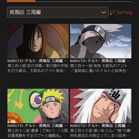
疾風伝 三尾編
Sorting
NARUTO-ナルト- 疾風伝 三尾編 第310話
NARUTO-ナルト- 疾風伝 三尾編 第311話
第三百十話 忍の決意／束の間の平和
第三百十一話 発見 大蛇丸のアジト
を打ち破る、大蛇丸のアジト発見の
／温泉地に着いたナルトと自来也。
報。綱手は直ちにカカシ、ヒナタ、
自来也はナルトに風遁螺旋手裏剣に
シノ、キバによる探索班を結成す
代わるガマとのコラボ忍術を提案す
る。一方ナルトは、自来也に新たな
る。ところが相棒のガマとして口寄
術を伝授してもらうため、ともに温
せされたのは、三年間の修業期間で
泉郷へと旅立つ。その頃、遠く離れ
ナルトと決定的にウマがあわなかっ
た地では大蛇丸の女配下、紅蓮が大
た忍ガマのガマ力さんだった。一
蛇丸から与えられた任務遂行のた
方、紅蓮の後をひそかに追尾するカ
め、部下の選抜を開始する。【提
カシたちだが…。【提供：バンダイ
供：バンダイチャンネル】
チャンネル】
NARUTO-ナルト- 疾風伝 三尾編 第312話
NARUTO-ナルト- 疾風伝 三尾編 第313話
第三百十二話 遭遇（であい）／三尾
第三百十三話 通いあう心／“暁”の動
召還実験をするカブトと幽鬼丸。消
向を探るため旅立ってしまう自来