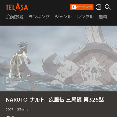
Watch now
見放題
ランキング
ジャンル
レンタル
無料
は
NARUTO-ナルト- 疾風伝 三尾編 第326話
2007
23
mins