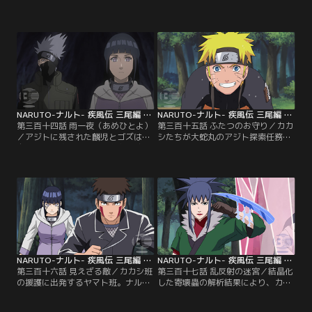
耗の激しい幽鬼丸を癒すため、カブ
也。ナルトは里に戻り、修業の続き
トは温泉に立ち寄ることにする。そ
を行うことに。木ノ葉では、綱手が
こにはナルトと自来也が滞在し、ガ
謎の結晶の調査を開始していた。一
マ吉、ガマ竜とのコラボ忍術修業に
方、大蛇丸配下の者たちの探索を続
励んでいた。敵とは知らず、幽鬼丸
けるカカシたちだったが、シノが晶
との出会いを果たすナルト。その
遁で死滅したと思われていた寄壊蟲
頃、紅蓮たちの追尾を続けるカカシ
の生き残りの気配を察知する。シノ
は戦況の変化を伝えるため、木ノ葉
は皆と別れ、蟲の探索を開始する
へ伝令を放つ。【提供：バンダイチ
が…。【提供：バンダイチャンネ
ャンネル】
ル】
NARUTO-ナルト- 疾風伝 三尾編 第314話
NARUTO-ナルト- 疾風伝 三尾編 第315話
第三百十四話 雨一夜（あめひとよ）
第三百十五話 ふたつのお守り／カカ
／アジトに残された麟児とゴズは、
シたちが大蛇丸のアジト探索任務に
自分たちを追尾する忍の存在を感じ
当たっていることを知り、居ても立
取っていた。時を同じくして、敵が
ってもいられないナルト。一方、カ
周辺を監視していることに気づくカ
カシたちは蟲を連れ帰ったシノと合
カシたち。両勢力は互いの存在を意
流するが、シノは晶遁に対する免疫
識しつつ、動きを探りあうことに。
を持つ寄壊蟲を増やすため、一度戦
その頃、幽鬼丸を連れて部下の元に
線を離脱することに。引き続き探索
急ぐ紅蓮だったが、道中、幽鬼丸が
続行を決意するキバとヒナタに、カ
熱を出し看病せざるを得なくなって
カシが提案した新たなる追尾手段と
しまう。【提供：バンダイチャンネ
は…。【提供：バンダイチャンネ
ル】
ル】
NARUTO-ナルト- 疾風伝 三尾編 第316話
NARUTO-ナルト- 疾風伝 三尾編 第317話
第三百十六話 見えざる敵／カカシ班
第三百十七話 乱反射の迷宮／結晶化
の援護に出発するヤマト班。ナルト
した寄壊蟲の解析結果により、カカ
は出発直前にガマ竜の腹に入ること
シたちが戦っている相手は「晶遁」
で新術へのヒントを掴むのだった。
という稀少な術の使い手であること