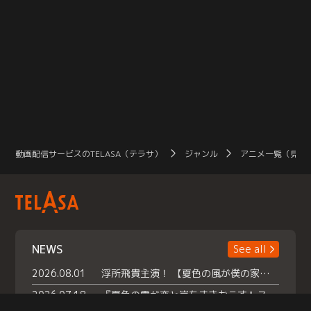
動画配信サービスのTELASA（テラサ）
ジャンル
アニメ一覧（見放
NEWS
See all
2026.08.01
浮所飛貴主演！ 【夏色の風が僕の家にやってきた】 本日よりテラサで独占配信スタート！
2026.07.18
『夏色の雲が恋と嵐をまきおこす』スペシャルメイキング 【Part1】2026年７月18日（土）23時30分～配信スタート！話題のシーンの裏側を大公開！豪華キャスト大集合！ 『武宮家 真夏の家族会議』開催！