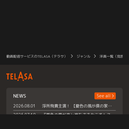
動画配信サービスのTELASA（テラサ）
ジャンル
洋画一覧（見放題
NEWS
See all
2026.08.01
浮所飛貴主演！ 【夏色の風が僕の家にやってきた】 本日よりテラサで独占配信スタート！
2026.07.18
『夏色の雲が恋と嵐をまきおこす』スペシャルメイキング 【Part1】2026年７月18日（土）23時30分～配信スタート！話題のシーンの裏側を大公開！豪華キャスト大集合！ 『武宮家 真夏の家族会議』開催！
2026.07.15
救命医・遥（今田）の《心揺さぶる過去》や、 麻酔科医・権野（船越英一郎）の《謎多きプライベート》など… 《知られざるエピソード》を独占配信！