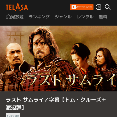
Watch now
見放題
ランキング
ジャンル
レンタル
無料
は
ラスト サムライ／字幕【トム・クルーズ＋
渡辺謙】
Subtitle