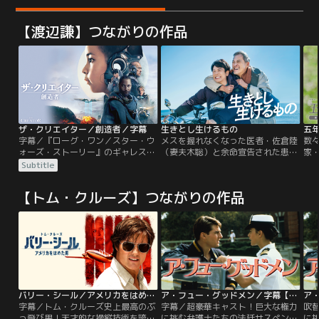
【渡辺謙】つながりの作品
ザ・クリエイター／創造者／字幕
生きとし生けるもの
五
字幕／『ローグ・ワン／スター・ウ
メスを握れなくなった医者・佐倉陸
数
ォーズ・ストーリー』のギャレス・
（妻夫木聡）と余命宣告された患
家
エドワーズ監督がすべての映画ファ
者・成瀬翔（渡辺謙）が病院を抜け
東日
Subtitle
ンに捧げた、実際に起こりうる人類
出してバイクで旅に。手には、ある
を
とAIの戦いを描いた感動の近未来SF
薬。「人は何のために生きるのか」
女
【トム・クルーズ】つながりの作品
超大作。人類最大の脅威は、天使の
を模索するロードムービー！
す
ような少女だった--。人類とAIの戦
20
争が続く世界は、AIの全滅を目指す
ベ
米国とAIと共存するニューアジアに
辺
二極化していた。
文
り
バリー・シール／アメリカをはめた男／字幕【トム・クルーズ主演】
ア・フュー・グッドメン／字幕【トム・クルーズ＋ジャック・ニコルソン】【ロブ・ライナー監督】
字幕／トム・クルーズ史上最高のぶ
字幕／超豪華キャスト！巨大な権力
吹
っ飛び男！天才的な操縦技術を誇
に挑む弁護士たちの法廷サスペンス
に