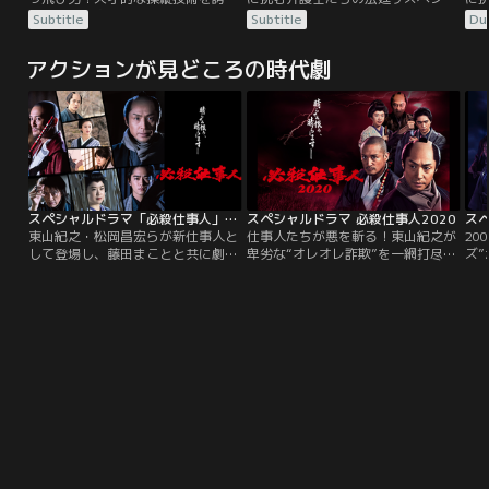
り、民間航空会社のパイロットとし
の傑作。ある海兵隊員の殺人事件で
の
Subtitle
Subtitle
Du
て何不自由ない暮しを送っていたバ
逮捕された2人の兵士。そこに隠さ
逮
リー・シールの元に、ある日CIAの
れた、軍の暴力的制裁“コードR（レ
れ
アクションが見どころの時代劇
エージェントがスカウトに現れる。
ッド）”。巨大な権力による陰謀
ッ
CIAの極秘作戦に偵察機のパイロッ
に、法廷で堂々と闘うことを決意し
に
トとして加わる事となったバリー
た若き弁護士たち。トム・クルー
た
は…。
ズ、ジャック・ニコルソン他豪華キ
ズ
ャストの熱演は必見！
ャ
スペシャルドラマ「必殺仕事人」2022
スペシャルドラマ 必殺仕事人2020
スペ
東山紀之・松岡昌宏らが新仕事人と
仕事人たちが悪を斬る！東山紀之が
20
して登場し、藤田まことと共に劇的
卑劣な“オレオレ詐欺”を一網打尽
ズ”
復活を果たした『必殺仕事人
に？2007年にスペシャルドラマで
に
2007』から15年。数々の強敵を迎
復活、14年目に突入する東山紀之主
仕
えながら着実にシリーズを重ね、
演の人気時代劇・必殺シリーズ！東
命
『必殺仕事人2014』からは知念侑
山をはじめ、松岡昌宏、知念侑李、
を
李演じるリュウも登場。さらなる進
和久井映見らおなじみの面々が、世
行
化をめざす仕事人が2022年も悪を
にはびこる悪を成敗する痛快エンタ
働
討つ！今回は「King＆Prince」の岸
ーテインメント時代劇がさらにパワ
仕
優太と「なにわ男子」の西畑大吾が
ーアップして登場します。
ゲスト出演。