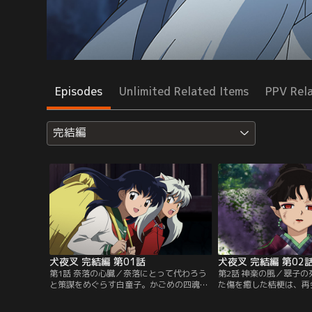
Episodes
Unlimited Related Items
PPV Rel
完結編
犬夜叉 完結編 第01話
犬夜叉 完結編 第02
第1話 奈落の心臓／奈落にとって代わろう
第2話 神楽の風／翠子
と策謀をめぐらす白童子。かごめの四魂の
た傷を癒した桔梗は、再
かけらを奪い取り、神楽にも奈落を裏切れ
落を滅する方法を明かす
とそそのかす。一方、犬夜叉たちは、その
墓場で最強の武器、五雷