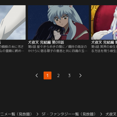
決した殺生丸は、
え直す。武器として闘いの力を得る天生
蛾に掠われた妖狼
る…。【提供：バ
牙。殺生丸は新たな技を会得する…。【提
た鋼牙は、魍魎丸
供：バンダイチャンネル】
供：バンダイチャ
話
犬夜叉 完結編 第08話
犬夜叉 完結編 
落の蜘蛛の糸に汚さ
第8話 星々きらめきの間に／鋼牙の両足の
第9話 冥界の殺
山の霊廟に納めら
かけらに宿る翠子の意思と共に四魂の玉ご
る方法を問う殺生
。かごめは桔梗を
と奈落を浄化しようとする桔梗。かごめに
ら預かった冥道石
。一方、琥珀の四
「最後のかけら、琥珀の光を守れ」という
大な犬に飲まれ、
白夜の前に、殺生
言葉を託したその本心は…？犬夜叉は奈落
とりん。二人を追
：バンダイチャン
から桔梗を守ることが出来るのか！？【提
れぬ冥道に足を踏
供：バンダイチャンネル】
ンダイチャンネル
1
2
3
アニメ一覧（見放題）
SF・ファンタジー一覧（見放題）
犬夜叉