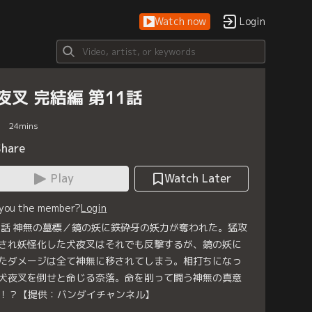
Watch now
Login
夜叉 完結編 第11話
24
mins
Share
Play
Watch Later
 you the member?
Login
1話 神無の墓標／鏡の妖に鉄砕牙の妖力が奪われた。猛攻
され妖怪化した犬夜叉はそれでも反撃するが、鏡の妖に
たダメージは全て神無に移されてしまう。相打ちになっ
犬夜叉を倒せと命じる奈落。命を削って闘う神無の真意
！？【提供：バンダイチャンネル】