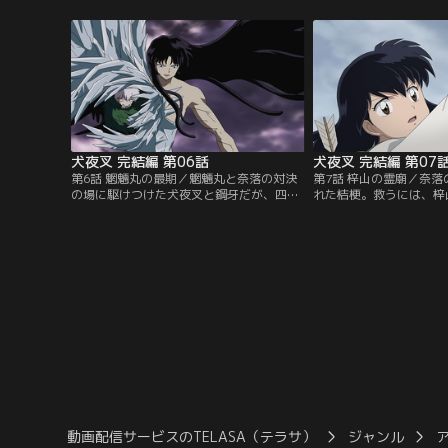
白童子の半身で奈落の急所たる心臓の赤子
牙。同じ頃、魍魎丸と対
のありかをついに知るが…！【提供：バン
神楽の血の臭いを察知す
ダイチャンネル】
ンダイチャンネル】
犬夜叉 完結編 第06話
犬夜叉 完結編 第07
第6話 魍魎丸の最期／魍魎丸と奈落の対決
第7話 梓山の霊廟／奈
の場に駆けつけた犬夜叉と鋼牙だが、四魂
れた桔梗。救うには、梓
のかけらを奪おうとする魍魎丸に鋼牙が捕
れた弓の弦が必要だった
まってしまう。一方、奈落は魍魎丸の中に
救うため、梓山へと急ぐ
潜む心臓の赤子に迫る秘策を用意してい
魂のかけらを狙う夢幻の
た！三つ巴の闘いの行方は…？【提供：バ
丸が現れるが…。【提供
ンダイチャンネル】
ネル】
動画配信サービスのTELASA（テラサ）
ジャンル