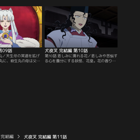
族の子供を助けようとし
ちだが、妖霊大聖は妖怪に肝を抜かれ、里
と対決するが…。【提
人も妖怪に姿を変えられていた…。【提
ンネル】
供：バンダイチャンネル】
第09話
犬夜叉 完結編 第10話
生丸／天生牙の冥道を拡げ
第10話 悲しみに濡れる花／悲しみや苦悩す
丸に、殺生丸の母は父か
る心を養分にする妖怪、花皇。花の香りに
を使う。だが、現れた巨
幻惑された犬夜叉は偽りの夢に取りこまれ
冥道へ連れ去られる琥珀
てしまう。かごめは魔除けの数珠をつけた
った殺生丸は、生きて帰
矢を花皇に射るが…。さらに奈落の命を受
み入れる…。【提供：バ
けた神無が鏡の妖と共に動き出す！【提
】
供：バンダイチャンネル】
 完結編
犬夜叉 完結編 第11話