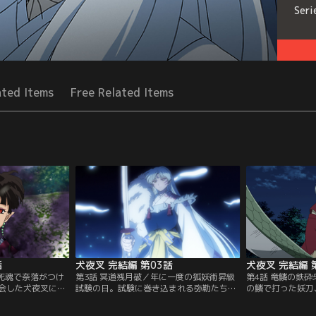
Seri
ated Items
Free Related Items
話
犬夜叉 完結編 第03話
犬夜叉 完結編 
の死魂で奈落がつけ
第3話 冥道残月破／年に一度の狐妖術昇級
第4話 竜鱗の鉄
会した犬夜叉に奈
試験の日。試験に巻き込まれる弥勒たち。
の鱗で打った妖刀
。一方、妖狼族の
七宝も犬夜叉をバカして位を上げていく。
びに邪気で蝕み、
指の試練に挑む鋼
一方、殺生丸を訪れた刀々斎は天生牙を鍛
る奪鬼に犬夜叉は