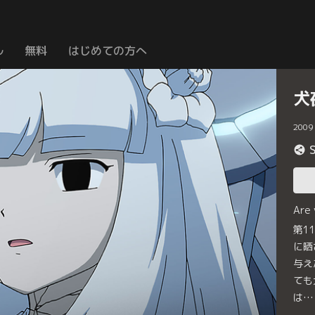
ル
無料
はじめての方へ
犬
2009
Are
第1
に晒
与え
ても
は…