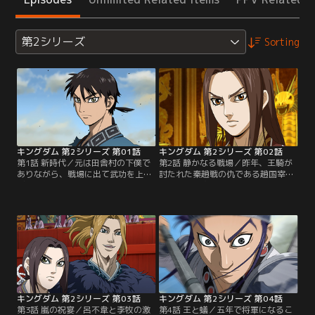
第2シリーズ
Sorting
キングダム 第2シリーズ 第01話
キングダム 第2シリーズ 第02話
第1話 新時代／元は田舎村の下僕で
第2話 静かなる戦場／昨年、王騎が
ありながら、戦場に出て武功を上
討たれた秦趙戦の仇である趙国宰
げ、三百人将となった信。その信が
相、李牧が突如秦国へと来訪すると
率いる「飛信隊」は、秦国の特殊部
いう。騒動の発端は他ならぬ呂不韋
隊として戦場を駆けまわっていた。
であり、この異常事態に、軍事総司
熾烈な戦を戦い抜いてきた彼らは数
令の昌平君より王宮に呼び寄せられ
多の勝利を積み重ね、その存在は敵
た信と羌カイは衛兵へと姿を変え、
にも味方にも知られるようになって
会見へと紛れ込む。緊迫した雰囲気
いた。一方、王宮内では秦国の若き
の中、固唾を呑んで見守る一同とは
王、エイ政と国の実権を握る丞相、
裏腹に和やかに会話をすすめる呂不
呂不韋の権力争いが激化。【提供：
韋と李牧。【提供：バンダイチャン
バンダイチャンネル】
ネル】
キングダム 第2シリーズ 第03話
キングダム 第2シリーズ 第04話
第3話 嵐の祝宴／呂不韋と李牧の激
第4話 王と蟻／五年で将軍になるこ