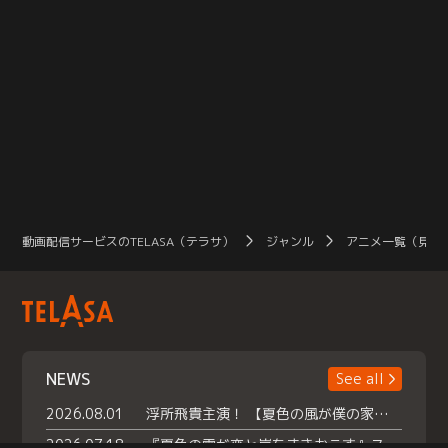
動画配信サービスのTELASA（テラサ）
ジャンル
アニメ一覧（見放
NEWS
See all
2026.08.01
浮所飛貴主演！ 【夏色の風が僕の家にやってきた】 本日よりテラサで独占配信スタート！
2026.07.18
『夏色の雲が恋と嵐をまきおこす』スペシャルメイキング 【Part1】2026年７月18日（土）23時30分～配信スタート！話題のシーンの裏側を大公開！豪華キャスト大集合！ 『武宮家 真夏の家族会議』開催！