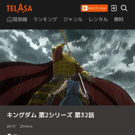
Watch now
見放題
ランキング
ジャンル
レンタル
無料
は
キングダム 第2シリーズ 第32話
2013
25
mins