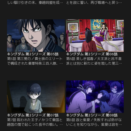
しい駆け引きの末、秦趙同盟を成し
とを政に誓い、再び戦場へと戻った
た両国はそれを祝して盛大な宴会を
信はひたすら武功を上げることを目
催すことになる。会場内には、その
指す。しかし、大きな手柄を上げる
場に出席した信と羌カイが思わず目
ほどの戦には出会えず焦りを募らせ
を奪われる程華やかな光景が広がる
る信。そんな中、信たちのいる前線
が、それとは裏腹に秦趙両国の間に
地帯で秦国軍を押し返すべく魏国軍
は張り詰めた空気が漂っていた。そ
が集結し、思わぬ大軍と化してい
んな雰囲気をよそに意気揚々と宴会
た。この好機に、飛信隊は敵将を討
の席につく信だったが、その向かい
つべく単独で敵本陣を急襲する。
には仇敵である李牧の姿が。【提
【提供：バンダイチャンネル】
供：バンダイチャンネル】
キングダム 第2シリーズ 第05話
キングダム 第2シリーズ 第06話
第5話 第三勢力／貴士族のエリート
第6話 美しき猛毒／大王派と呂不韋
で構成された秦軍特殊三百人隊、玉
派とは別に新たに姿を現した第三勢
鳳隊を率いる王賁は、戦の素人集団
力、後宮。そこは政の母、太后が支
である飛信隊を「蟻」と呼び蔑む。
配する特別な領域であり、絶大な勢
その屈辱に思わず剣を抜く信だった
力を擁するが、これまで権力争いに
が、王賁が繰り出した槍は信を圧倒
は興味を示さず静観していた。しか
し、力の差を見せつけた。その夜、
し、その後宮から大王派である肆氏
悔しさに吠える飛信隊は、玉鳳隊を
の元に突如書簡が届けられる。後宮
出し抜くべく自分たちにしか出来な
勢力を取り込めば陣営強化に繋がる
い過酷な作戦を実行することを決意
が…。【提供：バンダイチャンネ
する。【提供：バンダイチャンネ
ル】
ル】
キングダム 第2シリーズ 第07話
キングダム 第2シリーズ 第08話
第7話 呪われた王子／かつて秦国と
第8話 政と紫夏／失敗すれば命がな
趙国の間で起こった長平の戦い。こ
いことを知りながら、紫夏は政を秦
の戦で秦国は勝利を収めるが、未曾
国へ送り届けることを決意し、一行