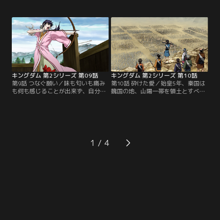
有の大虐殺を行ったことで趙国から
は趙国を抜ける為の5つの関門へと
深い恨みを受けることとなる。その
向かう。紫夏の手腕により一つ目の
恨みは趙国に残された秦国の王子、
関門を通過するが、その一方で、政
エイ政に向けられ、彼は幼い頃から
は虚ろな目のまま何かに怯えるかの
侮蔑と虐待の日々を暮していた。
ように夢にうなされ続ける。その様
【提供：バンダイチャンネル】
子を見た紫夏は政の身に異変が起こ
っていることを感じ取るがどうする
こともできずにいた。【提供：バン
ダイチャンネル】
キングダム 第2シリーズ 第09話
キングダム 第2シリーズ 第10話
第9話 つなぐ願い／味も匂いも痛み
第10話 砕けた愛／始皇5年、秦国は
も何も感じることが出来ず、自分は
魏国の地、山陽一帯を領土とすべ
壊れてしまっていると語る政。過去
く、大軍を興して魏国へ侵攻させ
の亡霊に縛られ前に進むことが出来
る。その中で、飛信隊は秦国総大将
なかった政だが、紫夏が差しのべた
の蒙ゴウ率いる本軍に組み込まれ、
手は政を闇から強く引き上げ、その
この戦で大功を狙う信は気合十分で
手に救われた政は正気を取り戻す。
行進するのだ。その頃王宮では、後
最後の関門を抜けた一同は秦国への
宮の権を握る実力者たちが政の元へ
1
道を急ぐが、ついに趙国の騎馬隊に
と来訪し、これで助力を得られる
追いつかれてしまった。【提供：バ
と、大臣たちは大いに盛り上がる。
ンダイチャンネル】
【提供：バンダイチャンネル】