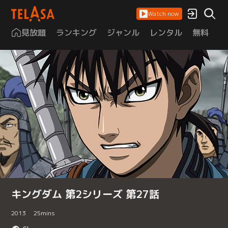
Watch now
見放題
ランキング
ジャンル
レンタル
無料
は
キングダム 第2シリーズ 第27話
2013
25
mins