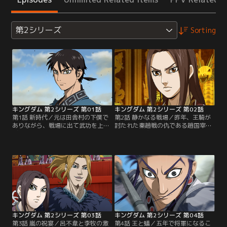
第2シリーズ
Sorting
キングダム 第2シリーズ 第01話
キングダム 第2シリーズ 第02話
第1話 新時代／元は田舎村の下僕で
第2話 静かなる戦場／昨年、王騎が
ありながら、戦場に出て武功を上
討たれた秦趙戦の仇である趙国宰
げ、三百人将となった信。その信が
相、李牧が突如秦国へと来訪すると
率いる「飛信隊」は、秦国の特殊部
いう。騒動の発端は他ならぬ呂不韋
隊として戦場を駆けまわっていた。
であり、この異常事態に、軍事総司
熾烈な戦を戦い抜いてきた彼らは数
令の昌平君より王宮に呼び寄せられ
多の勝利を積み重ね、その存在は敵
た信と羌カイは衛兵へと姿を変え、
にも味方にも知られるようになって
会見へと紛れ込む。緊迫した雰囲気
いた。一方、王宮内では秦国の若き
の中、固唾を呑んで見守る一同とは
王、エイ政と国の実権を握る丞相、
裏腹に和やかに会話をすすめる呂不
呂不韋の権力争いが激化。【提供：
韋と李牧。【提供：バンダイチャン
バンダイチャンネル】
ネル】
キングダム 第2シリーズ 第03話
キングダム 第2シリーズ 第04話
第3話 嵐の祝宴／呂不韋と李牧の激
第4話 王と蟻／五年で将軍になるこ