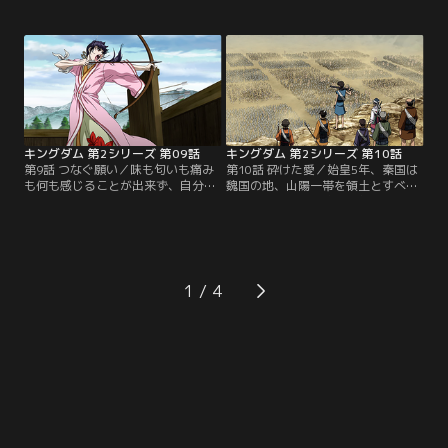
有の大虐殺を行ったことで趙国から
は趙国を抜ける為の5つの関門へと
深い恨みを受けることとなる。その
向かう。紫夏の手腕により一つ目の
恨みは趙国に残された秦国の王子、
関門を通過するが、その一方で、政
エイ政に向けられ、彼は幼い頃から
は虚ろな目のまま何かに怯えるかの
侮蔑と虐待の日々を暮していた。
ように夢にうなされ続ける。その様
【提供：バンダイチャンネル】
子を見た紫夏は政の身に異変が起こ
っていることを感じ取るがどうする
こともできずにいた。【提供：バン
ダイチャンネル】
キングダム 第2シリーズ 第09話
キングダム 第2シリーズ 第10話
第9話 つなぐ願い／味も匂いも痛み
第10話 砕けた愛／始皇5年、秦国は
も何も感じることが出来ず、自分は
魏国の地、山陽一帯を領土とすべ
壊れてしまっていると語る政。過去
く、大軍を興して魏国へ侵攻させ
の亡霊に縛られ前に進むことが出来
る。その中で、飛信隊は秦国総大将
なかった政だが、紫夏が差しのべた
の蒙ゴウ率いる本軍に組み込まれ、
手は政を闇から強く引き上げ、その
この戦で大功を狙う信は気合十分で
手に救われた政は正気を取り戻す。
行進するのだ。その頃王宮では、後
最後の関門を抜けた一同は秦国への
宮の権を握る実力者たちが政の元へ
1
道を急ぐが、ついに趙国の騎馬隊に
と来訪し、これで助力を得られる
追いつかれてしまった。【提供：バ
と、大臣たちは大いに盛り上がる。
ンダイチャンネル】
【提供：バンダイチャンネル】