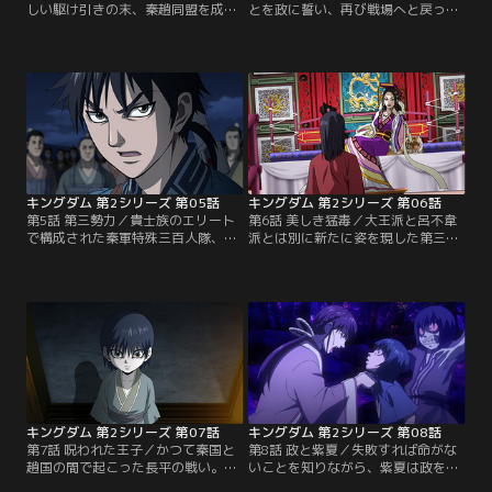
しい駆け引きの末、秦趙同盟を成し
とを政に誓い、再び戦場へと戻った
た両国はそれを祝して盛大な宴会を
信はひたすら武功を上げることを目
催すことになる。会場内には、その
指す。しかし、大きな手柄を上げる
場に出席した信と羌カイが思わず目
ほどの戦には出会えず焦りを募らせ
を奪われる程華やかな光景が広がる
る信。そんな中、信たちのいる前線
が、それとは裏腹に秦趙両国の間に
地帯で秦国軍を押し返すべく魏国軍
は張り詰めた空気が漂っていた。そ
が集結し、思わぬ大軍と化してい
んな雰囲気をよそに意気揚々と宴会
た。この好機に、飛信隊は敵将を討
の席につく信だったが、その向かい
つべく単独で敵本陣を急襲する。
には仇敵である李牧の姿が。【提
【提供：バンダイチャンネル】
供：バンダイチャンネル】
キングダム 第2シリーズ 第05話
キングダム 第2シリーズ 第06話
第5話 第三勢力／貴士族のエリート
第6話 美しき猛毒／大王派と呂不韋
で構成された秦軍特殊三百人隊、玉
派とは別に新たに姿を現した第三勢
鳳隊を率いる王賁は、戦の素人集団
力、後宮。そこは政の母、太后が支
である飛信隊を「蟻」と呼び蔑む。
配する特別な領域であり、絶大な勢
その屈辱に思わず剣を抜く信だった
力を擁するが、これまで権力争いに
が、王賁が繰り出した槍は信を圧倒
は興味を示さず静観していた。しか
し、力の差を見せつけた。その夜、
し、その後宮から大王派である肆氏
悔しさに吠える飛信隊は、玉鳳隊を
の元に突如書簡が届けられる。後宮
出し抜くべく自分たちにしか出来な
勢力を取り込めば陣営強化に繋がる
い過酷な作戦を実行することを決意
が…。【提供：バンダイチャンネ
する。【提供：バンダイチャンネ
ル】
ル】
キングダム 第2シリーズ 第07話
キングダム 第2シリーズ 第08話
第7話 呪われた王子／かつて秦国と
第8話 政と紫夏／失敗すれば命がな
趙国の間で起こった長平の戦い。こ
いことを知りながら、紫夏は政を秦
の戦で秦国は勝利を収めるが、未曾
国へ送り届けることを決意し、一行