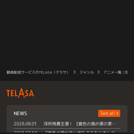
動画配信サービスのTELASA（テラサ）
ジャンル
アニメ一覧（見放
NEWS
See all
2026.08.01
浮所飛貴主演！ 【夏色の風が僕の家にやってきた】 本日よりテラサで独占配信スタート！
2026.07.18
『夏色の雲が恋と嵐をまきおこす』スペシャルメイキング 【Part1】2026年７月18日（土）23時30分～配信スタート！話題のシーンの裏側を大公開！豪華キャスト大集合！ 『武宮家 真夏の家族会議』開催！