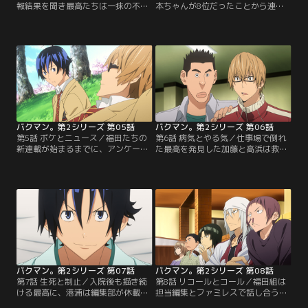
報結果を聞き最高たちは一抹の不安
本ちゃんが8位だったことから連載
を抱くが、「本当の勝負は2話め
打ち切りを心配する最高と秋人。そ
だ」と2話目の結果にかける。一
んな2人に港浦は「18、9位にならな
方、蒼樹はKOOGYとコンビを組むと
ければ大丈夫」と断言するが、2人
いうことが発覚。その話に納得のい
の危機感は拭いきれない。「今の順
かない中井は「蒼樹の世界観を表現
位をキープして、しっかりとした推
できるよう努力する」と毎日蒼樹の
理モノとして定着させるべき」と譲
自宅前の公園で絵を描き続けること
らない港浦と激論を交わす秋人を前
を宣言する！【提供：バンダイチャ
に、最高は…。【提供：バンダイチ
ンネル】
ャンネル】
バクマン。第2シリーズ 第05話
バクマン。第2シリーズ 第06話
第5話 ボケとニュース／福田たちの
第6話 病気とやる気／仕事場で倒れ
新連載が始まるまでに、アンケート
た最高を発見した加藤と高浜は救急
でひと桁順位をキープしたいと狙う
車を呼ぶ。編集部にいた港浦たちも
港浦は、「センスあるセリフを磨く
病院に駆けつけたが、医師からは
べきだ」と指摘する。同じことを考
「手術が必要で、退院までは早くて
えていた秋人は驚き、『ラッコ』の
3ケ月」と告げられる。最高は病院
ように面白くてセンスあるセリフを
でも原稿を描くことを希望するが、
考えようと張り切りった結果、
医師のもと安静にすることに。納得
『TRAP』は6位まで順位を上げ、最
いかない最高は、秋人に病院に原稿
高と秋人は手応えを感じていた！
を持ってきてくれるよう頼む。【提
【提供：バンダイチャンネル】
供：バンダイチャンネル】
バクマン。第2シリーズ 第07話
バクマン。第2シリーズ 第08話
第7話 生死と制止／入院後も描き続
第8話 リコールとコール／福田組は
ける最高に、港浦は編集部が休載の
担当編集とファミレスで話し合う
方向で動いていることを告げる。港
が、連載ボイコットを譲らず話し合