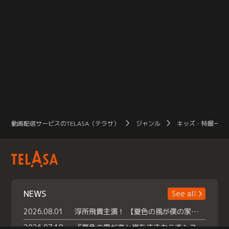
動画配信サービスのTELASA（テラサ）
ジャンル
キッズ・特撮一覧
NEWS
See all
2026.08.01
浮所飛貴主演！ 【夏色の風が僕の家にやってきた】 本日よりテラサで独占配信スタート！
2026.07.18
『夏色の雲が恋と嵐をまきおこす』スペシャルメイキング 【Part1】2026年７月18日（土）23時30分～配信スタート！話題のシーンの裏側を大公開！豪華キャスト大集合！ 『武宮家 真夏の家族会議』開催！