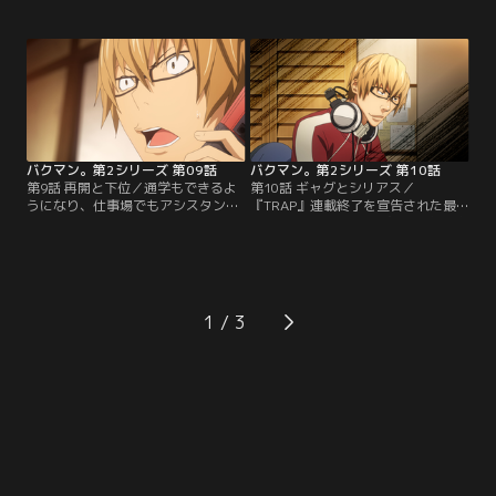
浦は編集長に連載の継続を訴える
いは平行線。最高の手術は無事終わ
が、受け入れられない。佐々木も最
るが、結局19話は休載となってしま
高を見舞いに訪れ、そこで加代子か
う。その『少年ジャック』32号を見
らマンガを描かせないように相談さ
て、最高たちは『CROW』や『ラッ
れる。入院を聞きつけた福田組の
コ11号』『KIYOSHI騎士』
面々が見舞いに訪れる中、再び現れ
『hideout door』も休載になってい
た佐々木が行った宣告とは！？【提
ることに気づく！【提供：バンダイ
供：バンダイチャンネル】
チャンネル】
バクマン。第2シリーズ 第09話
バクマン。第2シリーズ 第10話
第9話 再開と下位／通学もできるよ
第10話 ギャグとシリアス／
うになり、仕事場でもアシスタント
『TRAP』連載終了を宣告された最
たちに復帰を祝ってもらう最高。高
高と秋人は、港浦から次の連載にギ
浜は描き上げた原稿を最高たちに見
ャグマンガを提案される。港浦との
せ、最高たちは大いに刺激を受け
話し合いが平行線となり、2人はシ
る。コミックス1巻は20万部とまず
リアスとコメディーの2本を描くと
まず好調、再開を願うファンレター
いう結論に。秋人はSFもの『俺2
もたくさん受け、44号巻頭カラーで
人』とギャグもの『HITMAN10』を
1
『TRAP』は再開。アンケートの順
考え、最高は『俺2人』の方が秋人
位は果たして…！？【提供：バンダ
の良さが出ていると感じていた
イチャンネル】
が…！？【提供：バンダイチャンネ
ル】