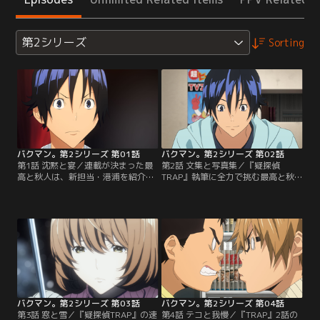
第2シリーズ
Sorting
バクマン。第2シリーズ 第01話
バクマン。第2シリーズ 第02話
第1話 沈黙と宴／連載が決まった最
第2話 文集と写真集／『疑探偵
高と秋人は、新担当・港浦を紹介さ
TRAP』執筆に全力で挑む最高と秋
れる。ショックを受ける2人だった
人。一方亜豆は事務所から写真集を
が、服部は2人を激励して立ち去っ
出すことへの選択を迫られていた。
た。港浦は悪い人物ではなさそうだ
悩む亜豆は小学校の卒業文集を開
が、失言もあり、最高も秋人も何と
き、そこに書いてある“将来の夢
なく先行きに不安を感じてしまうの
「声優」”という文字を見つめる。
だった。ベテランの小河を含めアシ
しばらく連絡のない亜豆が気になり
スタントが3人入り、ついに連載用
メールした最高は、亜豆からの返信
原稿作業がスタートする！【提供：
に異変を感じ、亜豆の家へ向かっ
バンダイチャンネル】
た！【提供：バンダイチャンネル】
バクマン。第2シリーズ 第03話
バクマン。第2シリーズ 第04話
第3話 窓と雪／『疑探偵TRAP』の速
第4話 テコと我慢／『TRAP』2話の