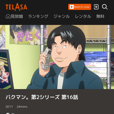
Watch now
見放題
ランキング
ジャンル
レンタル
無料
は
バクマン。第2シリーズ 第16話
2011
24
mins